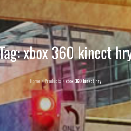
Tag:
xbox 360 kinect hr
Home
Products
xbox 360 kinect hry