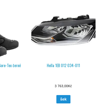
Gore-Tex černé
Hella 1EB 012 034-011
3 763,00
Kč
šek