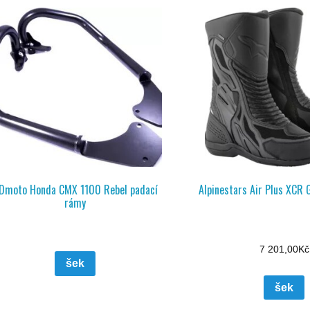
Dmoto Honda CMX 1100 Rebel padací
Alpinestars Air Plus XCR 
rámy
7 201,00
Kč
šek
šek