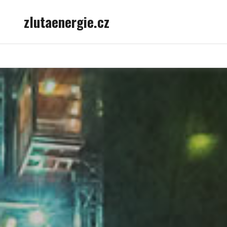
Skip
zlutaenergie.cz
to
content