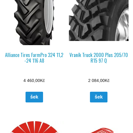
Alliance Tires FarmPro 324 11,2
Vraník Truck 2000 Plus 205/70
-24 116 A8
R15 97 Q
4 460,00
Kč
2 084,00
Kč
šek
šek