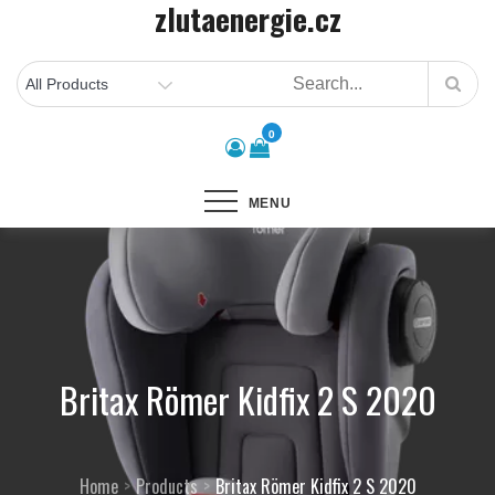
zlutaenergie.cz
Skip
to
content
0
MENU
Britax Römer Kidfix 2 S 2020
Home
Products
Britax Römer Kidfix 2 S 2020