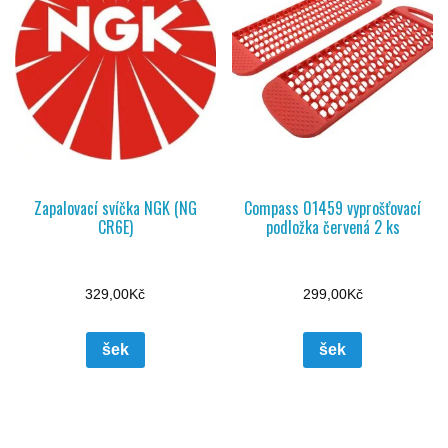
Zapalovací svíčka NGK (NG
Compass 01459 vyprošťovací
CR6E)
podložka červená 2 ks
329,00
Kč
299,00
Kč
šek
šek