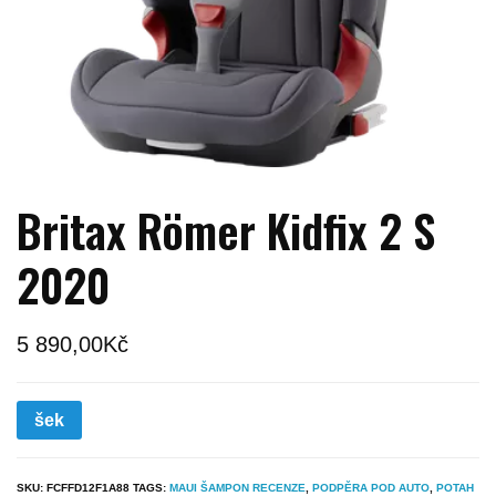
Britax Römer Kidfix 2 S
2020
5 890,00
Kč
šek
SKU:
FCFFD12F1A88
TAGS:
MAUI ŠAMPON RECENZE
,
PODPĚRA POD AUTO
,
POTAH