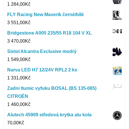
1 284,00
Kč
FLY Racing New Maverik černé/bílé
3 551,00
Kč
Bridgestone A005 235/55 R18 104 V XL
3 470,00
Kč
Sixtol Alcantra Exclusive modrý
1 549,00
Kč
Narva LED H7 12/24V RPL2 2 ks
1 331,00
Kč
Zadni tlumic vyfuku BOSAL (BS 135-065)
CITROËN
1 460,00
Kč
Alutech 45909 středová krytka alu kola
70,00
Kč