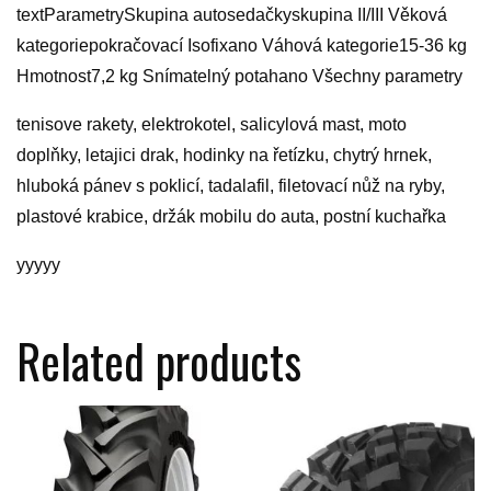
textParametrySkupina autosedačkyskupina II/III Věková
kategoriepokračovací Isofixano Váhová kategorie15-36 kg
Hmotnost7,2 kg Snímatelný potahano Všechny parametry
tenisove rakety, elektrokotel, salicylová mast, moto
doplňky, letajici drak, hodinky na řetízku, chytrý hrnek,
hluboká pánev s poklicí, tadalafil, filetovací nůž na ryby,
plastové krabice, držák mobilu do auta, postní kuchařka
yyyyy
Related products