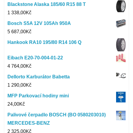
Blackstone Alaska 185/60 R15 88 T
1 338,00
Kč
Bosch S5A 12V 105Ah 950A
5 687,00
Kč
Hankook RA10 195/80 R14 106 Q
Eibach E20-70-004-01-22
4 764,00
Kč
Dellorto Karburátor Babetta
1 290,00
Kč
MFP Parkovací hodiny mini
24,00
Kč
Palivové čerpadlo BOSCH (BO 0580203010)
MERCEDES-BENZ
2 325,00
Kč