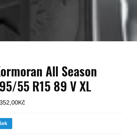
ormoran All Season
95/55 R15 89 V XL
 352,00
Kč
šek