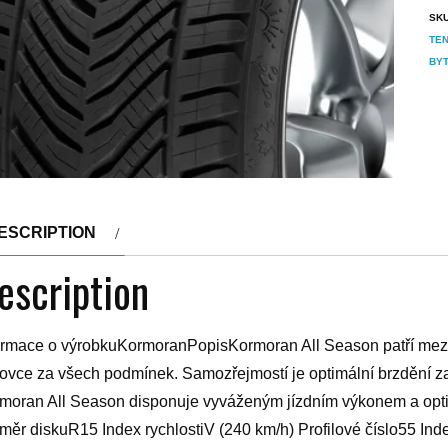
SK
TEN
BY
ESCRIPTION
escription
ormace o výrobkuKormoranPopisKormoran All Season patří mezi 
ovce za všech podmínek. Samozřejmostí je optimální brzdění za
moran All Season disponuje vyváženým jízdním výkonem a opt
měr diskuR15 Index rychlostiV (240 km/h) Profilové číslo55 In