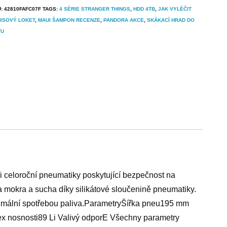
U:
42810FAFC07F
TAGS:
4 SÉRIE STRANGER THINGS
,
HDD 4TB
,
JAK VYLÉČIT
ISOVÝ LOKET
,
MAUI ŠAMPON RECENZE
,
PANDORA AKCE
,
SKÁKACÍ HRAD DO
TU
celoroční pneumatiky poskytující bezpečnost na
 mokra a sucha díky silikátové sloučenině pneumatiky.
imální spotřebou paliva.ParametryŠířka pneu195 mm
dex nosnosti89 Li Valivý odporE Všechny parametry