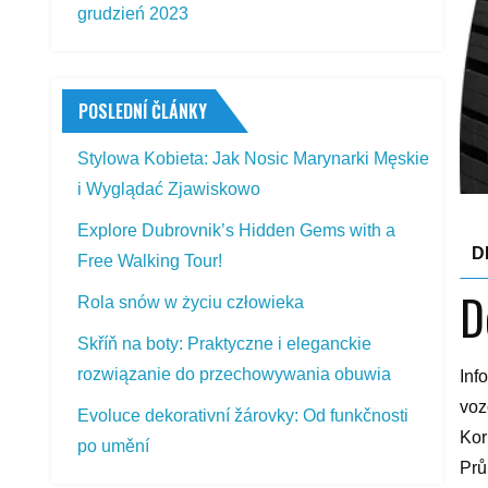
grudzień 2023
POSLEDNÍ ČLÁNKY
Stylowa Kobieta: Jak Nosic Marynarki Męskie
i Wyglądać Zjawiskowo
Explore Dubrovnik’s Hidden Gems with a
D
Free Walking Tour!
D
Rola snów w życiu człowieka
Skříň na boty: Praktyczne i eleganckie
rozwiązanie do przechowywania obuwia
Inf
voz
Evoluce dekorativní žárovky: Od funkčnosti
Kor
po umění
Prů