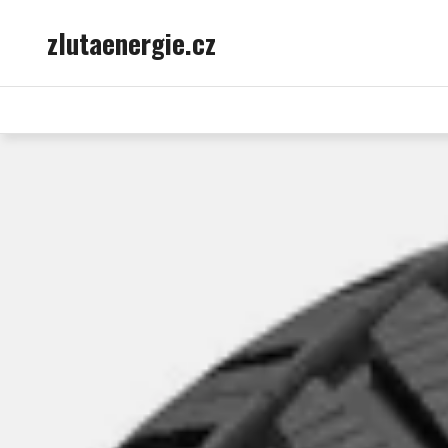
Skip
zlutaenergie.cz
to
content