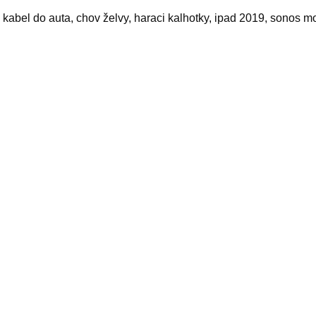
 kabel do auta, chov želvy, haraci kalhotky, ipad 2019, sonos m
yy
elated products