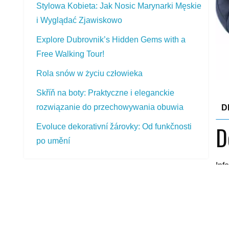
Stylowa Kobieta: Jak Nosic Marynarki Męskie
i Wyglądać Zjawiskowo
Explore Dubrovnik’s Hidden Gems with a
Free Walking Tour!
Rola snów w życiu człowieka
Skříň na boty: Praktyczne i eleganckie
rozwiązanie do przechowywania obuwia
D
D
Evoluce dekorativní žárovky: Od funkčnosti
po umění
Inf
smě
PŘEDSTAVOVANÉ VÝROBKY
usn
síl
Kittfort Lamit 109
sed
230,00
Kč