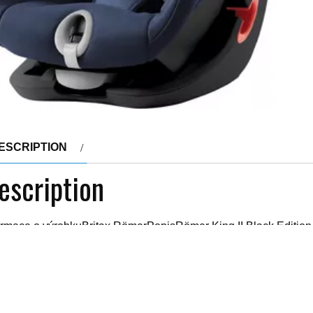
ESCRIPTION
escription
ormace o výrobkuBritax RömerPopisRömer King II Black Edition j
ru jízdy, má patentovaný systém upínání. Sedačka se naklopí do
adnění instalace. Obsahuje integrovanou boční a přední ochran
y působící při nárazu přes silné kosti těla do sedačky a umožňuje
ačce v bezpečí.ParametrySkupina autosedačkyskupina I Věková