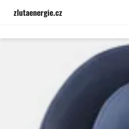
Skip
zlutaenergie.cz
to
content