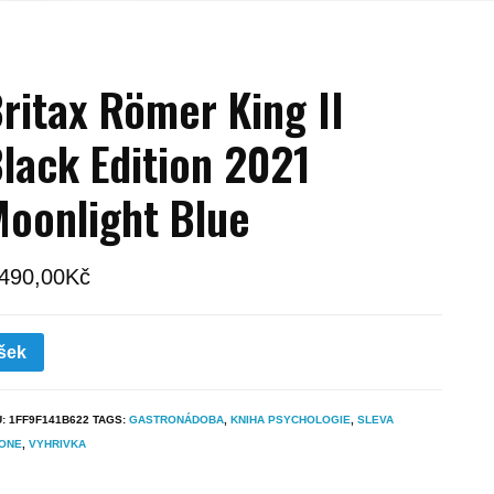
ritax Römer King II
lack Edition 2021
oonlight Blue
 490,00
Kč
šek
U:
1FF9F141B622
TAGS:
GASTRONÁDOBA
,
KNIHA PSYCHOLOGIE
,
SLEVA
HONE
,
VYHRIVKA