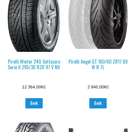
Pirelli Winter 240 Sottozero
Pirelli Angel GT 160/60 ZR17 69
Serie II 295/30 R20 97 V N0
W R TL
12 364,00
Kč
2 840,00
Kč
šek
šek