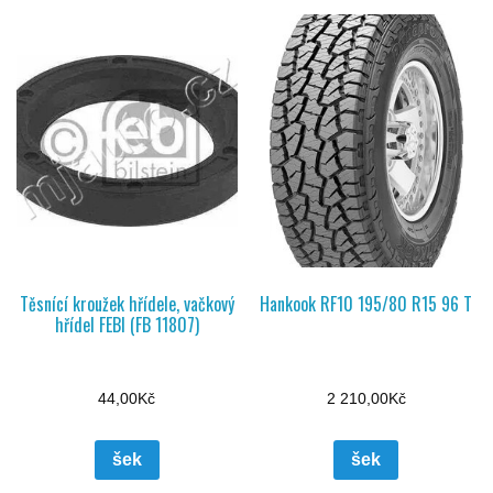
Těsnící kroužek hřídele, vačkový
Hankook RF10 195/80 R15 96 T
hřídel FEBI (FB 11807)
44,00
Kč
2 210,00
Kč
šek
šek