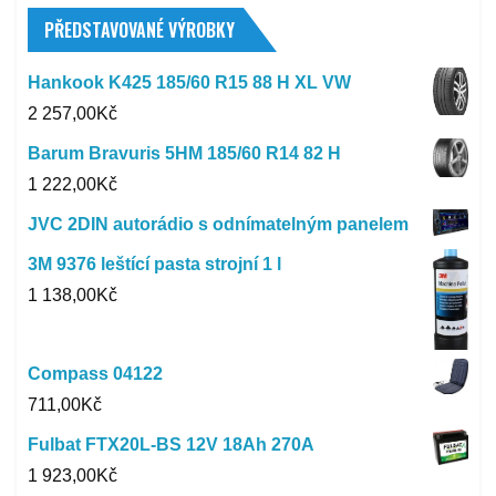
PŘEDSTAVOVANÉ VÝROBKY
Hankook K425 185/60 R15 88 H XL VW
2 257,00
Kč
Barum Bravuris 5HM 185/60 R14 82 H
1 222,00
Kč
JVC 2DIN autorádio s odnímatelným panelem
3M 9376 leštící pasta strojní 1 l
1 138,00
Kč
Compass 04122
711,00
Kč
Fulbat FTX20L-BS 12V 18Ah 270A
1 923,00
Kč