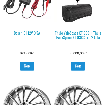
Bosch C1 12V 3,5A
Thule VeloSpace XT 938 + Thule
BackSpace XT 9383 pro 2 kola
921,00
Kč
30 000,00
Kč
šek
šek