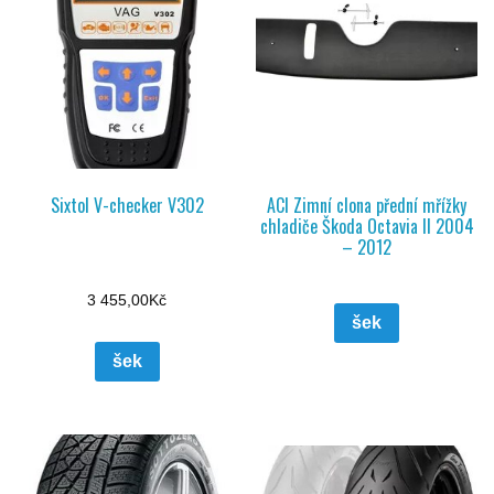
Sixtol V-checker V302
ACI Zimní clona přední mřížky
chladiče Škoda Octavia II 2004
– 2012
3 455,00
Kč
šek
šek