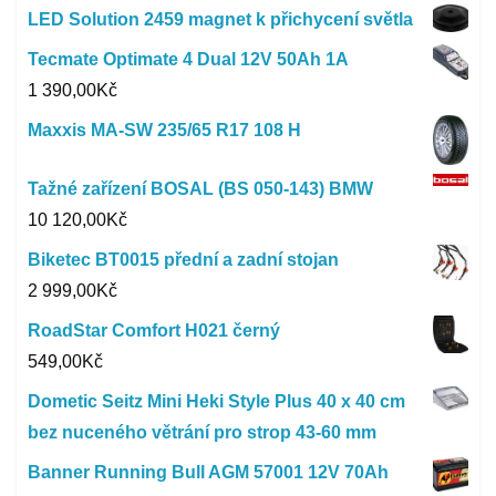
LED Solution 2459 magnet k přichycení světla
Tecmate Optimate 4 Dual 12V 50Ah 1A
1 390,00
Kč
Maxxis MA-SW 235/65 R17 108 H
Tažné zařízení BOSAL (BS 050-143) BMW
10 120,00
Kč
Biketec BT0015 přední a zadní stojan
2 999,00
Kč
RoadStar Comfort H021 černý
549,00
Kč
Dometic Seitz Mini Heki Style Plus 40 x 40 cm
bez nuceného větrání pro strop 43-60 mm
Banner Running Bull AGM 57001 12V 70Ah