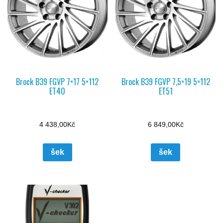
Brock B39 FGVP 7×17 5×112
Brock B39 FGVP 7,5×19 5×112
ET40
ET51
4 438,00
Kč
6 849,00
Kč
šek
šek