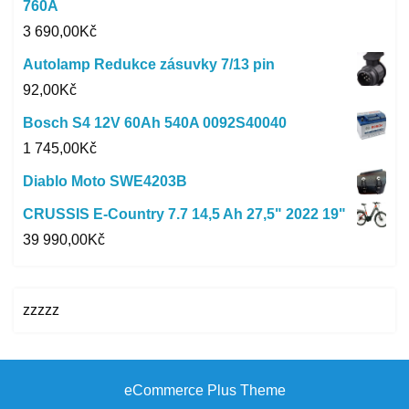
760A
3 690,00
Kč
Autolamp Redukce zásuvky 7/13 pin
92,00
Kč
Bosch S4 12V 60Ah 540A 0092S40040
1 745,00
Kč
Diablo Moto SWE4203B
CRUSSIS E-Country 7.7 14,5 Ah 27,5" 2022 19"
39 990,00
Kč
zzzzz
eCommerce Plus Theme