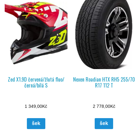
Zed X1.9D červená/žlutá fluo/
Nexen Roadian HTX RH5 255/70
černá/bílá S
R17 112 T
1 349,00
Kč
2 778,00
Kč
šek
šek