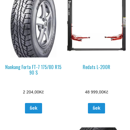
Nankang Forta FT-7 175/80 R15
Redats L-200R
90 S
2 204,00
Kč
48 999,00
Kč
šek
šek