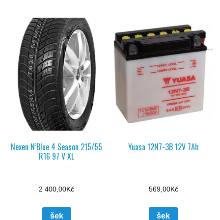
Nexen N’Blue 4 Season 215/55
Yuasa 12N7-3B 12V 7Ah
R16 97 V XL
2 400,00
Kč
569,00
Kč
šek
šek