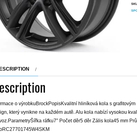
SK
SP
ESCRIPTION
escription
ormace o výrobkuBrockPopisKvalitní hliníková kola s grafitovým
ign, který vynikne na každém autě. Alu kola nabízí vysokou kvali
voz.ParametryŠířka ráfku7″ Počet děr5 děr Zális kola45 mm P
sloRC27701745W4SKM