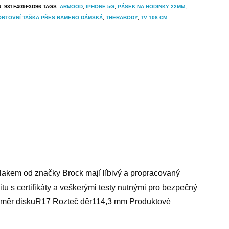
U:
931F409F3D96
TAGS:
ARMOOD
,
IPHONE 5G
,
PÁSEK NA HODINKY 22MM
,
ORTOVNÍ TAŠKA PŘES RAMENO DÁMSKÁ
,
THERABODY
,
TV 108 CM
 lakem od značky Brock mají líbivý a propracovaný
tu s certifikáty a veškerými testy nutnými pro bezpečný
růměr diskuR17 Rozteč děr114,3 mm Produktové