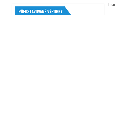
hra
PŘEDSTAVOVANÉ VÝROBKY
yyy
ELF Moto 4 Cruise 20W-50 1 l
133,00
Kč
R
Eibach E10-65-013-04-22
4 434,00
Kč
Matador MP93 Nordicca 225/60 R18 104
V XL FR
2 231,00
Kč
Predator LED kf326W 1/12V oranžová
1 578,00
Kč
Xenonová výbojka D1S 8000K
570,00
Kč
Rzauahu VP-Bag-01