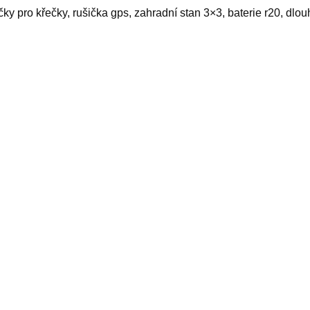
čky pro křečky, rušička gps, zahradní stan 3×3, baterie r20, dlo
yy
elated products