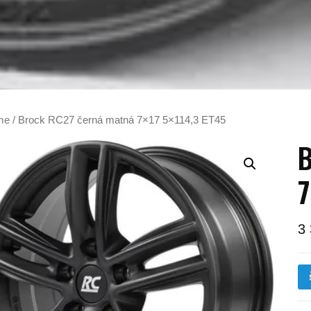
me
/ Brock RC27 černá matná 7×17 5×114,3 ET45
B
7
3