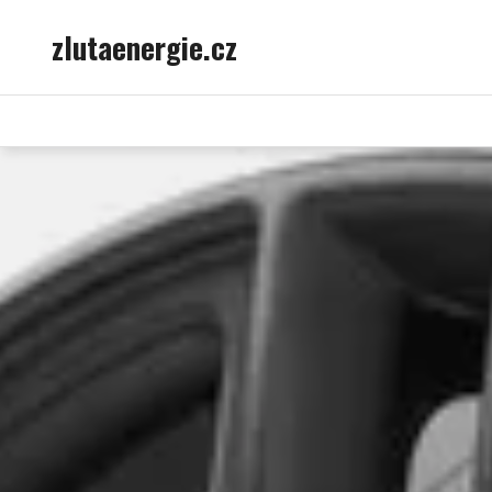
Skip
zlutaenergie.cz
to
content