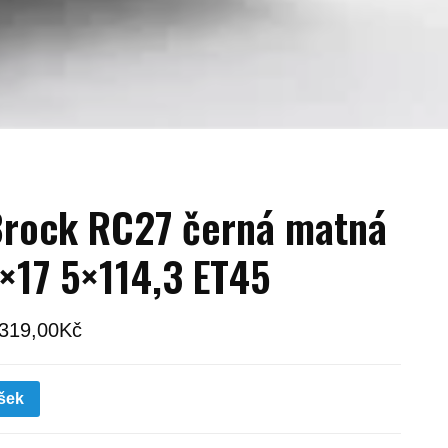
rock RC27 černá matná
×17 5×114,3 ET45
 319,00
Kč
šek