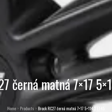
27 černá matná 7×17 5×1
Home
Products
Brock RC27 černá matná 7×17 5×114,3 ET45