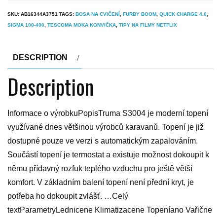
SKU:
AB16344A3751
TAGS:
BOSA NA CVIČENÍ
,
FURBY BOOM
,
QUICK CHARGE 4.0
,
SIGMA 100-400
,
TESCOMA MOKA KONVIČKA
,
TIPY NA FILMY NETFLIX
DESCRIPTION
Description
Informace o výrobkuPopisTruma S3004 je moderní topení
využívané dnes většinou výrobců karavanů. Topení je již
dostupné pouze ve verzi s automatickým zapalováním.
Součástí topení je termostat a existuje možnost dokoupit k
němu přídavný rozfuk teplého vzduchu pro ještě větší
komfort. V základním balení topení není přední kryt, je
potřeba ho dokoupit zvlášť. …Celý
textParametryLednicene Klimatizacene Topeníano Vařične