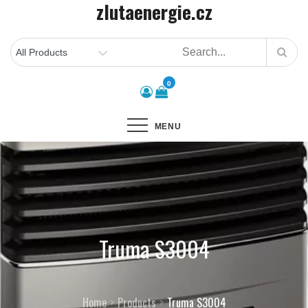
zlutaenergie.cz
Skip
to
content
0
MENU
Truma S3004
Home
Products
Truma S3004