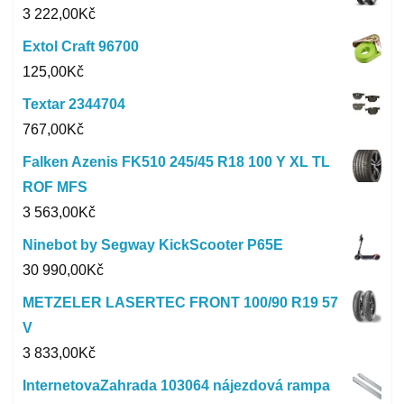
3 222,00
Kč
Extol Craft 96700
125,00
Kč
Textar 2344704
767,00
Kč
Falken Azenis FK510 245/45 R18 100 Y XL TL
ROF MFS
3 563,00
Kč
Ninebot by Segway KickScooter P65E
30 990,00
Kč
METZELER LASERTEC FRONT 100/90 R19 57
V
3 833,00
Kč
InternetovaZahrada 103064 nájezdová rampa