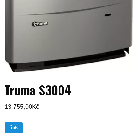
Truma S3004
13 755,00
Kč
šek