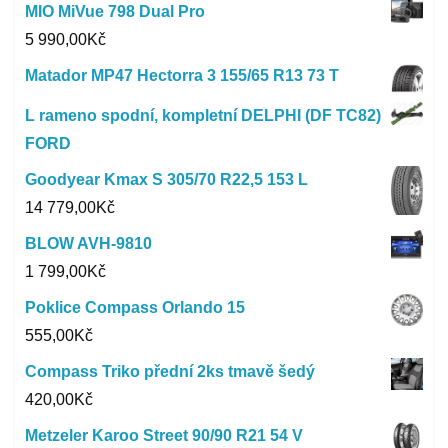
MIO MiVue 798 Dual Pro
5 990,00
Kč
Matador MP47 Hectorra 3 155/65 R13 73 T
L rameno spodní, kompletní DELPHI (DF TC82)
FORD
Goodyear Kmax S 305/70 R22,5 153 L
14 779,00
Kč
BLOW AVH-9810
1 799,00
Kč
Poklice Compass Orlando 15
555,00
Kč
Compass Triko přední 2ks tmavě šedý
420,00
Kč
Metzeler Karoo Street 90/90 R21 54 V