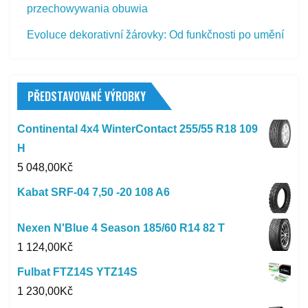
przechowywania obuwia
Evoluce dekorativní žárovky: Od funkčnosti po umění
PŘEDSTAVOVANÉ VÝROBKY
Continental 4x4 WinterContact 255/55 R18 109
H
5 048,00
Kč
Kabat SRF-04 7,50 -20 108 A6
Nexen N'Blue 4 Season 185/60 R14 82 T
1 124,00
Kč
Fulbat FTZ14S YTZ14S
1 230,00
Kč