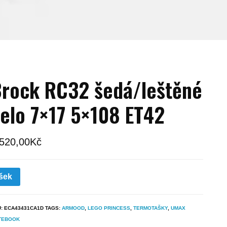
rock RC32 šedá/leštěné
elo 7×17 5×108 ET42
 520,00
Kč
šek
U:
ECA43431CA1D
TAGS:
ARMOOD
,
LEGO PRINCESS
,
TERMOTAŠKY
,
UMAX
TEBOOK