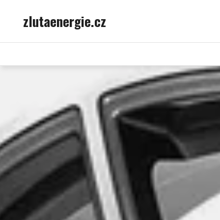
Skip
zlutaenergie.cz
to
content