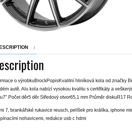
ESCRIPTION
escription
ormace o výrobkuBrockPopisKvalitní hliníková kola od značky Br
dém autě. Alu kola nabízí vysokou kvalitu s certifikáty a veške
ku7″ Počet děr5 děr Středový otvor65,1 mm Průměr diskuR17 
mi 7, brankářské rukavice reusch, pelíšek pro králíka, iphone min
pínacími nohavicemi, redukce usb c hdmi
yy