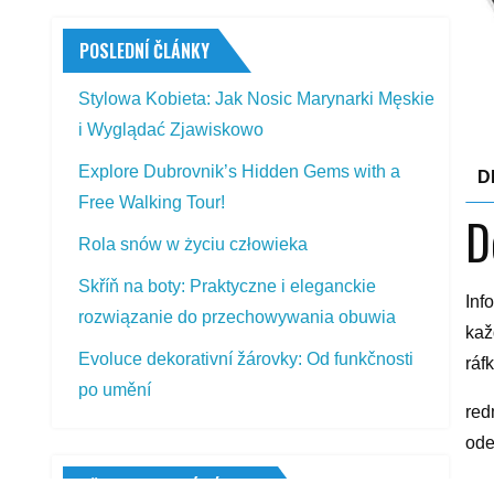
POSLEDNÍ ČLÁNKY
Stylowa Kobieta: Jak Nosic Marynarki Męskie
i Wyglądać Zjawiskowo
Explore Dubrovnik’s Hidden Gems with a
D
Free Walking Tour!
D
Rola snów w życiu człowieka
Skříň na boty: Praktyczne i eleganckie
Inf
rozwiązanie do przechowywania obuwia
kaž
Evoluce dekorativní žárovky: Od funkčnosti
ráf
po umění
red
ode
PŘEDSTAVOVANÉ VÝROBKY
yyy