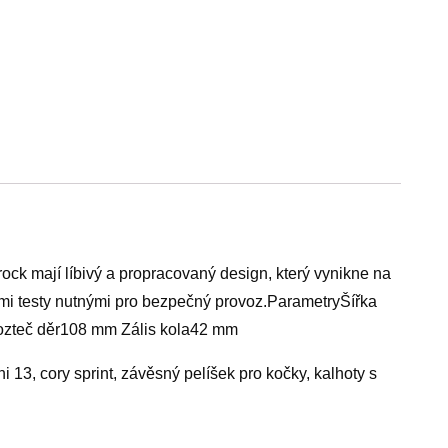
ock mají líbivý a propracovaný design, který vynikne na
rými testy nutnými pro bezpečný provoz.ParametryŠířka
Rozteč děr108 mm Zális kola42 mm
i 13, cory sprint, závěsný pelíšek pro kočky, kalhoty s