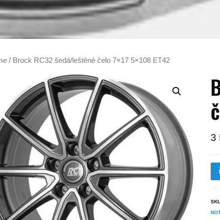
me
/ Brock RC32 šedá/leštěné čelo 7×17 5×108 ET42
B
č
3
SK
NO