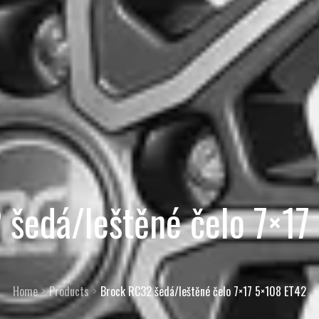
 šedá/leštěné čelo 7×17
Home
Products
Brock RC32 šedá/leštěné čelo 7×17 5×108 ET42