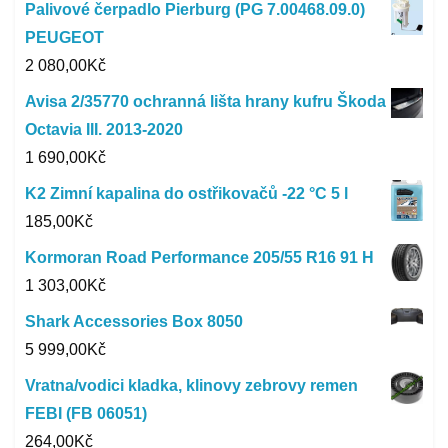
Palivové čerpadlo Pierburg (PG 7.00468.09.0)
PEUGEOT
2 080,00
Kč
Avisa 2/35770 ochranná lišta hrany kufru Škoda
Octavia III. 2013-2020
1 690,00
Kč
K2 Zimní kapalina do ostřikovačů -22 °C 5 l
185,00
Kč
Kormoran Road Performance 205/55 R16 91 H
1 303,00
Kč
Shark Accessories Box 8050
5 999,00
Kč
Vratna/vodici kladka, klinovy zebrovy remen
FEBI (FB 06051)
264,00
Kč