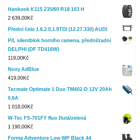
Hankook K115 235/60 R18 103 H
2 639,00
Kč
Přední čelo 1.6,2.0,1.9TDI (12.27.330) AUDI
P/L silentblok horního ramena, přední/zadní
DELPHI (DF TD416W)
119,00
Kč
Noxy AdBlue
419,00
Kč
Tecmate Optimate 1 Duo TM402-D 12V 20Ah
0,6A
1 018,00
Kč
W-Tec FS-701FY fluo žlutá/zelená
1 190,00
Kč
Forma Adventure Low WP Black 44