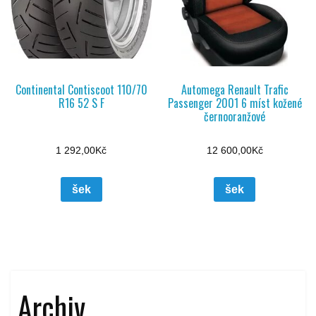
Continental Contiscoot 110/70
Automega Renault Trafic
R16 52 S F
Passenger 2001 6 míst kožené
černooranžové
1 292,00
Kč
12 600,00
Kč
šek
šek
Archiv