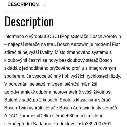
DESCRIPTION
Description
Informace o výrobkuBOSCHPopisStěrače Bosch Aerotwin
– nejlepší stěrače na trhu. Bosch Aerotwin je moderní Flat
stěrač té nejvyšší kvality. Místo třmenového systému s
kloubovými částmi se nový bezkloubový stěrač Bosch
skládá z jednodílného pryžového profilu s integrovaným
spoilerem. Je vysoce účinný i při vyšších rychlostech jízdy.
V porovnání se starším typem stěračů má nížší
aerodynamický odpor a nesrovnatelně vyšší životnost.
Balení v sadě po 2 kusech. Spolu s klasickými stěrači
Bosch Twin vyhráli stěrače Bosch Aerotwin testy stěračů
ADAC.ParametryDélka stěrače680 mm Umístění
stěračepřední Sadaano Produktové číslo3397007501