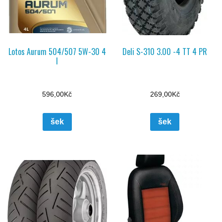
Lotos Aurum 504/507 5W-30 4
Deli S-310 3.00 -4 TT 4 PR
l
596,00
Kč
269,00
Kč
šek
šek