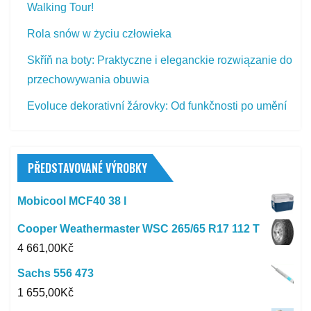
Walking Tour!
Rola snów w życiu człowieka
Skříň na boty: Praktyczne i eleganckie rozwiązanie do
przechowywania obuwia
Evoluce dekorativní žárovky: Od funkčnosti po umění
PŘEDSTAVOVANÉ VÝROBKY
Mobicool MCF40 38 l
Cooper Weathermaster WSC 265/65 R17 112 T
4 661,00
Kč
Sachs 556 473
1 655,00
Kč