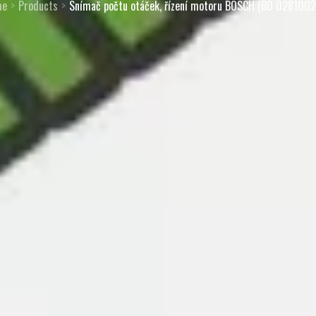
me
Products
Snímač počtu otáček, řízení motoru BOSCH (BO 0281002