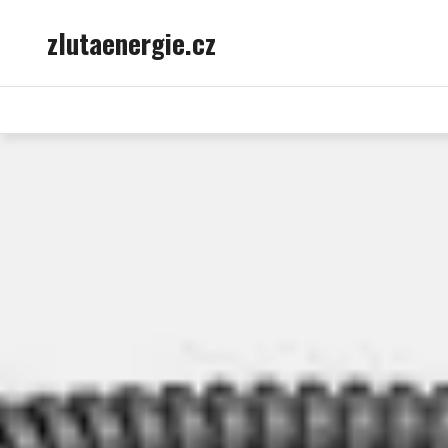
Skip
zlutaenergie.cz
to
content