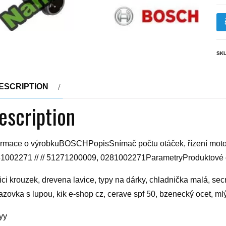
SK
ESCRIPTION
escription
ormace o výrobkuBOSCHPopisSnímač počtu otáček, řízení mo
1002271 // // 51271200009, 0281002271ParametryProduktové 
tici krouzek, drevena lavice, typy na dárky, chladnička malá, sec
azovka s lupou, kik e-shop cz, cerave spf 50, bzenecký ocet, ml
yy