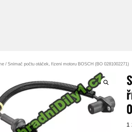
me
/ Snímač počtu otáček, řízení motoru BOSCH (BO 0281002271)
S
ř
1