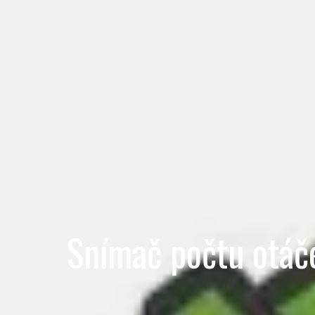
Snímač počtu otáč