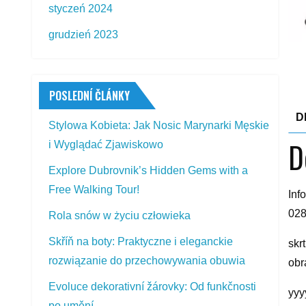
styczeń 2024
grudzień 2023
POSLEDNÍ ČLÁNKY
D
Stylowa Kobieta: Jak Nosic Marynarki Męskie
D
i Wyglądać Zjawiskowo
Explore Dubrovnik’s Hidden Gems with a
Free Walking Tour!
Inf
028
Rola snów w życiu człowieka
Skříň na boty: Praktyczne i eleganckie
skr
rozwiązanie do przechowywania obuwia
obr
Evoluce dekorativní žárovky: Od funkčnosti
yyy
po umění