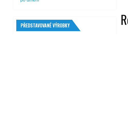
R
PŘEDSTAVOVANÉ VÝROBKY
Bridgestone Battlecross X31 80/100 -21
51 M
1 273,00
Kč
Vstřikovač (Common rail) BOSCH-
výměnný díl (BO 0986435360)
4 127,00
Kč
Matador MP93 Nordicca 175/65 R14 82 T
1 080,00
Kč
CRU
Cybex Solution M-fix SL 2022 Gray
Rabbit
5 890,00
Kč