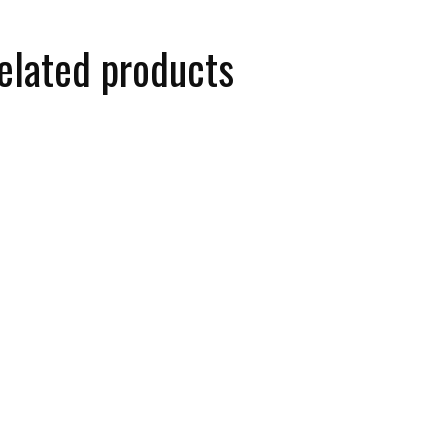
elated products
SSIS PAN-Guera 8.8-M 20
SONAX 05531410
B
Ah 27,5″ 2023 17″