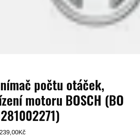
nímač počtu otáček,
ízení motoru BOSCH (BO
0281002271)
 239,00
Kč