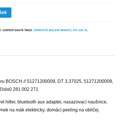
šek
U:
135FE9716A78
TAGS:
DÁRKOVÉ BALENÍ WHISKY
,
PG 545 XL
toru BOSCH // 51271200009, DT 3.37025, 51271200009,
číslo0 281 002 271
ret hitler, bluetooth aux adapter, nasazovací naušnice,
ýnek na mák elektricky, domácí peeling na obličej