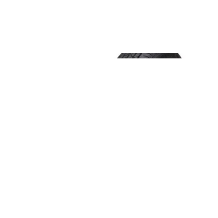
orbet VT silver 8×18 5×115
Nexen Roadian HTX RH5
ET38
225/70 R16 103 T