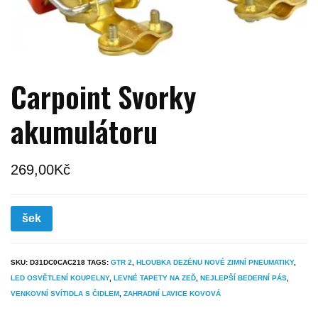
Carpoint Svorky
akumulátoru
269,00
Kč
šek
SKU:
D31DC0CAC218
TAGS:
GTR 2
,
HLOUBKA DEZÉNU NOVÉ ZIMNÍ PNEUMATIKY
,
LED OSVĚTLENÍ KOUPELNY
,
LEVNÉ TAPETY NA ZEĎ
,
NEJLEPŠÍ BEDERNÍ PÁS
,
VENKOVNÍ SVÍTIDLA S ČIDLEM
,
ZAHRADNÍ LAVICE KOVOVÁ