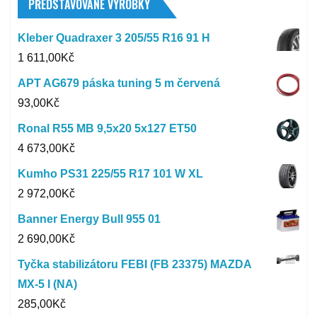
PŘEDSTAVOVANÉ VÝROBKY
Kleber Quadraxer 3 205/55 R16 91 H
1 611,00
Kč
APT AG679 páska tuning 5 m červená
93,00
Kč
Ronal R55 MB 9,5x20 5x127 ET50
4 673,00
Kč
Kumho PS31 225/55 R17 101 W XL
2 972,00
Kč
Banner Energy Bull 955 01
2 690,00
Kč
Tyčka stabilizátoru FEBI (FB 23375) MAZDA
MX-5 I (NA)
285,00
Kč