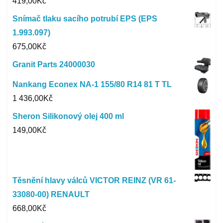
419,00
Kč
Snímač tlaku sacího potrubí EPS (EPS
1.993.097)
675,00
Kč
Granit Parts 24000030
Nankang Econex NA-1 155/80 R14 81 T TL
1 436,00
Kč
Sheron Silikonový olej 400 ml
149,00
Kč
Těsnění hlavy válců VICTOR REINZ (VR 61-
33080-00) RENAULT
668,00
Kč