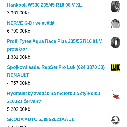
Hankook W330 235/45 R18 98 V XL
3 361,00
Kč
NERVE G-Drive světlá
6 790,00
Kč
Profil Tyres Aqua Race Plus 205/55 R16 91 V
protektor
1 381,00
Kč
Spojková sada, RepSet Pro Luk (624 3370 33)
RENAULT
4 757,00
Kč
Hydraulický zvedák na motorku a čtyřkolku
210321 červený
5 202,00
Kč
ŠKODA AUTO 5J0853621AAUL