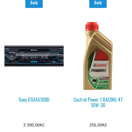
šek
šek
Sony DSXA510BD
Castrol Power 1 RACING 4T
10W-30
3 390,00
Kč
255,00
Kč