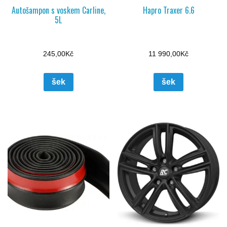
Autošampon s voskem Carline,
Hapro Traxer 6.6
5L
245,00
Kč
11 990,00
Kč
šek
šek