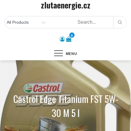
zlutaenergie.cz
Skip
to
content
0
MENU
Castrol Edge Titanium FST 5W-
30 M 5 l