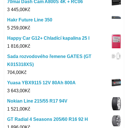
70mai Dash Cam A800S 4K + RC06
3 445,00
Kč
Hakr Future Line 350
5 259,00
Kč
Happy Car G12+ Chladící kapalina 25 l
1 816,00
Kč
Sada rozvodového řemene GATES (GT
K015318XS)
704,00
Kč
Yuasa YBX9115 12V 80Ah 800A
3 643,00
Kč
Nokian Line 215/55 R17 94V
1 521,00
Kč
GT Radial 4 Seasons 205/60 R16 92 H
1 896,00
Kč