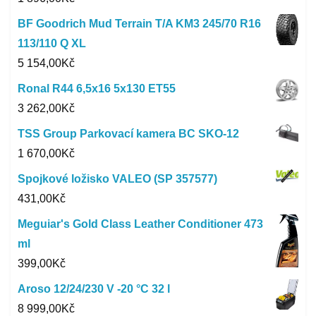
BF Goodrich Mud Terrain T/A KM3 245/70 R16
113/110 Q XL
5 154,00
Kč
Ronal R44 6,5x16 5x130 ET55
3 262,00
Kč
TSS Group Parkovací kamera BC SKO-12
1 670,00
Kč
Spojkové ložisko VALEO (SP 357577)
431,00
Kč
Meguiar's Gold Class Leather Conditioner 473
ml
399,00
Kč
Aroso 12/24/230 V -20 °C 32 l
8 999,00
Kč