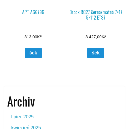
APT AG679G
Brock RC27 černá/matná 7×17
5×112 ET37
313,00
Kč
3 427,00
Kč
šek
šek
Archiv
lipiec 2025
kwiecień 2025