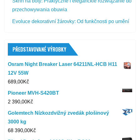
Skříň na boty: Praktyczne i eleganckie rozwiązanie do
przechowywania obuwia
Evoluce dekorativní žárovky: Od funkčnosti po umění
PŘEDSTAVOVANÉ VÝROBKY
Osram Night Breaker Laser 64211NL-HCB H11
12V 55W
689,00
Kč
Pioneer MVH-S420BT
2 390,00
Kč
Golemtech Nízkozdvižný zvedák plošinový
3000 kg
68 390,00
Kč