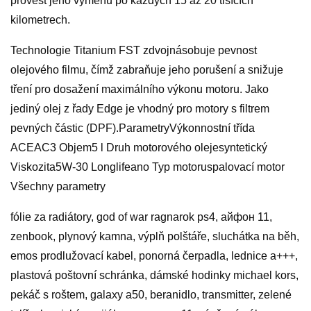
provést jeho výměnu po každých 15 až 20 tisících
kilometrech.
Technologie Titanium FST zdvojnásobuje pevnost
olejového filmu, čímž zabraňuje jeho porušení a snižuje
tření pro dosažení maximálního výkonu motoru. Jako
jediný olej z řady Edge je vhodný pro motory s filtrem
pevných částic (DPF).ParametryVýkonnostní třída
ACEAC3 Objem5 l Druh motorového olejesyntetický
Viskozita5W-30 Longlifeano Typ motoruspalovací motor
Všechny parametry
fólie za radiátory, god of war ragnarok ps4, айфон 11,
zenbook, plynový kamna, výplň polštáře, sluchátka na běh,
emos prodlužovací kabel, ponorná čerpadla, lednice a+++,
plastová poštovní schránka, dámské hodinky michael kors,
pekáč s roštem, galaxy a50, beranidlo, transmitter, zelené