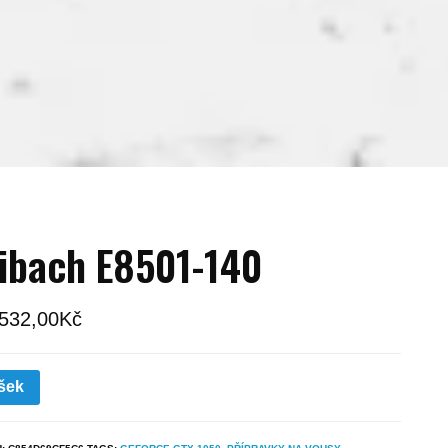
ibach E8501-140
 532,00
Kč
šek