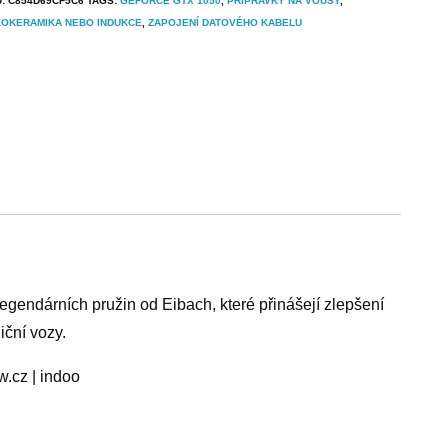
U:
C854D69CF5C6
TAGS:
GEFORCE GTX 1050
,
PŘÍPRAVKY NA VOUSY
,
LOKERAMIKA NEBO INDUKCE
,
ZAPOJENÍ DATOVÉHO KABELU
endárních pružin od Eibach, které přinášejí zlepšení
iční vozy.
w.cz | indoo