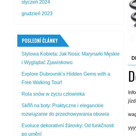
styczeń 2024
grudzień 2023
POSLEDNÍ ČLÁNKY
Stylowa Kobieta: Jak Nosic Marynarki Męskie
D
i Wyglądać Zjawiskowo
D
Explore Dubrovnik’s Hidden Gems with a
Free Walking Tour!
Inf
Rola snów w życiu człowieka
jíz
Skříň na boty: Praktyczne i eleganckie
rozwiązanie do przechowywania obuwia
wag
Evoluce dekorativní žárovky: Od funkčnosti
yyy
po umění