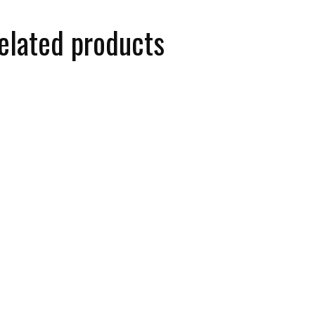
elated products
a těsnění turbodmychadla
TSA3S05M 0,20-0,35 Tlakový
Me
(TD 2T-0126) RENAULT
spínač 0,20-0,35 MPa