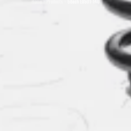
Home
Products
Eibach E8501-140