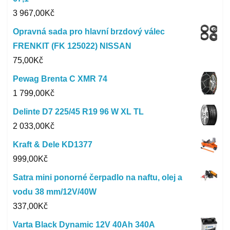
3 967,00
Kč
Opravná sada pro hlavní brzdový válec
FRENKIT (FK 125022) NISSAN
75,00
Kč
Pewag Brenta C XMR 74
1 799,00
Kč
Delinte D7 225/45 R19 96 W XL TL
2 033,00
Kč
Kraft & Dele KD1377
999,00
Kč
Satra mini ponorné čerpadlo na naftu, olej a
vodu 38 mm/12V/40W
337,00
Kč
Varta Black Dynamic 12V 40Ah 340A