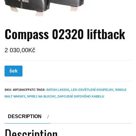
Compass 02320 liftback
2 030,00
Kč
šek
SKU:
40F18ACFF47C
TAGS:
BATOH LASSIG
,
LED OSVĚTLENÍ KOUPELNY
,
SINGLE
MALT WHISKY
,
SPREJ NA BLECHY
,
ZAPOJENÍ DATOVÉHO KABELU
DESCRIPTION
Description