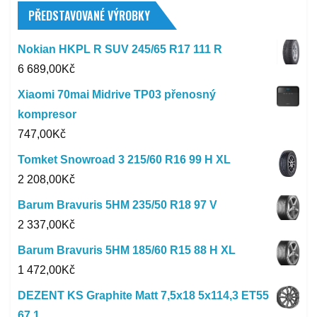
PŘEDSTAVOVANÉ VÝROBKY
Nokian HKPL R SUV 245/65 R17 111 R
6 689,00
Kč
Xiaomi 70mai Midrive TP03 přenosný
kompresor
747,00
Kč
Tomket Snowroad 3 215/60 R16 99 H XL
2 208,00
Kč
Barum Bravuris 5HM 235/50 R18 97 V
2 337,00
Kč
Barum Bravuris 5HM 185/60 R15 88 H XL
1 472,00
Kč
DEZENT KS Graphite Matt 7,5x18 5x114,3 ET55
67,1