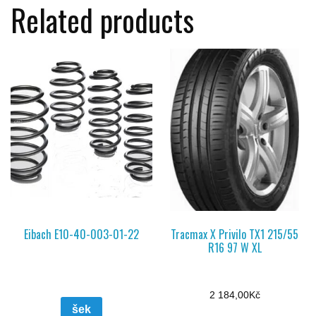
Related products
Eibach E10-40-003-01-22
Tracmax X Privilo TX1 215/55
R16 97 W XL
2 184,00
Kč
šek