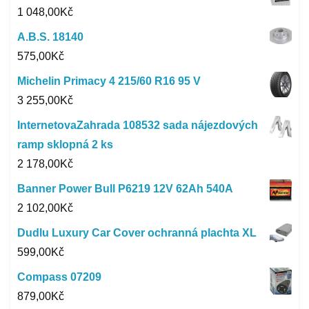
1 048,00
Kč
A.B.S. 18140
575,00
Kč
Michelin Primacy 4 215/60 R16 95 V
3 255,00
Kč
InternetovaZahrada 108532 sada nájezdových
ramp sklopná 2 ks
2 178,00
Kč
Banner Power Bull P6219 12V 62Ah 540A
2 102,00
Kč
Dudlu Luxury Car Cover ochranná plachta XL
599,00
Kč
Compass 07209
879,00
Kč