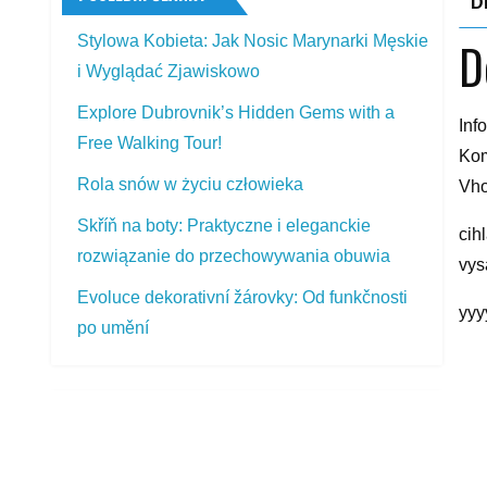
D
Stylowa Kobieta: Jak Nosic Marynarki Męskie
D
i Wyglądać Zjawiskowo
Explore Dubrovnik’s Hidden Gems with a
Inf
Free Walking Tour!
Kom
Rola snów w życiu człowieka
Vho
Skříň na boty: Praktyczne i eleganckie
cih
rozwiązanie do przechowywania obuwia
vys
Evoluce dekorativní žárovky: Od funkčnosti
yyy
po umění
R
PŘEDSTAVOVANÉ VÝROBKY
Firrak Střešní nosič Hyundai i30 CW 17