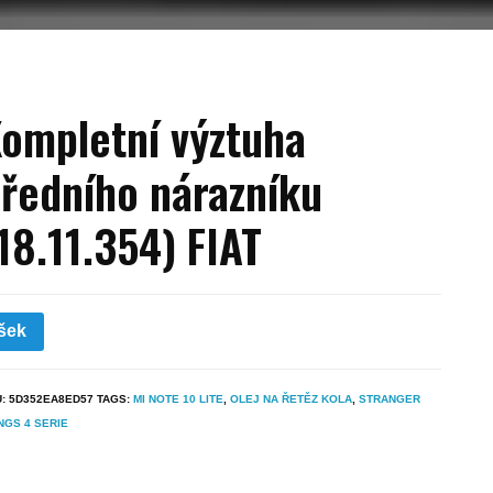
ompletní výztuha
ředního nárazníku
18.11.354) FIAT
šek
U:
5D352EA8ED57
TAGS:
MI NOTE 10 LITE
,
OLEJ NA ŘETĚZ KOLA
,
STRANGER
NGS 4 SERIE