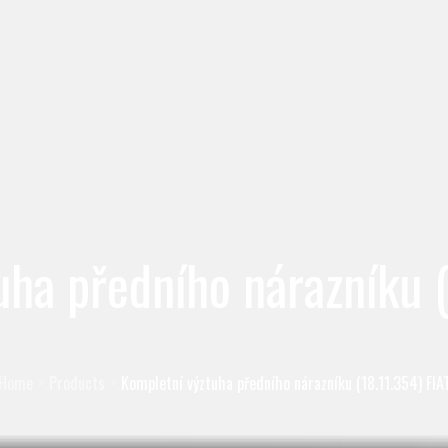
uha předního nárazníku (
Home
Products
Kompletní výztuha předního nárazníku (18.11.354) FIA