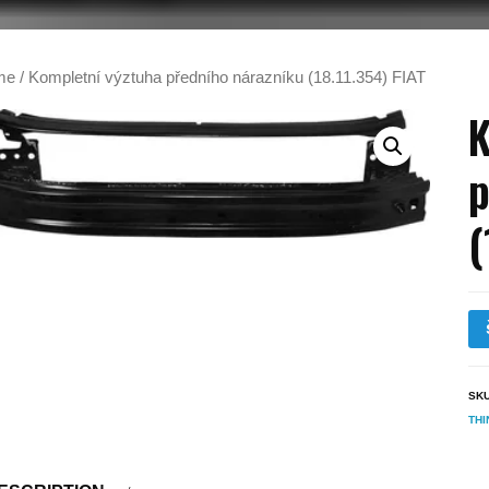
me
/ Kompletní výztuha předního nárazníku (18.11.354) FIAT
K
p
(
SK
THI