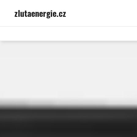
Skip
zlutaenergie.cz
to
content