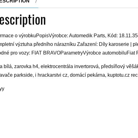
ESCRIPTION
escription
ormace o výrobkuPopisVýrobce: Automedik Parts, Kód: 18.11.35
pletní výztuha předního nárazníku Zařazení: Díly karoserie | pl
dné pro vozy: FIAT BRAVOParametryVýrobce automobiluFiat P
la bílá, zarovka h4, elektrocentrála invertorová, předsíňový věšá
avače parkside, i hrackarstvi cz, domácí pekárna, kuptotu.cz re
yy
elated products