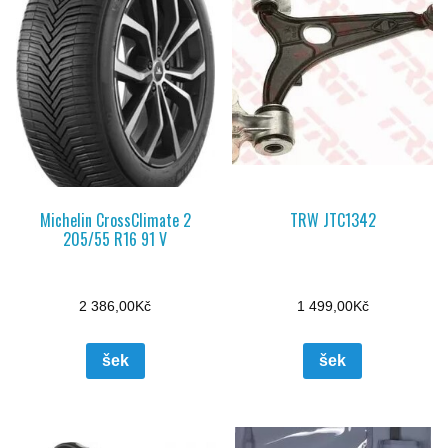
Michelin CrossClimate 2
TRW JTC1342
205/55 R16 91 V
2 386,00
Kč
1 499,00
Kč
šek
šek