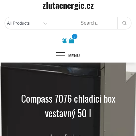
zlutaenergie.cz
Skip
to
content
0
MENU
Compass 7076 chladící box
vestavný 50 l