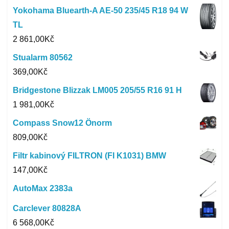
Yokohama Bluearth-A AE-50 235/45 R18 94 W
TL
2 861,00
Kč
Stualarm 80562
369,00
Kč
Bridgestone Blizzak LM005 205/55 R16 91 H
1 981,00
Kč
Compass Snow12 Önorm
809,00
Kč
Filtr kabinový FILTRON (FI K1031) BMW
147,00
Kč
AutoMax 2383a
Carclever 80828A
6 568,00
Kč