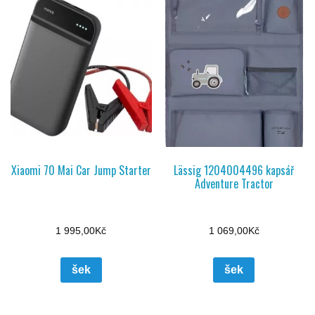
Xiaomi 70 Mai Car Jump Starter
Lässig 1204004496 kapsář
Adventure Tractor
1 995,00
Kč
1 069,00
Kč
šek
šek