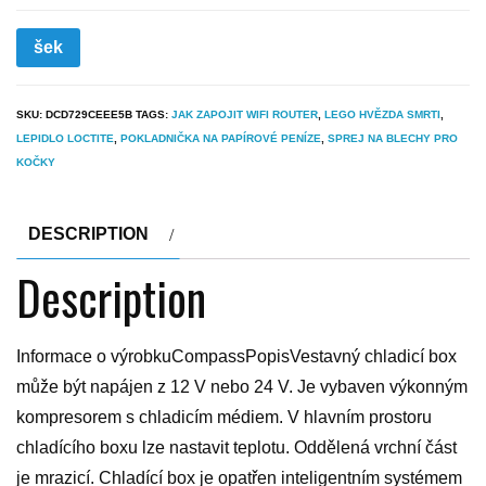
šek
SKU:
DCD729CEEE5B
TAGS:
JAK ZAPOJIT WIFI ROUTER
,
LEGO HVĚZDA SMRTI
,
LEPIDLO LOCTITE
,
POKLADNIČKA NA PAPÍROVÉ PENÍZE
,
SPREJ NA BLECHY PRO
KOČKY
DESCRIPTION
Description
Informace o výrobkuCompassPopisVestavný chladicí box
může být napájen z 12 V nebo 24 V. Je vybaven výkonným
kompresorem s chladicím médiem. V hlavním prostoru
chladícího boxu lze nastavit teplotu. Oddělená vrchní část
je mrazicí. Chladící box je opatřen inteligentním systémem