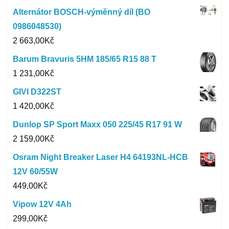
Alternátor BOSCH-výměnný díl (BO
0986048530)
2 663,00
Kč
Barum Bravuris 5HM 185/65 R15 88 T
1 231,00
Kč
GIVI D322ST
1 420,00
Kč
Dunlop SP Sport Maxx 050 225/45 R17 91 W
2 159,00
Kč
Osram Night Breaker Laser H4 64193NL-HCB
12V 60/55W
449,00
Kč
Vipow 12V 4Ah
299,00
Kč