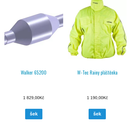
Walker 65200
W-Tec Rainy pláštěnka
1 829,00
Kč
1 190,00
Kč
šek
šek