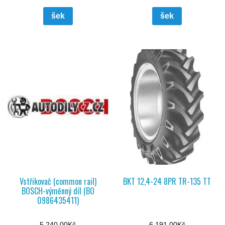
šek
šek
Vstřikovač (common rail)
BKT 12,4-24 8PR TR-135 TT
BOSCH-výměnný díl (BO
0986435411)
5 240,00
Kč
6 191,00
Kč