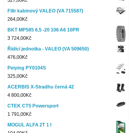
327,00
Kč
Filtr kabinový VALEO (VA 715587)
264,00
Kč
BKT MP585 6,5 -20 106 A6 10PR
3 724,00
Kč
Řídící jednotka - VALEO (VA 509650)
476,00
Kč
Peiying PY0104S
325,00
Kč
ACERBIS X-Stradhu černá 42
4 800,00
Kč
CTEK CT5 Powersport
1 791,00
Kč
MOGUL ALFA 2T 1 l