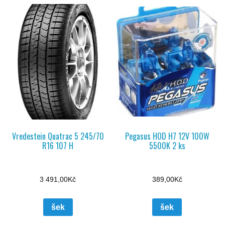
Vredestein Quatrac 5 245/70
Pegasus HOD H7 12V 100W
R16 107 H
5500K 2 ks
3 491,00
Kč
389,00
Kč
šek
šek