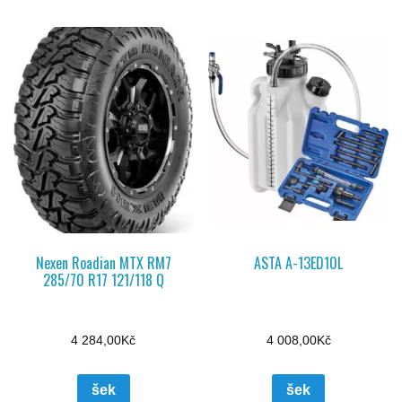
Nexen Roadian MTX RM7
ASTA A-13ED10L
285/70 R17 121/118 Q
4 284,00
Kč
4 008,00
Kč
šek
šek