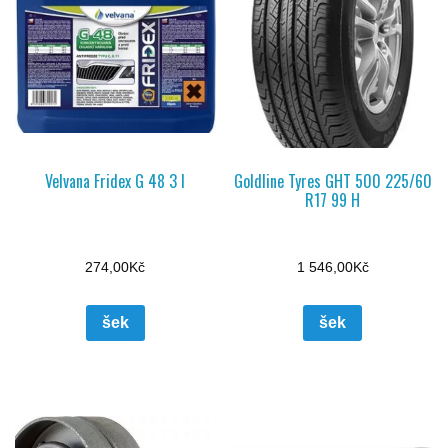
Velvana Fridex G 48 3 l
Goldline Tyres GHT 500 225/60
R17 99 H
274,00
Kč
1 546,00
Kč
šek
šek