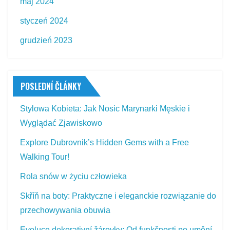
maj 2024
styczeń 2024
grudzień 2023
POSLEDNÍ ČLÁNKY
Stylowa Kobieta: Jak Nosic Marynarki Męskie i
Wyglądać Zjawiskowo
Explore Dubrovnik’s Hidden Gems with a Free
Walking Tour!
Rola snów w życiu człowieka
Skříň na boty: Praktyczne i eleganckie rozwiązanie do
przechowywania obuwia
Evoluce dekorativní žárovky: Od funkčnosti po umění