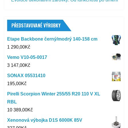
PŘEDSTAVOVANÉ VÝROBKY
Etape Backbone černý/modrý 140-158 cm
1 290,00
Kč
Vemo V10-05-0017
3 147,00
Kč
SONAX 05531410
195,00
Kč
Pirelli Scorpion Winter 255/55 R20 110 V XL
RBL
10 389,00
Kč
Xenonová výbojka D1S 6000K 85V