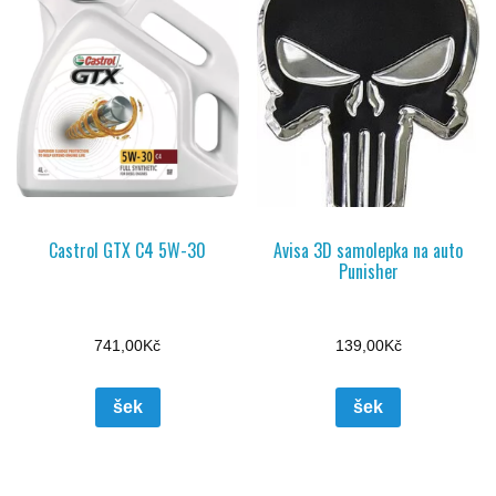
Castrol GTX C4 5W-30
Avisa 3D samolepka na auto
Punisher
741,00
Kč
139,00
Kč
šek
šek