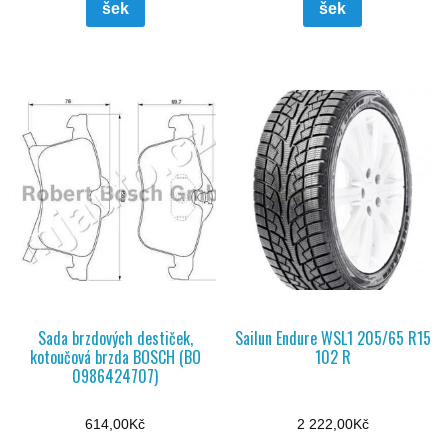
šek
šek
Sada brzdových destiček,
Sailun Endure WSL1 205/65 R15
kotoučová brzda BOSCH (BO
102 R
0986424707)
614,00
Kč
2 222,00
Kč