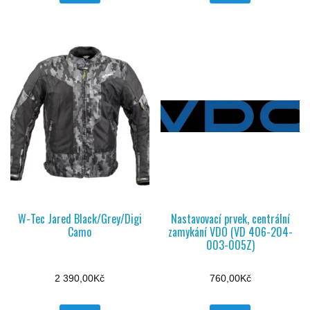
W-Tec Jared Black/Grey/Digi
Nastavovací prvek, centrální
Camo
zamykání VDO (VD 406-204-
003-005Z)
2 390,00
Kč
760,00
Kč