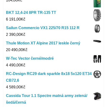
104,00
Kč
BKT 12,4-24 8PR TR-135 TT
6 191,00
Kč
Sailun Commercio VX1 225/70 R15 112 R
2 390,00
Kč
Thule Motion XT Alpine 2017 leskle černý
20 490,00
Kč
W-Tec Vector černé/modré
4 490,00
Kč
RC-Design RC29 dark sparkle 8x18 5x120 ET34
CB72,6
4 589,00
Kč
Cassida Tour 1.1 Spectre matná army zelená/
šedá/černá