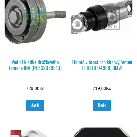
Vodicí kladka drážkového
Tlumič vibrací pro klínový řemen
řemene INA (IN 532059610)
FEBI (FB 04968) BMW
729,00
Kč
719,00
Kč
šek
šek