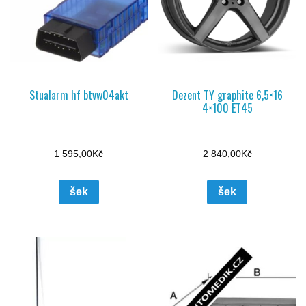
Stualarm hf btvw04akt
Dezent TY graphite 6,5×16
4×100 ET45
1 595,00
Kč
2 840,00
Kč
šek
šek