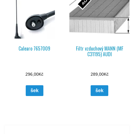
Calearo 7657009
Filtr vzduchový MANN (MF
C31195) AUDI
296,00
Kč
289,00
Kč
šek
šek