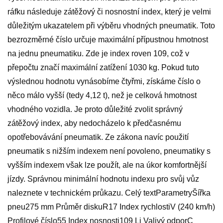
ráfku následuje zátěžový či nosnostní index, který je velmi
důležitým ukazatelem při výběru vhodných pneumatik. Toto
bezrozměrné číslo určuje maximální přípustnou hmotnost
na jednu pneumatiku. Zde je index roven 109, což v
přepočtu značí maximální zatížení 1030 kg. Pokud tuto
výslednou hodnotu vynásobíme čtyřmi, získáme číslo o
něco málo vyšší (tedy 4,12 t), než je celková hmotnost
vhodného vozidla. Je proto důležité zvolit správný
zátěžový index, aby nedocházelo k předčasnému
opotřebovávání pneumatik. Ze zákona navíc použití
pneumatik s nižším indexem není povoleno, pneumatiky s
vyšším indexem však lze použít, ale na úkor komfortnější
jízdy. Správnou minimální hodnotu indexu pro svůj vůz
naleznete v technickém průkazu. Celý textParametryŠířka
pneu275 mm Průměr diskuR17 Index rychlostiV (240 km/h)
Profilové číslo55 Index nosnosti109 Li Valivý odporC