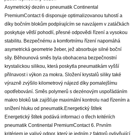
Asymetrický dezén u pneumatik Continental
PremiumContact 6 disponuje optimalizovanou tuhostí a
díky bočním blokům podpírajícím se navzájem v zatáčkách
poskytuje větší pohodlí, přesné odpovědi řízení a vysokou
stabilitu. Bezpečnému a komfortnímu řízení napomáhá
asymetrická geometrie žeber, jež absorbuje silné boční
síly. Běhounová směs byla obohacena bezpečnostní
krystalickou silikou, která poskytla pneumatikám vyšší
přilnavost i výkon za mokra. Složení krystalů siliky také
výrazně zvýšilo kilometrový nájezd díky pomalejšímu
opotřebování. Směs polymerů s dezénovým uspořádáním
makro bloků tak zajišťuje maximální kontrolu nad řízením a
snížení hluku od pneumatik.Energetický štítek
Energetický štítek podává informaci o třech kritériích
pneumatik Continental PremiumContact 6. Prvním
kritériem je valivý odpor, který je jedním z faktorů ovlivňující