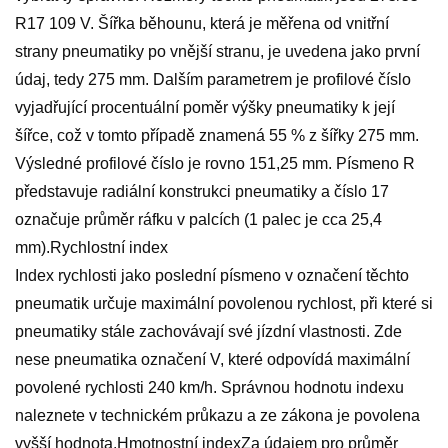
R17 109 V. Šířka běhounu, která je měřena od vnitřní
strany pneumatiky po vnější stranu, je uvedena jako první
údaj, tedy 275 mm. Dalším parametrem je profilové číslo
vyjadřující procentuální poměr výšky pneumatiky k její
šířce, což v tomto případě znamená 55 % z šířky 275 mm.
Výsledné profilové číslo je rovno 151,25 mm. Písmeno R
představuje radiální konstrukci pneumatiky a číslo 17
označuje průměr ráfku v palcích (1 palec je cca 25,4
mm).Rychlostní index
Index rychlosti jako poslední písmeno v označení těchto
pneumatik určuje maximální povolenou rychlost, při které si
pneumatiky stále zachovávají své jízdní vlastnosti. Zde
nese pneumatika označení V, které odpovídá maximální
povolené rychlosti 240 km/h. Správnou hodnotu indexu
naleznete v technickém průkazu a ze zákona je povolena
vyšší hodnota.Hmotnostní indexZa údajem pro průměr