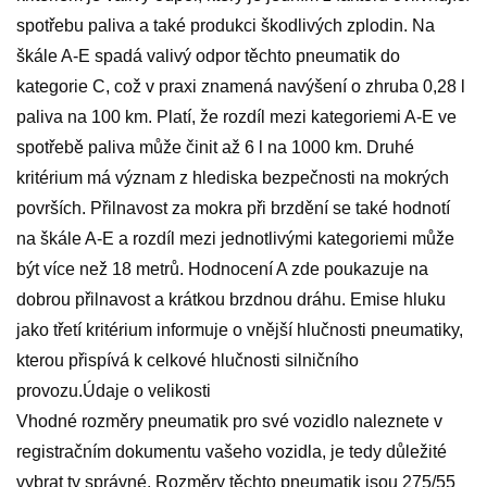
spotřebu paliva a také produkci škodlivých zplodin. Na
škále A-E spadá valivý odpor těchto pneumatik do
kategorie C, což v praxi znamená navýšení o zhruba 0,28 l
paliva na 100 km. Platí, že rozdíl mezi kategoriemi A-E ve
spotřebě paliva může činit až 6 l na 1000 km. Druhé
kritérium má význam z hlediska bezpečnosti na mokrých
površích. Přilnavost za mokra při brzdění se také hodnotí
na škále A-E a rozdíl mezi jednotlivými kategoriemi může
být více než 18 metrů. Hodnocení A zde poukazuje na
dobrou přilnavost a krátkou brzdnou dráhu. Emise hluku
jako třetí kritérium informuje o vnější hlučnosti pneumatiky,
kterou přispívá k celkové hlučnosti silničního
provozu.Údaje o velikosti
Vhodné rozměry pneumatik pro své vozidlo naleznete v
registračním dokumentu vašeho vozidla, je tedy důležité
vybrat ty správné. Rozměry těchto pneumatik jsou 275/55