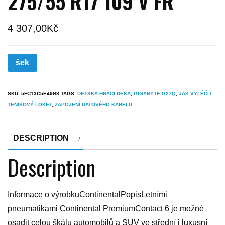
275/55 R17 109 V FR
4 307,00
Kč
šek
SKU:
5FC13C5E49B8
TAGS:
DETSKA HRACI DEKA
,
GIGABYTE G27Q
,
JAK VYLÉČIT
TENISOVÝ LOKET
,
ZAPOJENÍ DATOVÉHO KABELU
DESCRIPTION
Description
Informace o výrobkuContinentalPopisLetními
pneumatikami Continental PremiumContact 6 je možné
osadit celou škálu automobilů a SUV ve střední i luxusní