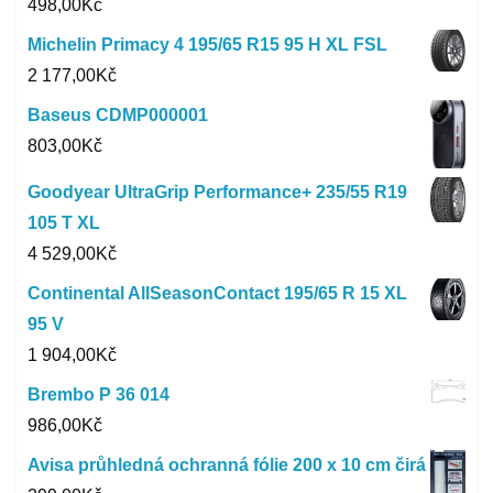
498,00
Kč
Michelin Primacy 4 195/65 R15 95 H XL FSL
2 177,00
Kč
Baseus CDMP000001
803,00
Kč
Goodyear UltraGrip Performance+ 235/55 R19
105 T XL
4 529,00
Kč
Continental AllSeasonContact 195/65 R 15 XL
95 V
1 904,00
Kč
Brembo P 36 014
986,00
Kč
Avisa průhledná ochranná fólie 200 x 10 cm čirá