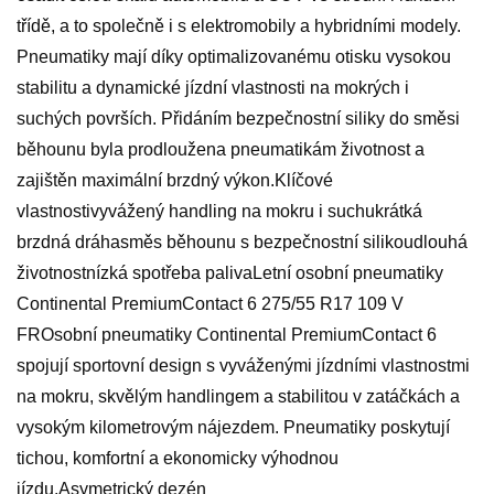
třídě, a to společně i s elektromobily a hybridními modely.
Pneumatiky mají díky optimalizovanému otisku vysokou
stabilitu a dynamické jízdní vlastnosti na mokrých i
suchých površích. Přidáním bezpečnostní siliky do směsi
běhounu byla prodloužena pneumatikám životnost a
zajištěn maximální brzdný výkon.Klíčové
vlastnostivyvážený handling na mokru i suchukrátká
brzdná dráhasměs běhounu s bezpečnostní silikoudlouhá
životnostnízká spotřeba palivaLetní osobní pneumatiky
Continental PremiumContact 6 275/55 R17 109 V
FROsobní pneumatiky Continental PremiumContact 6
spojují sportovní design s vyváženými jízdními vlastnostmi
na mokru, skvělým handlingem a stabilitou v zatáčkách a
vysokým kilometrovým nájezdem. Pneumatiky poskytují
tichou, komfortní a ekonomicky výhodnou
jízdu.Asymetrický dezén