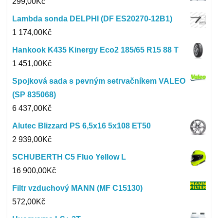
299,00
Kč
Lambda sonda DELPHI (DF ES20270-12B1)
1 174,00
Kč
Hankook K435 Kinergy Eco2 185/65 R15 88 T
1 451,00
Kč
Spojková sada s pevným setrvačníkem VALEO
(SP 835068)
6 437,00
Kč
Alutec Blizzard PS 6,5x16 5x108 ET50
2 939,00
Kč
SCHUBERTH C5 Fluo Yellow L
16 900,00
Kč
Filtr vzduchový MANN (MF C15130)
572,00
Kč