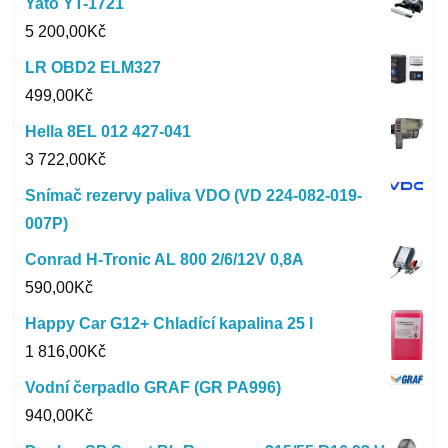
Yato YT-1721
5 200,00
Kč
LR OBD2 ELM327
499,00
Kč
Hella 8EL 012 427-041
3 722,00
Kč
Snímač rezervy paliva VDO (VD 224-082-019-
007P)
Conrad H-Tronic AL 800 2/6/12V 0,8A
590,00
Kč
Happy Car G12+ Chladící kapalina 25 l
1 816,00
Kč
Vodní čerpadlo GRAF (GR PA996)
940,00
Kč