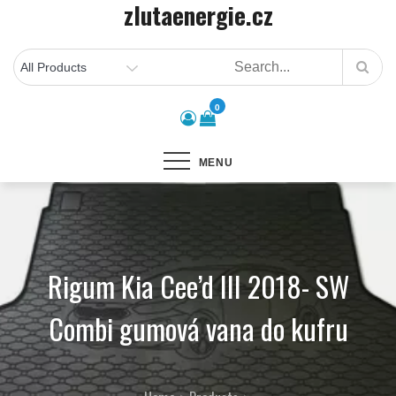
zlutaenergie.cz
Skip
to
content
0
MENU
Rigum Kia Cee’d III 2018- SW
Combi gumová vana do kufru