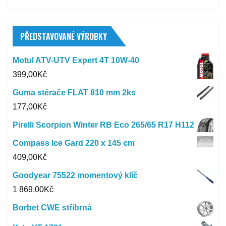
PŘEDSTAVOVANÉ VÝROBKY
Motul ATV-UTV Expert 4T 10W-40
399,00
Kč
Guma stěrače FLAT 810 mm 2ks
177,00
Kč
Pirelli Scorpion Winter RB Eco 265/65 R17 H112
Compass Ice Gard 220 x 145 cm
409,00
Kč
Goodyear 75522 momentový klíč
1 869,00
Kč
Borbet CWE stříbrná