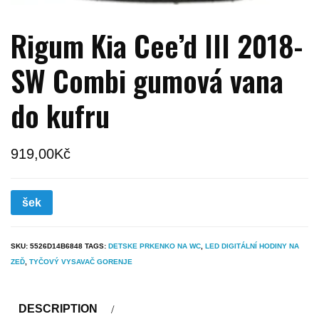
Rigum Kia Cee’d III 2018-
SW Combi gumová vana
do kufru
919,00
Kč
šek
SKU:
5526D14B6848
TAGS:
DETSKE PRKENKO NA WC
,
LED DIGITÁLNÍ HODINY NA
ZEĎ
,
TYČOVÝ VYSAVAČ GORENJE
DESCRIPTION