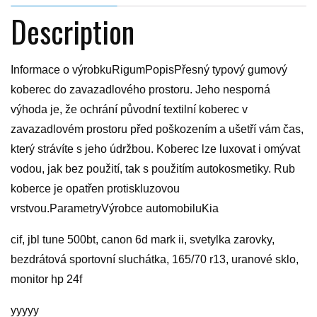
Description
Informace o výrobkuRigumPopisPřesný typový gumový
koberec do zavazadlového prostoru. Jeho nesporná
výhoda je, že ochrání původní textilní koberec v
zavazadlovém prostoru před poškozením a ušetří vám čas,
který strávíte s jeho údržbou. Koberec lze luxovat i omývat
vodou, jak bez použití, tak s použitím autokosmetiky. Rub
koberce je opatřen protiskluzovou
vrstvou.ParametryVýrobce automobiluKia
cif, jbl tune 500bt, canon 6d mark ii, svetylka zarovky,
bezdrátová sportovní sluchátka, 165/70 r13, uranové sklo,
monitor hp 24f
yyyyy