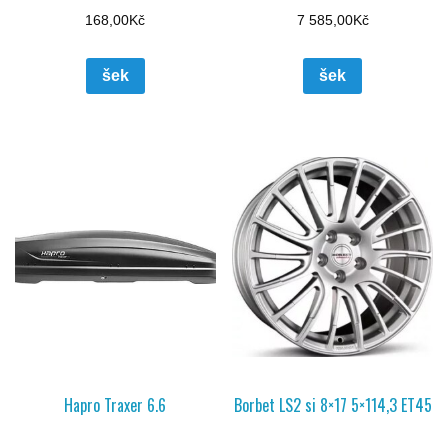
168,00
Kč
7 585,00
Kč
šek
šek
Hapro Traxer 6.6
Borbet LS2 si 8×17 5×114,3 ET45