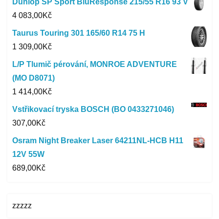
Dunlop SP Sport BluResponse 215/55 R16 93 V
4 083,00
Kč
Taurus Touring 301 165/60 R14 75 H
1 309,00
Kč
L/P Tlumič pérování, MONROE ADVENTURE
(MO D8071)
1 414,00
Kč
Vstřikovací tryska BOSCH (BO 0433271046)
307,00
Kč
Osram Night Breaker Laser 64211NL-HCB H11
12V 55W
689,00
Kč
zzzzz