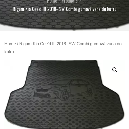
Home
Products
Rigum Kia Cee’d III 2018- SW Combi gumová vana do kufru
Home
/ Rigum Kia Cee’d III 2018- SW Combi gumová vana do
kufru