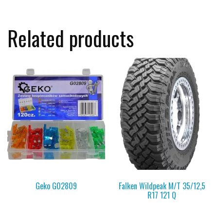
Related products
Geko G02809
Falken Wildpeak M/T 35/12,5
R17 121 Q