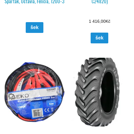
Spartak, Octavia, Felicia, 1200-3
C24820)
1 416,00
Kč
šek
šek