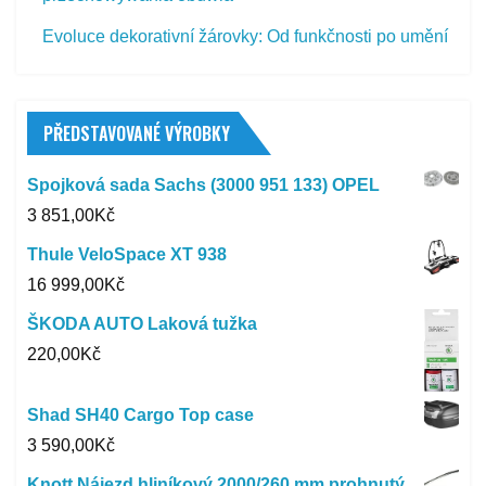
Evoluce dekorativní žárovky: Od funkčnosti po umění
PŘEDSTAVOVANÉ VÝROBKY
Spojková sada Sachs (3000 951 133) OPEL
3 851,00
Kč
Thule VeloSpace XT 938
16 999,00
Kč
ŠKODA AUTO Laková tužka
220,00
Kč
Shad SH40 Cargo Top case
3 590,00
Kč
Knott Nájezd hliníkový 2000/260 mm prohnutý