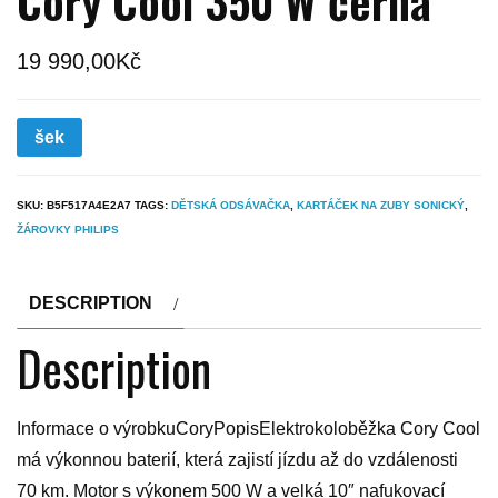
Cory Cool 350 W černá
19 990,00
Kč
šek
SKU:
B5F517A4E2A7
TAGS:
DĚTSKÁ ODSÁVAČKA
,
KARTÁČEK NA ZUBY SONICKÝ
,
ŽÁROVKY PHILIPS
DESCRIPTION
Description
Informace o výrobkuCoryPopisElektrokoloběžka Cory Cool
má výkonnou baterií, která zajistí jízdu až do vzdálenosti
70 km. Motor s výkonem 500 W a velká 10″ nafukovací