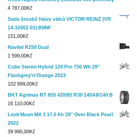
4 787,00
Kč
Sada šroubů hlavy válců VICTOR REINZ (VR
14-32002-01) BMW
151,00
Kč
Navitel R250 Dual
1 599,00
Kč
Cube Stereo Hybrid 120 Pro 750 Wh 29"
Flashgrey'n'Orange 2023
102 999,00
Kč
BKT Agrimax RT 855 420/85 R30 140A8/140 B
16 110,00
Kč
Levit Muan MX 3 17,5 Ah 29" Over Black Pearl
2022
39 990,00
Kč