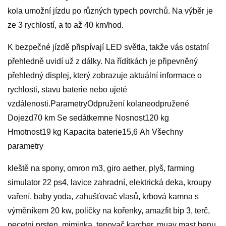
kola umožní jízdu po různých typech povrchů. Na výběr je
ze 3 rychlostí, a to až 40 km/hod.
K bezpečné jízdě přispívají LED světla, takže vás ostatní
přehledně uvidí už z dálky. Na řídítkách je připevněný
přehledný displej, který zobrazuje aktuální informace o
rychlosti, stavu baterie nebo ujeté
vzdálenosti.ParametryOdpružení kolaneodpružené
Dojezd70 km Se sedátkemne Nosnost120 kg
Hmotnost19 kg Kapacita baterie15,6 Ah Všechny
parametry
kleště na spony, omron m3, giro aether, plyš, farming
simulator 22 ps4, lavice zahradní, elektrická deka, kroupy
vaření, baby yoda, zahušťovač vlasů, krbová kamna s
výměníkem 20 kw, poličky na kořenky, amazfit bip 3, terč,
pecetni prsten, miminka, tepovač karcher, muay mast benu