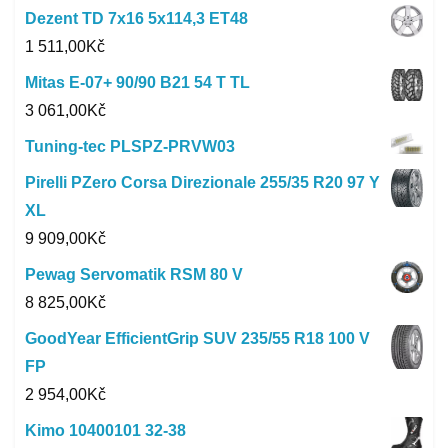
Dezent TD 7x16 5x114,3 ET48
1 511,00
Kč
Mitas E-07+ 90/90 B21 54 T TL
3 061,00
Kč
Tuning-tec PLSPZ-PRVW03
Pirelli PZero Corsa Direzionale 255/35 R20 97 Y
XL
9 909,00
Kč
Pewag Servomatik RSM 80 V
8 825,00
Kč
GoodYear EfficientGrip SUV 235/55 R18 100 V
FP
2 954,00
Kč
Kimo 10400101 32-38