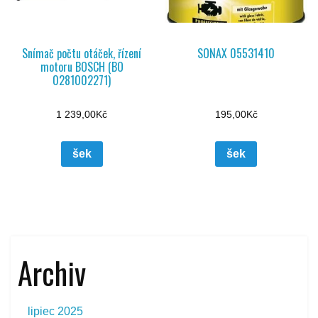
Snímač počtu otáček, řízení
SONAX 05531410
motoru BOSCH (BO
0281002271)
1 239,00
Kč
195,00
Kč
šek
šek
Archiv
lipiec 2025