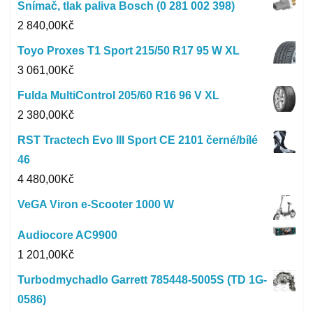
Snímač, tlak paliva Bosch (0 281 002 398)
2 840,00
Kč
Toyo Proxes T1 Sport 215/50 R17 95 W XL
3 061,00
Kč
Fulda MultiControl 205/60 R16 96 V XL
2 380,00
Kč
RST Tractech Evo III Sport CE 2101 černé/bílé
46
4 480,00
Kč
VeGA Viron e-Scooter 1000 W
Audiocore AC9900
1 201,00
Kč
Turbodmychadlo Garrett 785448-5005S (TD 1G-
0586)