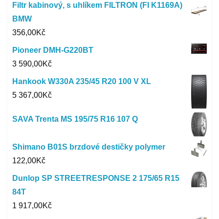
Filtr kabinový, s uhlíkem FILTRON (FI K1169A)
BMW
356,00
Kč
Pioneer DMH-G220BT
3 590,00
Kč
Hankook W330A 235/45 R20 100 V XL
5 367,00
Kč
SAVA Trenta MS 195/75 R16 107 Q
Shimano B01S brzdové destičky polymer
122,00
Kč
Dunlop SP STREETRESPONSE 2 175/65 R15
84T
1 917,00
Kč