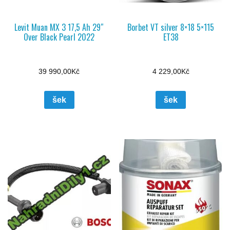
Levit Muan MX 3 17,5 Ah 29″
Borbet VT silver 8×18 5×115
Over Black Pearl 2022
ET38
39 990,00
Kč
4 229,00
Kč
šek
šek