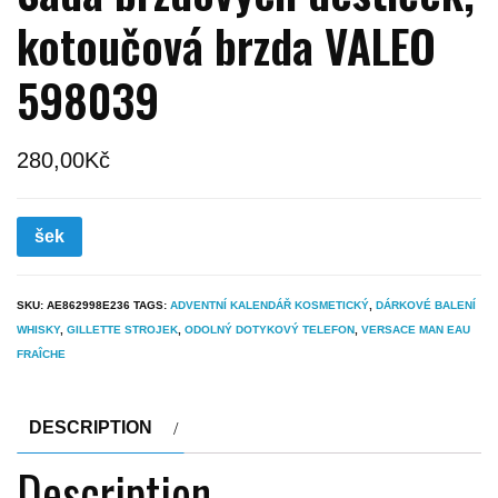
kotoučová brzda VALEO
598039
280,00
Kč
šek
SKU:
AE862998E236
TAGS:
ADVENTNÍ KALENDÁŘ KOSMETICKÝ
,
DÁRKOVÉ BALENÍ
WHISKY
,
GILLETTE STROJEK
,
ODOLNÝ DOTYKOVÝ TELEFON
,
VERSACE MAN EAU
FRAÎCHE
DESCRIPTION
Description