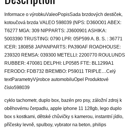
Informace o výrobkuValeoPopisSada brzdových destiček,
kotoučová brzda VALEO 598039 (NPS: D360O01 ABEX:
T6277 MGA: 309 NIPPARTS: J3600901 ASHIKA:
5003390 TRUSTING: 0790 LPR: 05P599 A. B. S. : 36771
ICER: 180858 JAPANPARTS: PA390AF ROADHOUSE:
239320 REMSA: 039300 METELLI: 2200770 ROULUNDS
RUBBER: 470081 DELPHI: LP0585 FTE: BL1299A1
FERODO: FDB732 BREMBO: P59011 TRIPLE…Celý
textParametryVýrobce automobiluOpel Produktové
číslo598039
cyklo tachometr, duplo box, bazén pro psy, záložní zdroj k
oběhovému čerpadlu, apple iphone 11 128gb, lego duplo
box s kostkami, dětské chůvičky s kamerou, instantní jídlo,
příčesky levně, spulboy, vybrator na beton, philips