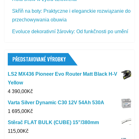
Skříň na boty: Praktyczne i eleganckie rozwiązanie do
przechowywania obuwia
Evoluce dekorativní žárovky: Od funkčnosti po umění
PŘEDSTAVOVANÉ VÝROBKY
LS2 MX436 Pioneer Evo Router Matt Black H-V
Yellow
4 390,00
Kč
Varta Silver Dynamic C30 12V 54Ah 530A
1 695,00
Kč
Stěrač FLAT BULK (CUBE) 15"/380mm
115,00
Kč