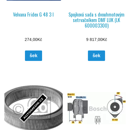
Velvana Fridex G 48 3 l
Spojková sada s dvouhmotovým
setrvačníkem DMF LUK (LK
600003300)
274,00
Kč
9 817,00
Kč
šek
šek