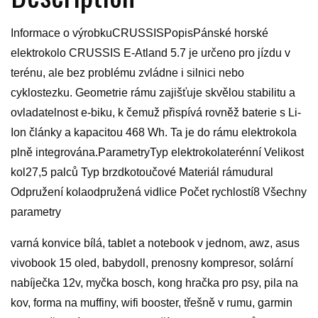
Informace o výrobkuCRUSSISPopisPánské horské
elektrokolo CRUSSIS E-Atland 5.7 je určeno pro jízdu v
terénu, ale bez problému zvládne i silnici nebo
cyklostezku. Geometrie rámu zajišťuje skvělou stabilitu a
ovladatelnost e-biku, k čemuž přispívá rovněž baterie s Li-
Ion články a kapacitou 468 Wh. Ta je do rámu elektrokola
plně integrová­na.ParametryTyp elektrokolaterénní Velikost
kol27,5 palců Typ brzdkotoučové Materiál rámudural
Odpružení kolaodpružená vidlice Počet rychlostí8 Všechny
parametry
varná konvice bílá, tablet a notebook v jednom, awz, asus
vivobook 15 oled, babydoll, prenosny kompresor, solární
nabíječka 12v, myčka bosch, kong hračka pro psy, pila na
kov, forma na muffiny, wifi booster, třešně v rumu, garmin