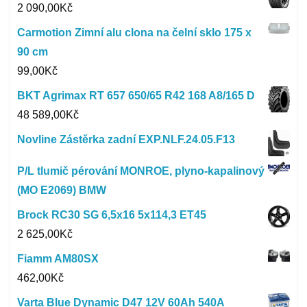
2 090,00
Kč
Carmotion Zimní alu clona na čelní sklo 175 x
90 cm
99,00
Kč
BKT Agrimax RT 657 650/65 R42 168 A8/165 D
48 589,00
Kč
Novline Zástěrka zadní EXP.NLF.24.05.F13
P/L tlumič pérování MONROE, plyno-kapalinový
(MO E2069) BMW
Brock RC30 SG 6,5x16 5x114,3 ET45
2 625,00
Kč
Fiamm AM80SX
462,00
Kč
Varta Blue Dynamic D47 12V 60Ah 540A