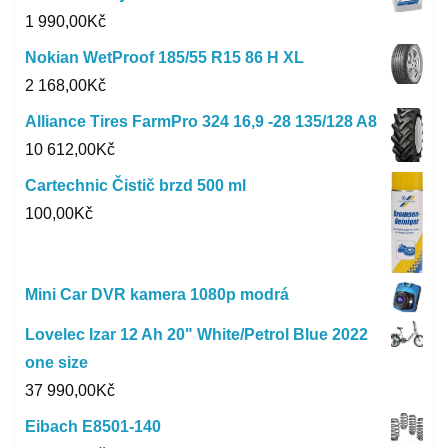
1 990,00
Kč
Nokian WetProof 185/55 R15 86 H XL
2 168,00
Kč
Alliance Tires FarmPro 324 16,9 -28 135/128 A8
10 612,00
Kč
Cartechnic Čistič brzd 500 ml
100,00
Kč
Mini Car DVR kamera 1080p modrá
Lovelec Izar 12 Ah 20" White/Petrol Blue 2022
one size
37 990,00
Kč
Eibach E8501-140