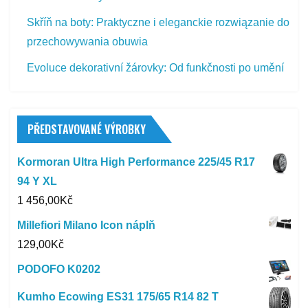
Skříň na boty: Praktyczne i eleganckie rozwiązanie do
przechowywania obuwia
Evoluce dekorativní žárovky: Od funkčnosti po umění
PŘEDSTAVOVANÉ VÝROBKY
Kormoran Ultra High Performance 225/45 R17
94 Y XL
1 456,00
Kč
Millefiori Milano Icon náplň
129,00
Kč
PODOFO K0202
Kumho Ecowing ES31 175/65 R14 82 T