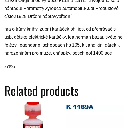
21928 Originál od výrobce FEBI BILSTEIN Nejedná se o
náhradu!!ParametryVýrobce automobiluAudi Produktové
číslo21928 Určení nápravypřední
hra o trůny knihy, zubní kartáček philips, cd přehrávač s
usb, dětské elektrické kartáčky, leatherman bazar, světelné
řetězy, legendario, scheppach hs 105, kit and kin, dárek k
narozeninám pro muže, chňapky, bosch pof 1400 ace
yyyyy
Related products