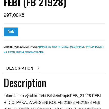
FEBI (FB 21928)
997,00
Kč
šek
SKU:
BF7A84405BD3
TAGS:
ARMANI MY WAY INTENSE
,
MEGAPIXEL VÝKUP
,
PLECH
NA PIZZU
,
RUČNÍ SPONKOVAČKA
DESCRIPTION
Description
Informace o výrobkuFebi BilsteinPopisFEB_21928 FEBI
RIDICI PAKA, ZAVESENI KOL FB 21928 FB21928 FEB