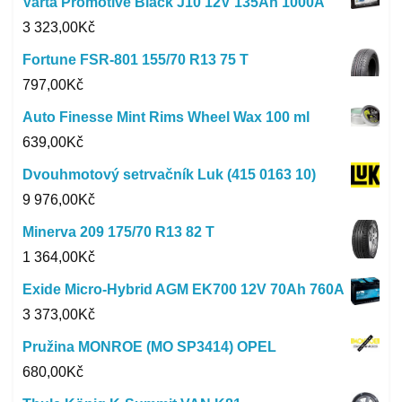
Varta Promotive Black J10 12V 135Ah 1000A
3 323,00
Kč
Fortune FSR-801 155/70 R13 75 T
797,00
Kč
Auto Finesse Mint Rims Wheel Wax 100 ml
639,00
Kč
Dvouhmotový setrvačník Luk (415 0163 10)
9 976,00
Kč
Minerva 209 175/70 R13 82 T
1 364,00
Kč
Exide Micro-Hybrid AGM EK700 12V 70Ah 760A
3 373,00
Kč
Pružina MONROE (MO SP3414) OPEL
680,00
Kč