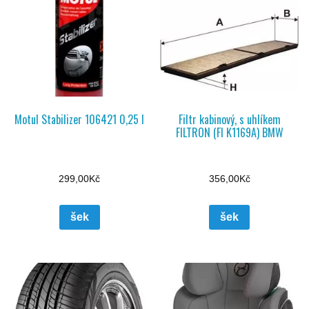
Motul Stabilizer 106421 0,25 l
Filtr kabinový, s uhlíkem
FILTRON (FI K1169A) BMW
299,00
Kč
356,00
Kč
šek
šek