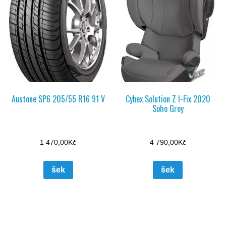
Austone SP6 205/55 R16 91 V
Cybex Solution Z I-Fix 2020
Soho Grey
1 470,00
Kč
4 790,00
Kč
šek
šek