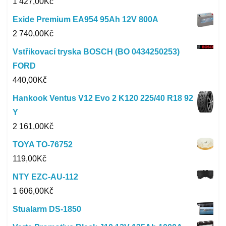
1 427,00
Kč
Exide Premium EA954 95Ah 12V 800A
2 740,00
Kč
Vstřikovací tryska BOSCH (BO 0434250253)
FORD
440,00
Kč
Hankook Ventus V12 Evo 2 K120 225/40 R18 92
Y
2 161,00
Kč
TOYA TO-76752
119,00
Kč
NTY EZC-AU-112
1 606,00
Kč
Stualarm DS-1850