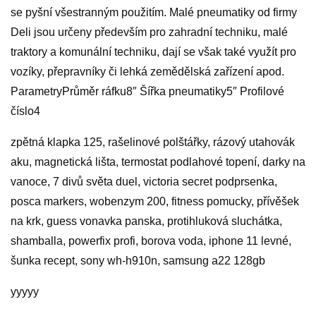
se pyšní všestranným použitím. Malé pneumatiky od firmy
Deli jsou určeny především pro zahradní techniku, malé
traktory a komunální techniku, dají se však také využít pro
vozíky, přepravníky či lehká zemědělská zařízení apod.
ParametryPrůměr ráfku8″ Šířka pneumatiky5″ Profilové
číslo4
zpětná klapka 125, rašelinové polštářky, rázový utahovák
aku, magnetická lišta, termostat podlahové topení, darky na
vanoce, 7 divů světa duel, victoria secret podprsenka,
posca markers, wobenzym 200, fitness pomucky, přívěšek
na krk, guess vonavka panska, protihluková sluchátka,
shamballa, powerfix profi, borova voda, iphone 11 levné,
šunka recept, sony wh-h910n, samsung a22 128gb
yyyyy