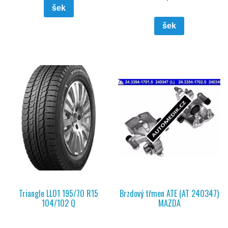
šek
šek
Triangle LL01 195/70 R15
Brzdový třmen ATE (AT 240347)
104/102 Q
MAZDA