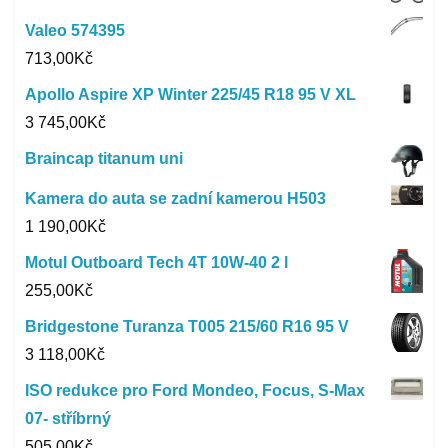
Valeo 574395
713,00
Kč
Apollo Aspire XP Winter 225/45 R18 95 V XL
3 745,00
Kč
Braincap titanum uni
Kamera do auta se zadní kamerou H503
1 190,00
Kč
Motul Outboard Tech 4T 10W-40 2 l
255,00
Kč
Bridgestone Turanza T005 215/60 R16 95 V
3 118,00
Kč
ISO redukce pro Ford Mondeo, Focus, S-Max
07- stříbrný
505,00
Kč