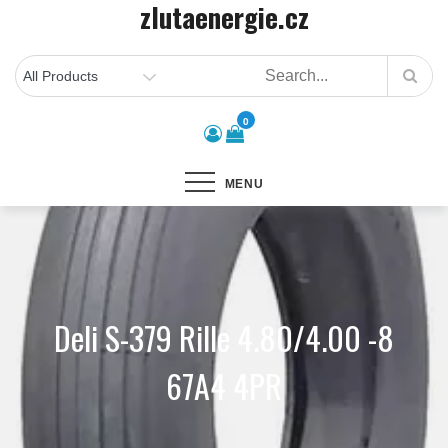
zlutaenergie.cz
Skip
to
content
0
MENU
Deli S-379 Rille 4.80/4.00 -8
67A4 4PR