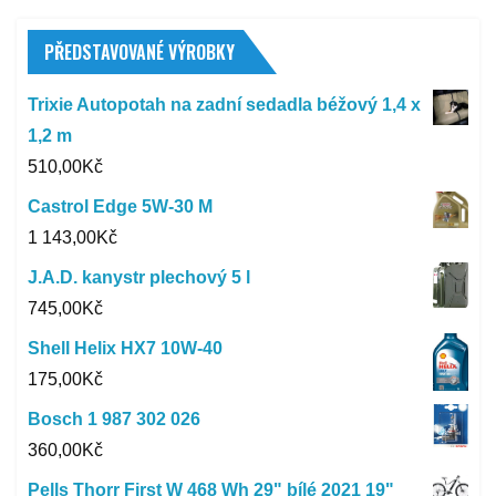
PŘEDSTAVOVANÉ VÝROBKY
Trixie Autopotah na zadní sedadla béžový 1,4 x
1,2 m
510,00
Kč
Castrol Edge 5W-30 M
1 143,00
Kč
J.A.D. kanystr plechový 5 l
745,00
Kč
Shell Helix HX7 10W-40
175,00
Kč
Bosch 1 987 302 026
360,00
Kč
Pells Thorr First W 468 Wh 29" bílé 2021 19"