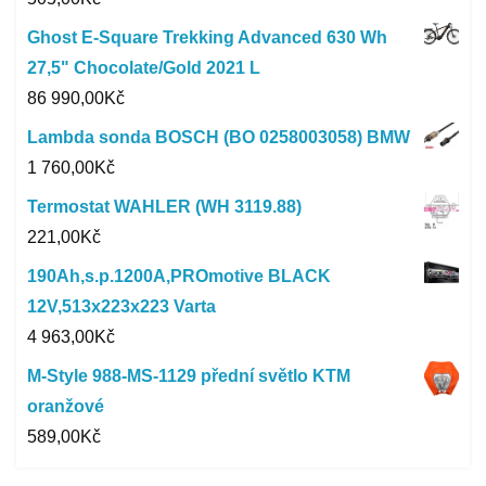
Ghost E-Square Trekking Advanced 630 Wh
27,5" Chocolate/Gold 2021 L
86 990,00
Kč
Lambda sonda BOSCH (BO 0258003058) BMW
1 760,00
Kč
Termostat WAHLER (WH 3119.88)
221,00
Kč
190Ah,s.p.1200A,PROmotive BLACK
12V,513x223x223 Varta
4 963,00
Kč
M-Style 988-MS-1129 přední světlo KTM
oranžové
589,00
Kč