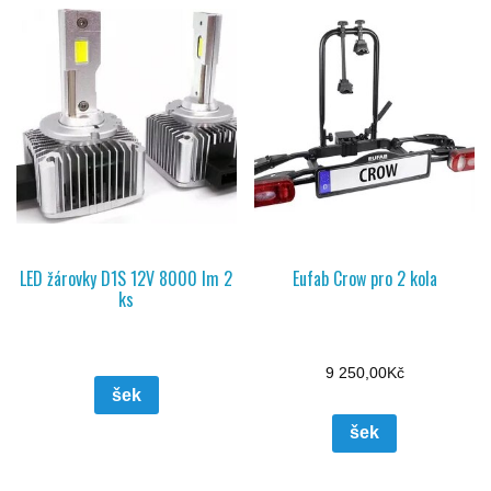
LED žárovky D1S 12V 8000 lm 2
Eufab Crow pro 2 kola
ks
9 250,00
Kč
šek
šek