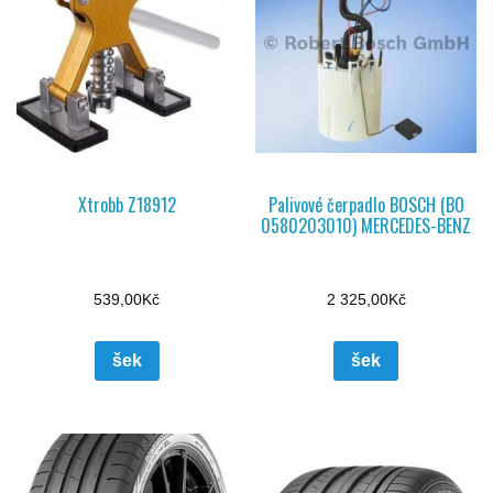
Xtrobb Z18912
Palivové čerpadlo BOSCH (BO
0580203010) MERCEDES-BENZ
539,00
Kč
2 325,00
Kč
šek
šek