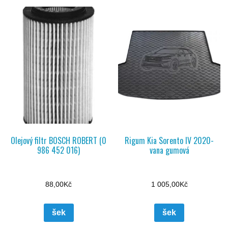
Olejový filtr BOSCH ROBERT (0
Rigum Kia Sorento IV 2020-
986 452 016)
vana gumová
88,00
Kč
1 005,00
Kč
šek
šek