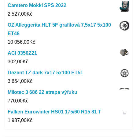
Caretero Mokki SPS 2022
2 527,00
Kč
OZ Alleggerita HLT 5F grafitová 7,5x17 5x100
ET48
10 056,00
Kč
ACI 0350Z21
302,00
Kč
Dezent TZ dark 7x17 5x100 ET51
3 654,00
Kč
Milotec 3 686 22 atrapa výfuku
770,00
Kč
Falken Eurowinter HS01 175/60 R15 81 T
1 987,00
Kč