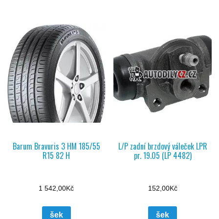
Barum Bravuris 3 HM 185/55
L/P zadní brzdový váleček LPR
R15 82 H
pr. 19.05 (LP 4482)
1 542,00
Kč
152,00
Kč
šek
šek