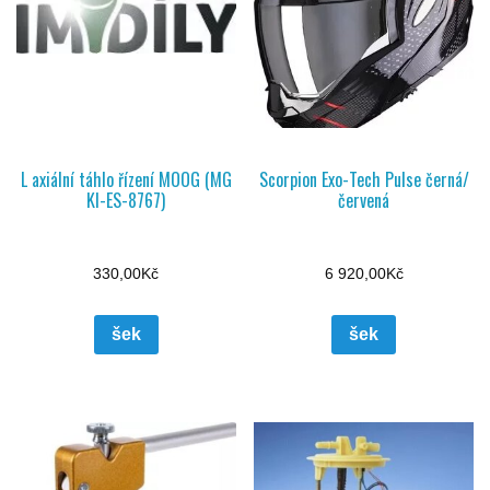
L axiální táhlo řízení MOOG (MG
Scorpion Exo-Tech Pulse černá/
KI-ES-8767)
červená
330,00
Kč
6 920,00
Kč
šek
šek