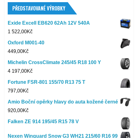
PŘEDSTAVOVANÉ VÝROBKY
Exide Excell EB620 62Ah 12V 540A
1 522,00
Kč
Oxford M001-40
449,00
Kč
Michelin CrossClimate 245/45 R18 100 Y
4 197,00
Kč
Fortune FSR-801 155/70 R13 75 T
797,00
Kč
Amio Boční opěrky hlavy do auta kožené černé
920,00
Kč
Falken ZE 914 195/45 R15 78 V
Nexen Winguard Snow G3 WH21 215/60 R16 99