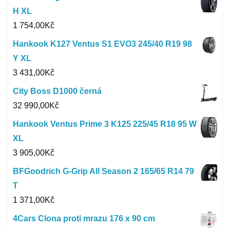
H XL
1 754,00
Kč
Hankook K127 Ventus S1 EVO3 245/40 R19 98
Y XL
3 431,00
Kč
City Boss D1000 černá
32 990,00
Kč
Hankook Ventus Prime 3 K125 225/45 R18 95 W
XL
3 905,00
Kč
BFGoodrich G-Grip All Season 2 165/65 R14 79
T
1 371,00
Kč
4Cars Clona proti mrazu 176 x 90 cm