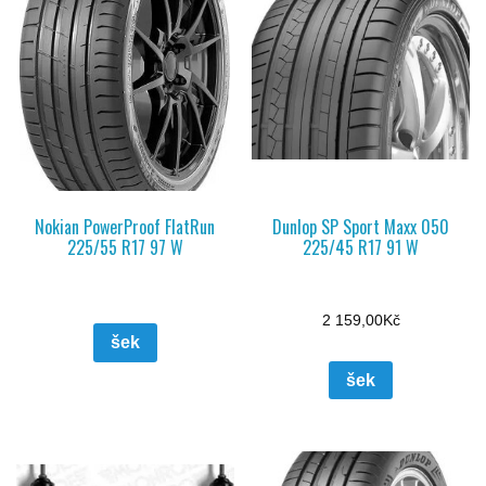
Nokian PowerProof FlatRun
Dunlop SP Sport Maxx 050
225/55 R17 97 W
225/45 R17 91 W
2 159,00
Kč
šek
šek