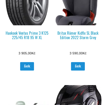
Hankook Ventus Prime 3 K125
Britax Römer Kidfix SL Black
225/45 R18 95 W XL
Edition 2022 Storm Grey
3 905,00
Kč
3 590,00
Kč
šek
šek