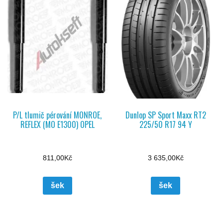
P/L tlumič pérování MONROE,
Dunlop SP Sport Maxx RT2
REFLEX (MO E1300) OPEL
225/50 R17 94 Y
811,00
Kč
3 635,00
Kč
šek
šek