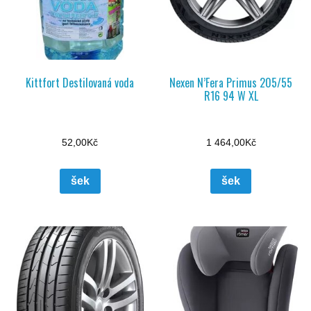
Kittfort Destilovaná voda
Nexen N’Fera Primus 205/55
R16 94 W XL
52,00
Kč
1 464,00
Kč
šek
šek