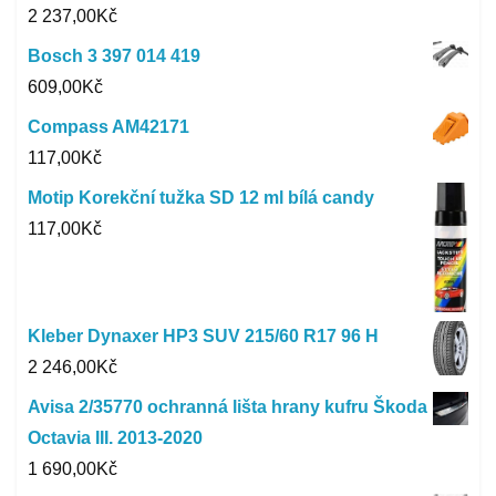
2 237,00
Kč
Bosch 3 397 014 419
609,00
Kč
Compass AM42171
117,00
Kč
Motip Korekční tužka SD 12 ml bílá candy
117,00
Kč
Kleber Dynaxer HP3 SUV 215/60 R17 96 H
2 246,00
Kč
Avisa 2/35770 ochranná lišta hrany kufru Škoda
Octavia III. 2013-2020
1 690,00
Kč