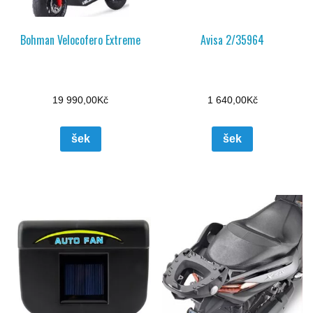
Bohman Velocofero Extreme
Avisa 2/35964
19 990,00
Kč
1 640,00
Kč
šek
šek