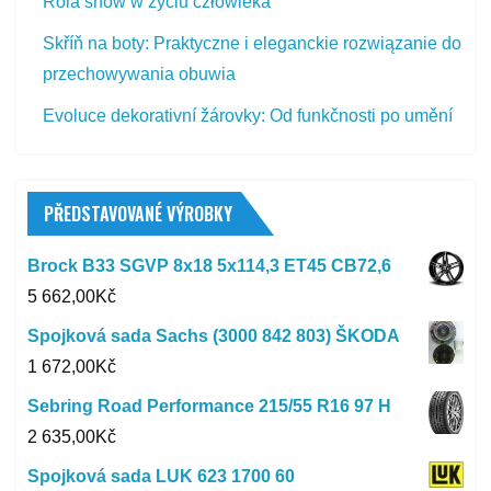
Rola snów w życiu człowieka
Skříň na boty: Praktyczne i eleganckie rozwiązanie do
przechowywania obuwia
Evoluce dekorativní žárovky: Od funkčnosti po umění
PŘEDSTAVOVANÉ VÝROBKY
Brock B33 SGVP 8x18 5x114,3 ET45 CB72,6
5 662,00
Kč
Spojková sada Sachs (3000 842 803) ŠKODA
1 672,00
Kč
Sebring Road Performance 215/55 R16 97 H
2 635,00
Kč
Spojková sada LUK 623 1700 60