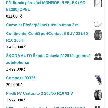
P/L tlumič pérování MONROE, REFLEX (MO
E1300) OPEL
811,00
Kč
Carpoint Přečerpávací ruční pumpa 2 m
Continental ContiSportContact 5 SUV 225/60
R18 100 H
3 435,00
Kč
ŠKODA AUTO Škoda Octavia IV 2019- gumové
autokoberce
1 499,00
Kč
Compass 09336
299,00
Kč
Pirelli P7 Cinturato 2 205/55 R16 91 V
1 992,00
Kč