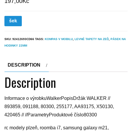
197,00
Kč
šek
SKU:
92412693CD66
TAGS:
KOMPAS V MOBILU
,
LEVNÉ TAPETY NA ZEĎ
,
PÁSEK NA
HODINKY 22MM
DESCRIPTION
Description
Informace o výrobkuWalkerPopisDržák WALKER //
893859, 091188, 80300, 255177, AA93175, X50130,
420465 // //ParametryProduktové číslo80300
rc modely plzeň, roomba i7, samsung galaxy m21,