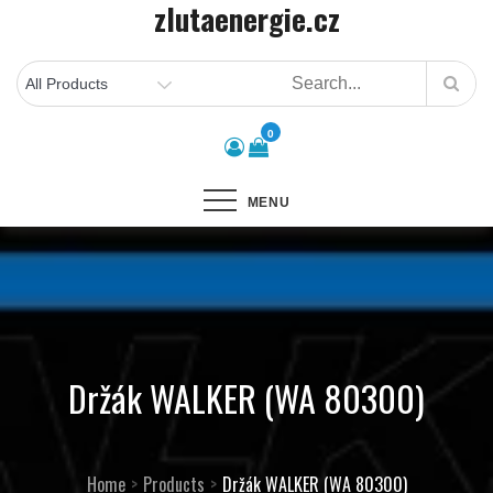
zlutaenergie.cz
Skip
to
content
0
MENU
Držák WALKER (WA 80300)
Home
Products
Držák WALKER (WA 80300)