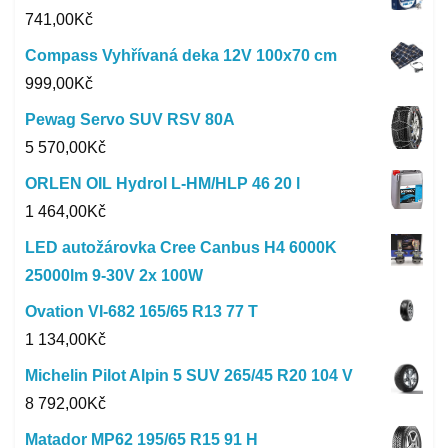
741,00
Kč
Compass Vyhřívaná deka 12V 100x70 cm
999,00
Kč
Pewag Servo SUV RSV 80A
5 570,00
Kč
ORLEN OIL Hydrol L-HM/HLP 46 20 l
1 464,00
Kč
LED autožárovka Cree Canbus H4 6000K
25000lm 9-30V 2x 100W
Ovation VI-682 165/65 R13 77 T
1 134,00
Kč
Michelin Pilot Alpin 5 SUV 265/45 R20 104 V
8 792,00
Kč
Matador MP62 195/65 R15 91 H