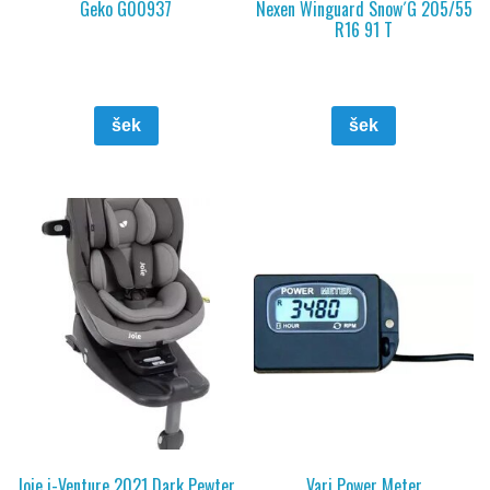
Geko G00937
Nexen Winguard Snow´G 205/55
R16 91 T
šek
šek
Joie i-Venture 2021 Dark Pewter
Vari Power Meter