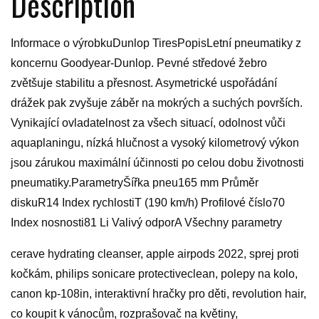
Description
Informace o výrobkuDunlop TiresPopisLetní pneumatiky z
koncernu Goodyear-Dunlop. Pevné středové žebro
zvětšuje stabilitu a přesnost. Asymetrické uspořádání
drážek pak zvyšuje záběr na mokrých a suchých površích.
Vynikající ovladatelnost za všech situací, odolnost vůči
aquaplaningu, nízká hlučnost a vysoký kilometrový výkon
jsou zárukou maximální účinnosti po celou dobu životnosti
pneumatiky.ParametryŠířka pneu165 mm Průměr
diskuR14 Index rychlostiT (190 km/h) Profilové číslo70
Index nosnosti81 Li Valivý odporA Všechny parametry
cerave hydrating cleanser, apple airpods 2022, sprej proti
kočkám, philips sonicare protectiveclean, polepy na kolo,
canon kp-108in, interaktivní hračky pro děti, revolution hair,
co koupit k vánocům, rozprašovač na květiny,