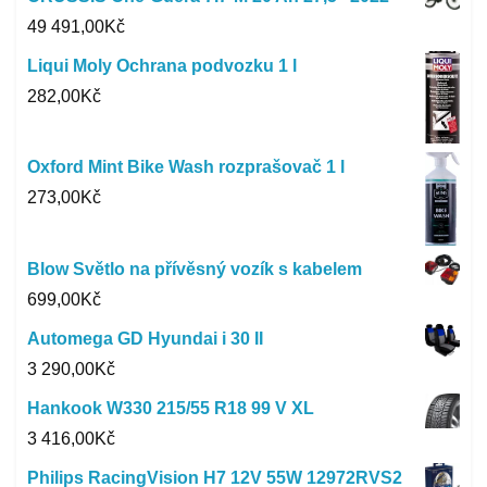
49 491,00
Kč
Liqui Moly Ochrana podvozku 1 l
282,00
Kč
Oxford Mint Bike Wash rozprašovač 1 l
273,00
Kč
Blow Světlo na přívěsný vozík s kabelem
699,00
Kč
Automega GD Hyundai i 30 II
3 290,00
Kč
Hankook W330 215/55 R18 99 V XL
3 416,00
Kč
Philips RacingVision H7 12V 55W 12972RVS2