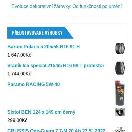
Evoluce dekorativní žárovky: Od funkčnosti po umění
PŘEDSTAVOVANÉ VÝROBKY
Barum Polaris 5 205/55 R16 91 H
1 647,00
Kč
Vraník Ice special 215/65 R16 98 T protektor
1 744,00
Kč
Paramo RACING 5W-40
Sixtol BEN 124 x 149 cm černý
299,00
Kč
CRUSSIS One-Guera 7.7-M 20 Ah 27,5" 2022