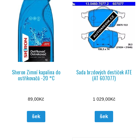
Sheron Zimní kapalina do
Sada brzdových destiček ATE
ostřikovačů -20 °C
(AT 607077)
89,00
Kč
1 029,00
Kč
šek
šek