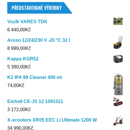
PŘEDSTAVOVANÉ VÝROBKY
Vozík VARES TDK
6 440,00
Kč
Aroso 12/24/230 V -20 °C 32 l
8 999,00
Kč
Kappa KGR52
5 390,00
Kč
K2 IPA 99 Cleaner 400 ml
74,00
Kč
Einhell CE-JS 12 1091521
3 172,00
Kč
X-scooters XR05 EEC Li Ultimate 1200 W
34 990,00
Kč