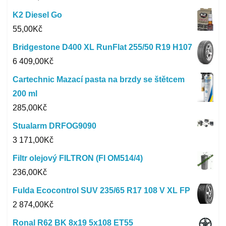
K2 Diesel Go
55,00
Kč
Bridgestone D400 XL RunFlat 255/50 R19 H107
6 409,00
Kč
Cartechnic Mazací pasta na brzdy se štětcem
200 ml
285,00
Kč
Stualarm DRFOG9090
3 171,00
Kč
Filtr olejový FILTRON (FI OM514/4)
236,00
Kč
Fulda Ecocontrol SUV 235/65 R17 108 V XL FP
2 874,00
Kč
Ronal R62 BK 8x19 5x108 ET55