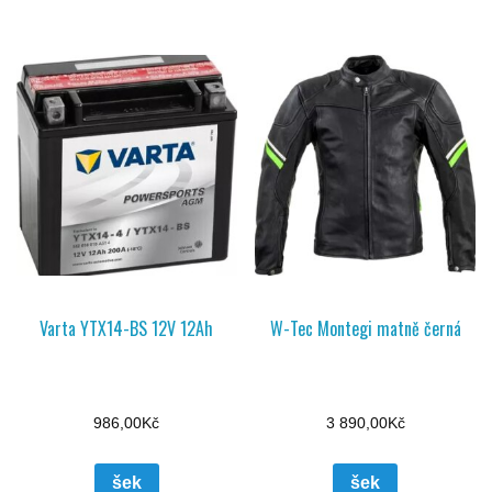
Varta YTX14-BS 12V 12Ah
W-Tec Montegi matně černá
986,00
Kč
3 890,00
Kč
šek
šek