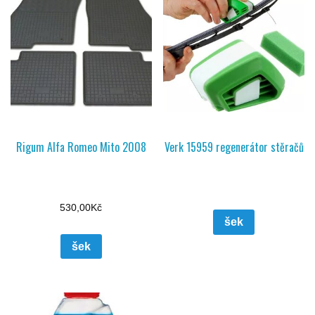
Rigum Alfa Romeo Mito 2008
Verk 15959 regenerátor stěračů
530,00
Kč
šek
šek