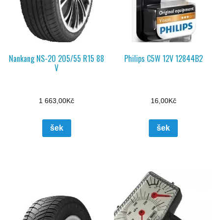
Nankang NS-20 205/55 R15 88
Philips C5W 12V 12844B2
V
1 663,00
Kč
16,00
Kč
šek
šek