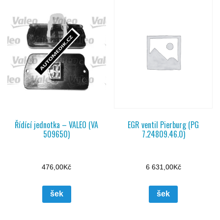
Řídící jednotka – VALEO (VA
EGR ventil Pierburg (PG
509650)
7.24809.46.0)
476,00
Kč
6 631,00
Kč
šek
šek