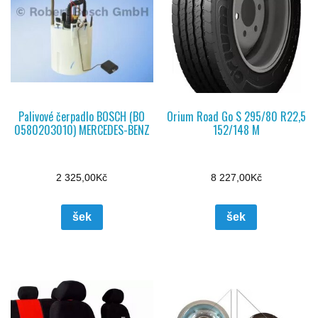
Palivové čerpadlo BOSCH (BO
Orium Road Go S 295/80 R22,5
0580203010) MERCEDES-BENZ
152/148 M
2 325,00
Kč
8 227,00
Kč
šek
šek