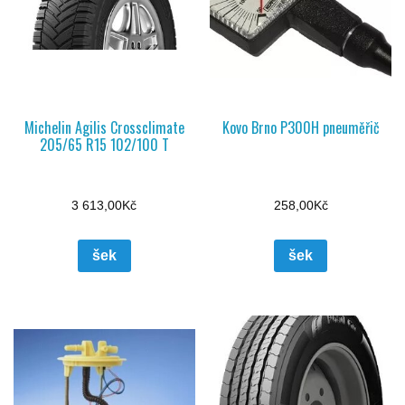
Michelin Agilis Crossclimate
Kovo Brno P300H pneuměřič
205/65 R15 102/100 T
3 613,00
Kč
258,00
Kč
šek
šek