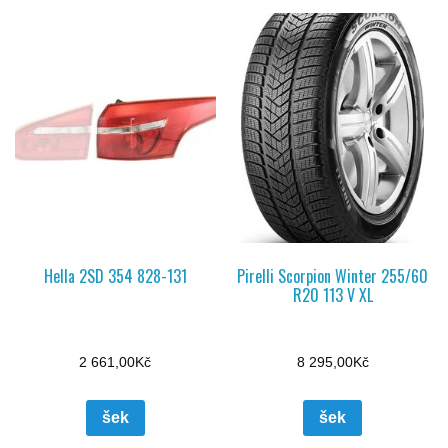
Hella 2SD 354 828-131
Pirelli Scorpion Winter 255/60
R20 113 V XL
2 661,00
Kč
8 295,00
Kč
šek
šek