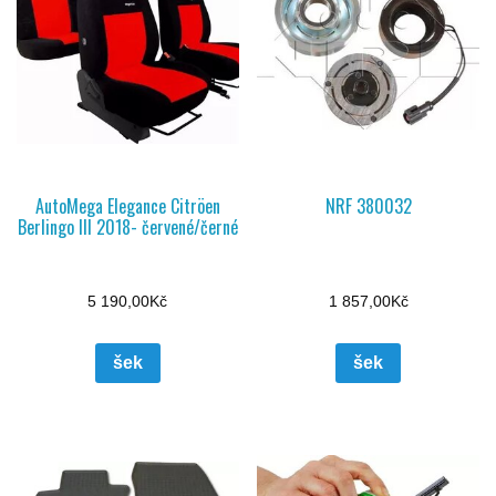
AutoMega Elegance Citröen
NRF 380032
Berlingo III 2018- červené/černé
5 190,00
Kč
1 857,00
Kč
šek
šek