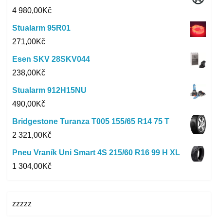
4 980,00
Kč
Stualarm 95R01
271,00
Kč
Esen SKV 28SKV044
238,00
Kč
Stualarm 912H15NU
490,00
Kč
Bridgestone Turanza T005 155/65 R14 75 T
2 321,00
Kč
Pneu Vraník Uni Smart 4S 215/60 R16 99 H XL
1 304,00
Kč
zzzzz