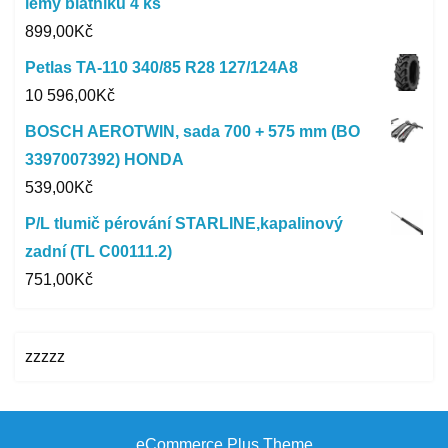
lemy blatníků 4 ks
899,00
Kč
Petlas TA-110 340/85 R28 127/124A8
10 596,00
Kč
BOSCH AEROTWIN, sada 700 + 575 mm (BO
3397007392) HONDA
539,00
Kč
P/L tlumič pérování STARLINE,kapalinový
zadní (TL C00111.2)
751,00
Kč
zzzzz
eCommerce Plus Theme