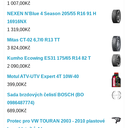
1 007,00
Kč
NEXEN N'Blue 4 Season 205/55 R16 91 H
16916NX
1 319,00
Kč
Mitas CT-02 6,7/0 R13 TT
3 824,00
Kč
Kumho Ecowing ES31 175/65 R14 82 T
2 090,00
Kč
Motul ATV-UTV Expert 4T 10W-40
399,00
Kč
Sada brzdových čelistí BOSCH (BO
0986487774)
689,00
Kč
Protec pro VW TOURAN 2003 - 2010 plastové