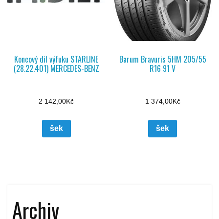
Koncový díl výfuku STARLINE
Barum Bravuris 5HM 205/55
(28.22.401) MERCEDES-BENZ
R16 91 V
2 142,00
Kč
1 374,00
Kč
šek
šek
Archiv