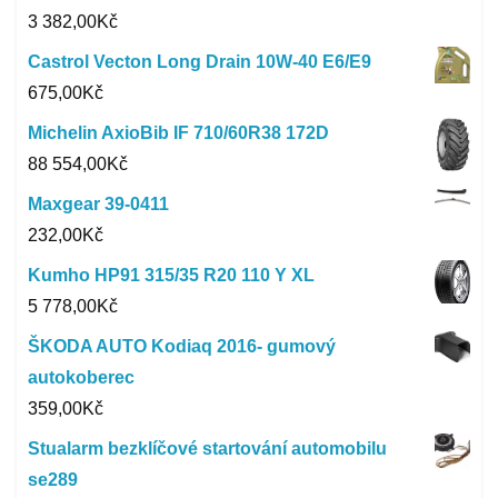
3 382,00
Kč
Castrol Vecton Long Drain 10W-40 E6/E9
675,00
Kč
Michelin AxioBib IF 710/60R38 172D
88 554,00
Kč
Maxgear 39-0411
232,00
Kč
Kumho HP91 315/35 R20 110 Y XL
5 778,00
Kč
ŠKODA AUTO Kodiaq 2016- gumový
autokoberec
359,00
Kč
Stualarm bezklíčové startování automobilu
se289