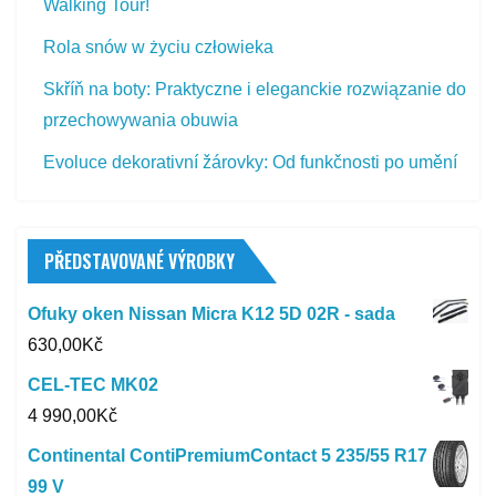
Walking Tour!
Rola snów w życiu człowieka
Skříň na boty: Praktyczne i eleganckie rozwiązanie do
przechowywania obuwia
Evoluce dekorativní žárovky: Od funkčnosti po umění
PŘEDSTAVOVANÉ VÝROBKY
Ofuky oken Nissan Micra K12 5D 02R - sada
630,00
Kč
CEL-TEC MK02
4 990,00
Kč
Continental ContiPremiumContact 5 235/55 R17
99 V