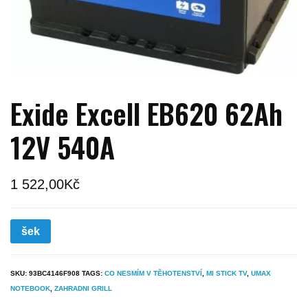
Exide Excell EB620 62Ah
12V 540A
1 522,00
Kč
šek
SKU:
93BC4146F908
TAGS:
CO NESMÍM V TĚHOTENSTVÍ
,
MI STICK TV
,
UMAX
NOTEBOOK
,
ZAHRADNI GRILL