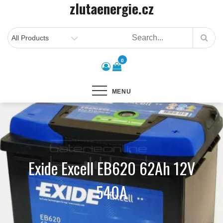
zlutaenergie.cz
Skip
to
content
0
MENU
Exide Excell EB620 62Ah 12V
540A