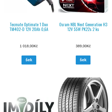
Tecmate Optimate 1 Duo
Osram NBL Next Generation H3
TM402-D 12V 20Ah 0,6A
12V 55W PK22s 2 ks
1 018,00
Kč
389,00
Kč
šek
šek