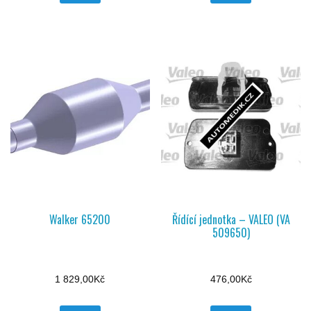
Walker 65200
Řídící jednotka – VALEO (VA
509650)
1 829,00
Kč
476,00
Kč