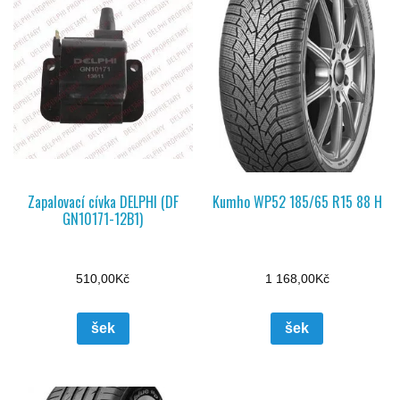
Zapalovací cívka DELPHI (DF
Kumho WP52 185/65 R15 88 H
GN10171-12B1)
510,00
Kč
1 168,00
Kč
šek
šek