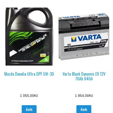
Mazda Dexelia Ultra DPF 5W-30
Varta Black Dynamic E9 12V
70Ah 640A
1 055,00
Kč
1 854,00
Kč
šek
šek