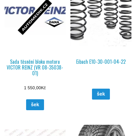
Sada těsnění bloku motoru
Eibach E10-30-001-04-22
VICTOR REINZ (VR 08-35038-
01)
1 550,00
Kč
šek
šek