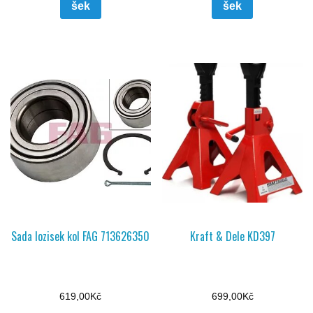
šek
šek
Sada lozisek kol FAG 713626350
Kraft & Dele KD397
619,00
Kč
699,00
Kč