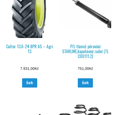
Cultor 13.6-24 8PR AS – Agri
P/L tlumič pérování
13
STARLINE,kapalinový zadní (TL
C00111.2)
7 831,00
Kč
751,00
Kč
šek
šek