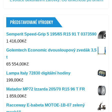
PŘEDSTAVOVANÉ VÝROBKY
Semperit Speed-Grip 5 195/65 R15 91 T 0373590
1 416,00
Kč
Golemtech Economic dvousloupový zvedák 3,5
t
65 554,00
Kč
Lampa Italy 72830 digitální hodiny
199,00
Kč
Matador MP72 Izzarda 205/70 R15 96 T FR
1 859,00
Kč
Racceway E-babeta MOTOE-1B-07 zelený