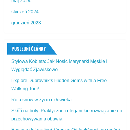
maj 2024
styczeń 2024
grudzień 2023
POSLEDNÍ ČLÁNKY
Stylowa Kobieta: Jak Nosic Marynarki Męskie i
Wyglądać Zjawiskowo
Explore Dubrovnik’s Hidden Gems with a Free
Walking Tour!
Rola snów w życiu człowieka
Skříň na boty: Praktyczne i eleganckie rozwiązanie do
przechowywania obuwia
Evoluce dekorativní žárovky: Od funkčnosti po umění