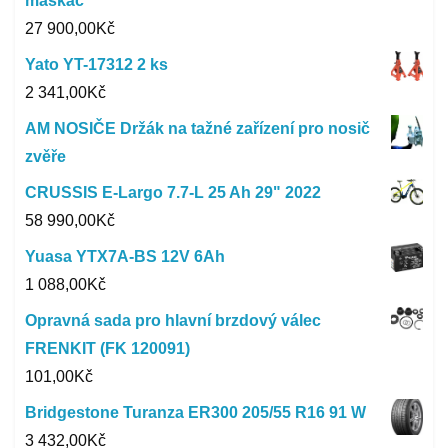
maskáč
27 900,00
Kč
Yato YT-17312 2 ks
2 341,00
Kč
AM NOSIČE Držák na tažné zařízení pro nosič
zvěře
CRUSSIS E-Largo 7.7-L 25 Ah 29" 2022
58 990,00
Kč
Yuasa YTX7A-BS 12V 6Ah
1 088,00
Kč
Opravná sada pro hlavní brzdový válec
FRENKIT (FK 120091)
101,00
Kč
Bridgestone Turanza ER300 205/55 R16 91 W
3 432,00
Kč