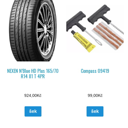
NEXEN N’Blue HD Plus 165/70
Compass 09419
R14 81 T 4PR
924,00
Kč
99,00
Kč
šek
šek