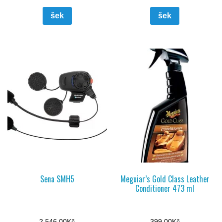
šek
šek
Sena SMH5
Meguiar’s Gold Class Leather
Conditioner 473 ml
2 546,00
Kč
399,00
Kč