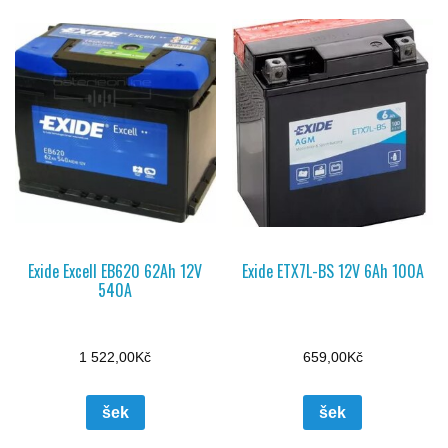
Exide Excell EB620 62Ah 12V
Exide ETX7L-BS 12V 6Ah 100A
540A
1 522,00
Kč
659,00
Kč
šek
šek