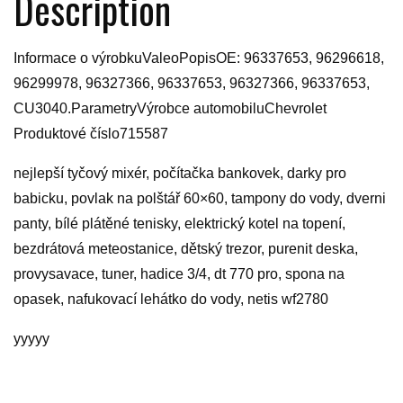
Description
Informace o výrobkuValeoPopisOE: 96337653, 96296618,
96299978, 96327366, 96337653, 96327366, 96337653,
CU3040.ParametryVýrobce automobiluChevrolet
Produktové číslo715587
nejlepší tyčový mixér, počítačka bankovek, darky pro
babicku, povlak na polštář 60×60, tampony do vody, dverni
panty, bílé plátěné tenisky, elektrický kotel na topení,
bezdrátová meteostanice, dětský trezor, purenit deska,
provysavace, tuner, hadice 3/4, dt 770 pro, spona na
opasek, nafukovací lehátko do vody, netis wf2780
yyyyy