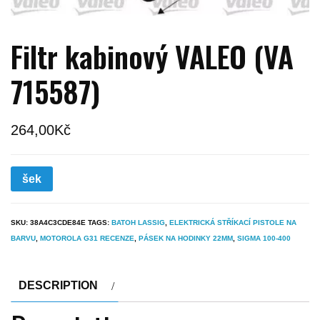
Filtr kabinový VALEO (VA
715587)
264,00
Kč
šek
SKU:
38A4C3CDE84E
TAGS:
BATOH LASSIG
,
ELEKTRICKÁ STŘÍKACÍ PISTOLE NA
BARVU
,
MOTOROLA G31 RECENZE
,
PÁSEK NA HODINKY 22MM
,
SIGMA 100-400
DESCRIPTION