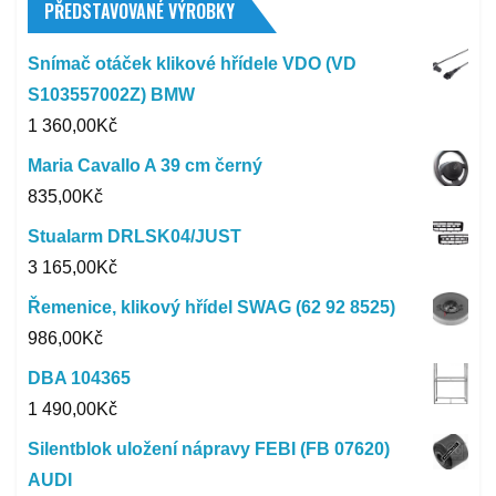
PŘEDSTAVOVANÉ VÝROBKY
Snímač otáček klikové hřídele VDO (VD
S103557002Z) BMW
1 360,00
Kč
Maria Cavallo A 39 cm černý
835,00
Kč
Stualarm DRLSK04/JUST
3 165,00
Kč
Řemenice, klikový hřídel SWAG (62 92 8525)
986,00
Kč
DBA 104365
1 490,00
Kč
Silentblok uložení nápravy FEBI (FB 07620)
AUDI