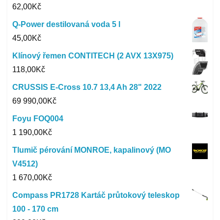
62,00
Kč
Q-Power destilovaná voda 5 l
45,00
Kč
Klínový řemen CONTITECH (2 AVX 13X975)
118,00
Kč
CRUSSIS E-Cross 10.7 13,4 Ah 28" 2022
69 990,00
Kč
Foyu FOQ004
1 190,00
Kč
Tlumič pérování MONROE, kapalinový (MO
V4512)
1 670,00
Kč
Compass PR1728 Kartáč průtokový teleskop
100 - 170 cm