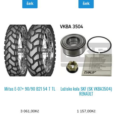
šek
šek
Mitas E-07+ 90/90 B21 54 T TL
Ložisko kola SKF (SK VKBA3504)
RENAULT
3 061,00
Kč
1 157,00
Kč