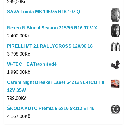
299,00
Kč
SAVA Trenta MS 195/75 R16 107 Q
Nexen N'Blue 4 Season 215/55 R16 97 V XL
2 400,00
Kč
PIRELLI MT 21 RALLYCROSS 120/90 18
3 798,00
Kč
W-TEC HEATston šedé
1 990,00
Kč
Osram Night Breaker Laser 64212NL-HCB H8
12V 35W
799,00
Kč
ŠKODA AUTO Premia 6,5x16 5x112 ET46
4 167,00
Kč