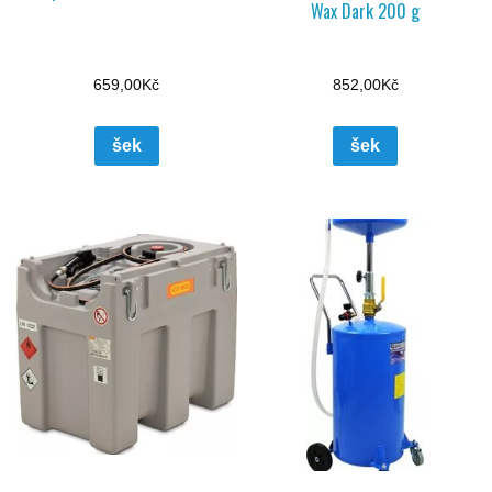
Wax Dark 200 g
659,00
Kč
852,00
Kč
šek
šek