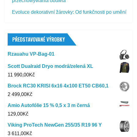
przechowywania obuwia
Evoluce dekorativní žárovky: Od funkčnosti po umění
PŘEDSTAVOVANÉ VÝROBKY
Rzauahu VP-Bag-01
Scott Dualraid Dryo modrá/zelená XL
11 990,00
Kč
Brock RC30 KRISI 6x16 4x100 ET50 CB60,1
2 499,00
Kč
Amio Autofólie 15 % 0,5 x 3 m černá
129,00
Kč
Viking ProTech NewGen 255/35 R19 96 Y
3 611,00
Kč