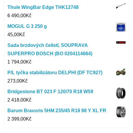
Thule WingBar Edge THK12748
6 490,00
Kč
MOGUL G 3 250 g
45,00
Kč
Sada brzdových čelistí, SOUPRAVA
SUPERPRO BOSCH (BO 0204114664)
1 794,00
Kč
P/L tyčka stabilizátoru DELPHI (DF TC927)
273,00
Kč
Bridgestone BT 023 F 120/70 R18 W59
2 418,00
Kč
Barum Bravuris 5HM 235/45 R18 98 Y XL FR
2 399,00
Kč