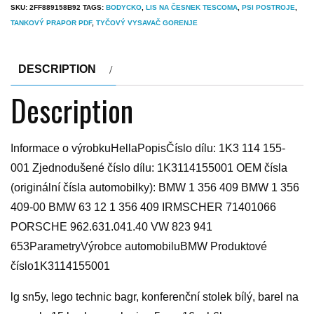
SKU:
2FF889158B92
TAGS:
BODYCKO
,
LIS NA ČESNEK TESCOMA
,
PSI POSTROJE
,
TANKOVÝ PRAPOR PDF
,
TYČOVÝ VYSAVAČ GORENJE
DESCRIPTION
Description
Informace o výrobkuHellaPopisČíslo dílu: 1K3 114 155-
001 Zjednodušené číslo dílu: 1K3114155001 OEM čísla
(originální čísla automobilky): BMW 1 356 409 BMW 1 356
409-00 BMW 63 12 1 356 409 IRMSCHER 71401066
PORSCHE 962.631.041.40 VW 823 941
653ParametryVýrobce automobiluBMW Produktové
číslo1K3114155001
lg sn5y, lego technic bagr, konferenční stolek bílý, barel na