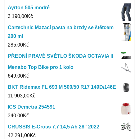
Ayrton 505 modré
3 190,00
Kč
Cartechnic Mazací pasta na brzdy se štětcem
200 ml
285,00
Kč
PŘEDNÍ PRAVÉ SVĚTLO ŠKODA OCTAVIA II
Menabo Top Bike pro 1 kolo
649,00
Kč
BKT Ridemax FL 693 M 500/50 R17 149D/146E
11 903,00
Kč
ICS Demetra 254591
340,00
Kč
CRUSSIS E-Cross 7.7 14,5 Ah 28" 2022
42 291,00
Kč