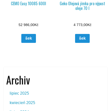
CEMO Easy 10085 600l
Geko Olejová jímka pro výpust
oleje 70 l
52 986,00
Kč
4 773,00
Kč
šek
šek
Archiv
lipiec 2025
kwiecień 2025