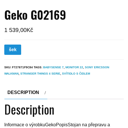
Geko G02169
1 539,00
Kč
šek
SKU:
F727871F9C84
TAGS:
BABYSENSE 7
,
MONITOR 22
,
SONY ERICSSON
WALKMAN
,
STRANGER THINGS 4 SERIE
,
SVÍTIDLO S ČIDLEM
DESCRIPTION
Description
Informace o výrobkuGekoPopisStojan na přepravu a