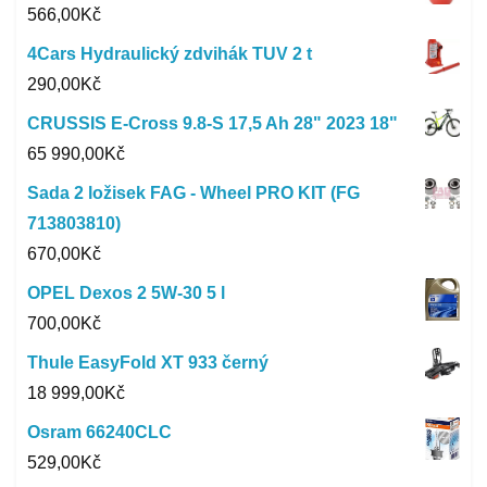
566,00
Kč
4Cars Hydraulický zdvihák TUV 2 t
290,00
Kč
CRUSSIS E-Cross 9.8-S 17,5 Ah 28" 2023 18"
65 990,00
Kč
Sada 2 ložisek FAG - Wheel PRO KIT (FG
713803810)
670,00
Kč
OPEL Dexos 2 5W-30 5 l
700,00
Kč
Thule EasyFold XT 933 černý
18 999,00
Kč
Osram 66240CLC
529,00
Kč