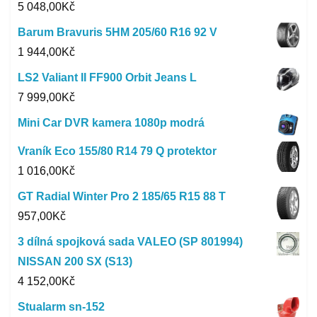
5 048,00
Kč
Barum Bravuris 5HM 205/60 R16 92 V
1 944,00
Kč
LS2 Valiant II FF900 Orbit Jeans L
7 999,00
Kč
Mini Car DVR kamera 1080p modrá
Vraník Eco 155/80 R14 79 Q protektor
1 016,00
Kč
GT Radial Winter Pro 2 185/65 R15 88 T
957,00
Kč
3 dílná spojková sada VALEO (SP 801994)
NISSAN 200 SX (S13)
4 152,00
Kč
Stualarm sn-152