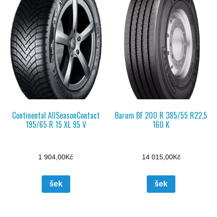
Continental AllSeasonContact
Barum BF 200 R 385/55 R22,5
195/65 R 15 XL 95 V
160 K
1 904,00
Kč
14 015,00
Kč
šek
šek