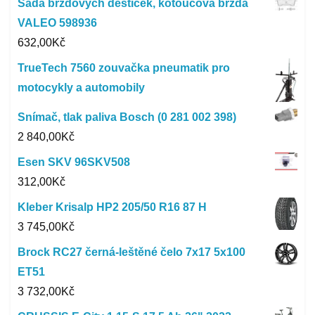
Sada brzdových destiček, kotoučová brzda
VALEO 598936
632,00
Kč
TrueTech 7560 zouvačka pneumatik pro
motocykly a automobily
Snímač, tlak paliva Bosch (0 281 002 398)
2 840,00
Kč
Esen SKV 96SKV508
312,00
Kč
Kleber Krisalp HP2 205/50 R16 87 H
3 745,00
Kč
Brock RC27 černá-leštěné čelo 7x17 5x100
ET51
3 732,00
Kč