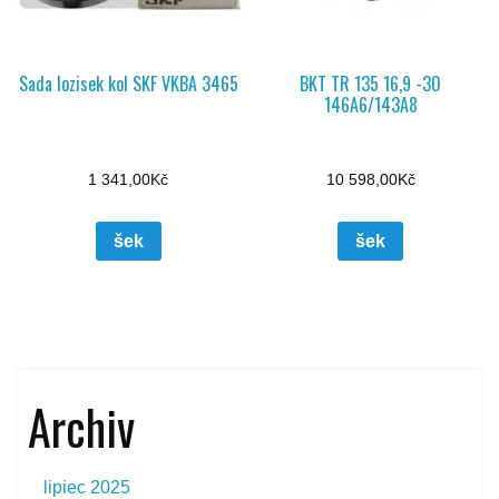
Sada lozisek kol SKF VKBA 3465
BKT TR 135 16,9 -30
146A6/143A8
1 341,00
Kč
10 598,00
Kč
šek
šek
Archiv
lipiec 2025