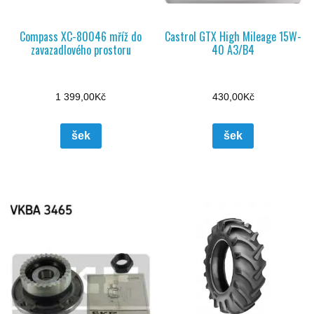
Compass XC-80046 mříž do
Castrol GTX High Mileage 15W-
zavazadlového prostoru
40 A3/B4
1 399,00
Kč
430,00
Kč
šek
šek