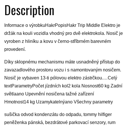
Description
Informace o výrobkuHakrPopisHakr Trip Middle Elektro je
držák na kouli vozidla vhodný pro dvě elektrokola. Nosič je
vyroben z hliníku a kovu v černo-stříbrném barevném
provedení.
Díky sklopnému mechanismu máte usnadněný přístup do
zavazadlového prostoru vozu i s namontovaným nosičem.
Nosič je vybaven 13-ti pólovou elektro zástrčkou.…Celý
textParametryPočet jízdních kol2 kola Nosnost60 kg Zadní
světlaano Upevnění nosičena tažné zařízení
Hmotnost14 kg Uzamykatelnýano Všechny parametry
sušička odvod kondenzátu do odpadu, tommy hilfiger
peněženka pánská, bezdrátové parkovací senzory, rum