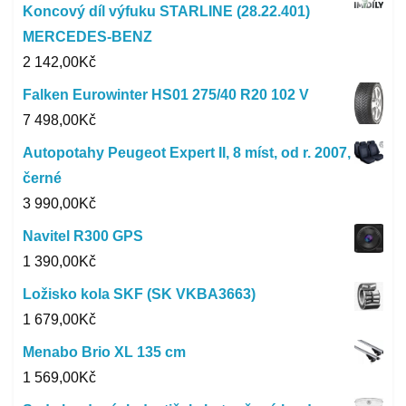
Koncový díl výfuku STARLINE (28.22.401)
MERCEDES-BENZ
2 142,00
Kč
Falken Eurowinter HS01 275/40 R20 102 V
7 498,00
Kč
Autopotahy Peugeot Expert II, 8 míst, od r. 2007,
černé
3 990,00
Kč
Navitel R300 GPS
1 390,00
Kč
Ložisko kola SKF (SK VKBA3663)
1 679,00
Kč
Menabo Brio XL 135 cm
1 569,00
Kč