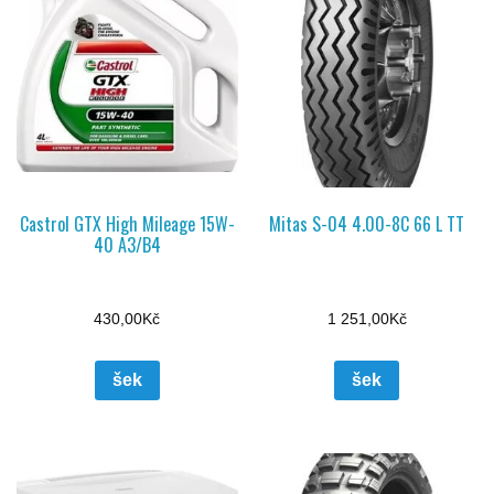
Castrol GTX High Mileage 15W-
Mitas S-04 4.00-8C 66 L TT
40 A3/B4
430,00
Kč
1 251,00
Kč
šek
šek