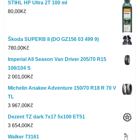
STIHL HP Ultra 2T 100 ml
80,00
Kč
Škoda SUPERB II (DO GZ156 03 499 9)
780,00
Kč
Imperial All Season Van Driver 205/70 R15
106/104 S
2 001,00
Kč
Michelin Anakee Adventure 150/70 R18 R 70 V
TL
3 967,00
Kč
Dezent TZ dark 7x17 5x100 ET51
3 654,00
Kč
Walker 73161