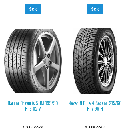
šek
šek
Barum Bravuris 5HM 195/50
Nexen N’Blue 4 Season 215/60
R15 82 V
R17 96 H
1 284,00
Kč
3 388,00
Kč