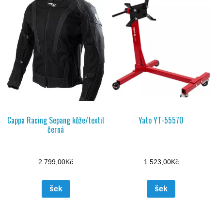
Cappa Racing Sepang kůže/textil
Yato YT-55570
černá
2 799,00
Kč
1 523,00
Kč
šek
šek