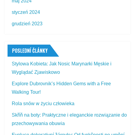
maj 2024
styczeń 2024
grudzień 2023
POSLEDNÍ ČLÁNKY
Stylowa Kobieta: Jak Nosic Marynarki Męskie i
Wyglądać Zjawiskowo
Explore Dubrovnik’s Hidden Gems with a Free
Walking Tour!
Rola snów w życiu człowieka
Skříň na boty: Praktyczne i eleganckie rozwiązanie do
przechowywania obuwia
Evoluce dekorativní žárovky: Od funkčnosti po umění