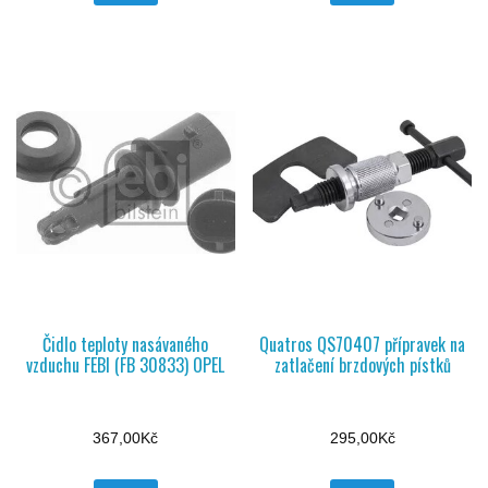
Čidlo teploty nasávaného
Quatros QS70407 přípravek na
vzduchu FEBI (FB 30833) OPEL
zatlačení brzdových pístků
367,00
Kč
295,00
Kč