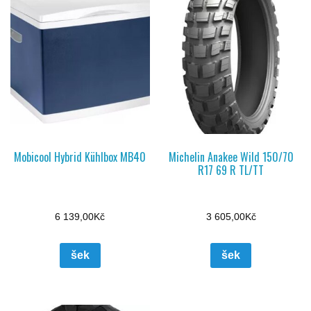
Mobicool Hybrid Kühlbox MB40
Michelin Anakee Wild 150/70
R17 69 R TL/TT
6 139,00
Kč
3 605,00
Kč
šek
šek