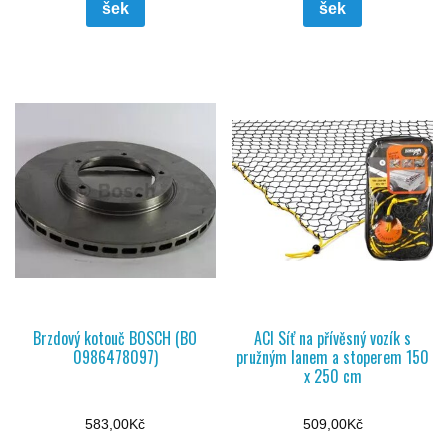
šek
šek
Brzdový kotouč BOSCH (BO
ACI Síť na přívěsný vozík s
0986478097)
pružným lanem a stoperem 150
x 250 cm
583,00
Kč
509,00
Kč