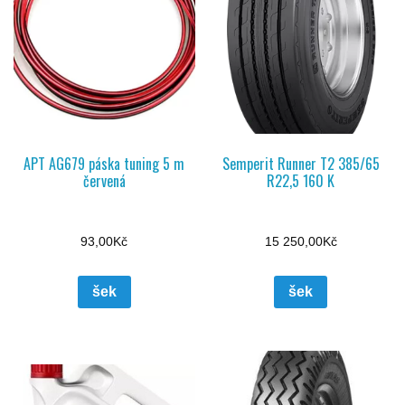
APT AG679 páska tuning 5 m
Semperit Runner T2 385/65
červená
R22,5 160 K
93,00
Kč
15 250,00
Kč
šek
šek