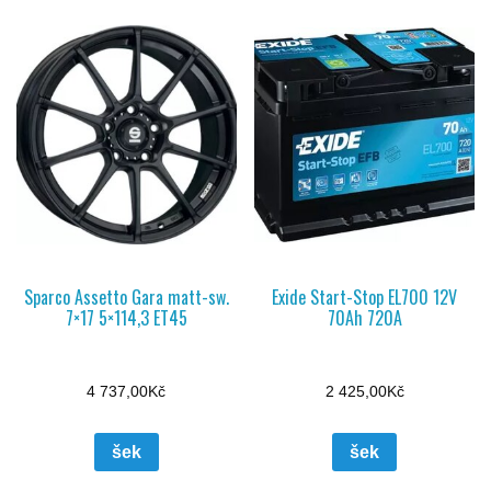
Sparco Assetto Gara matt-sw.
Exide Start-Stop EL700 12V
7×17 5×114,3 ET45
70Ah 720A
4 737,00
Kč
2 425,00
Kč
šek
šek