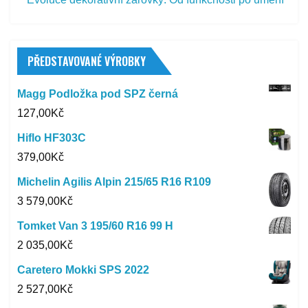
PŘEDSTAVOVANÉ VÝROBKY
Magg Podložka pod SPZ černá
127,00
Kč
Hiflo HF303C
379,00
Kč
Michelin Agilis Alpin 215/65 R16 R109
3 579,00
Kč
Tomket Van 3 195/60 R16 99 H
2 035,00
Kč
Caretero Mokki SPS 2022
2 527,00
Kč