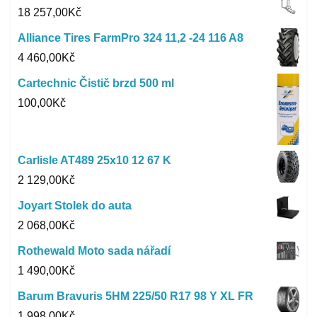
18 257,00
Kč
Alliance Tires FarmPro 324 11,2 -24 116 A8
4 460,00
Kč
Cartechnic Čistič brzd 500 ml
100,00
Kč
Carlisle AT489 25x10 12 67 K
2 129,00
Kč
Joyart Stolek do auta
2 068,00
Kč
Rothewald Moto sada nářadí
1 490,00
Kč
Barum Bravuris 5HM 225/50 R17 98 Y XL FR
1 998,00
Kč