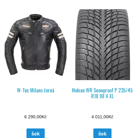
W-Tec Milano černá
Nokian WR Snowproof P 235/45
R18 98 V XL
6 290,00
Kč
4 011,00
Kč
šek
šek