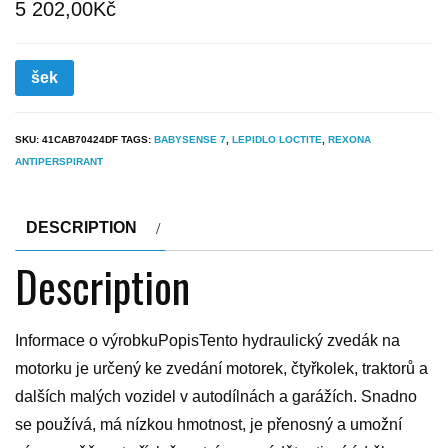
5 202,00
Kč
šek
SKU:
41CAB70424DF
TAGS:
BABYSENSE 7
,
LEPIDLO LOCTITE
,
REXONA
ANTIPERSPIRANT
DESCRIPTION
Description
Informace o výrobkuPopisTento hydraulický zvedák na
motorku je určený ke zvedání motorek, čtyřkolek, traktorů a
dalších malých vozidel v autodílnách a garážích. Snadno
se používá, má nízkou hmotnost, je přenosný a umožní