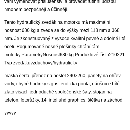
vám vyměňovat příslušenství a provádět rutinní údržbu
mnohem bezpečněji a účinněji.
Tento hydraulický zvedák na motorku má maximální
nosnost 680 kg a zvedá se do výšky mezi 118 mm a 368
mm. Je zkonstruovaný z vysoce kvalitní pevné a odolné lité
oceli. Pogumované nosné plošinky chrání rám
motorky.ParametryNosnost680 kg Produktové číslo210321
Typ zvedákuvzduchový/hydraulický
maska čerta, přehoz na postel 240×260, panely na ohřev
vody, chytré hodinky s gps, eroticka pouta, náušnice bílé
zlato visací, jednoduché společenské šaty, stojan na
telefon, fotorůžky, 14, intel uhd graphics, štětka na záchod
yyyyy