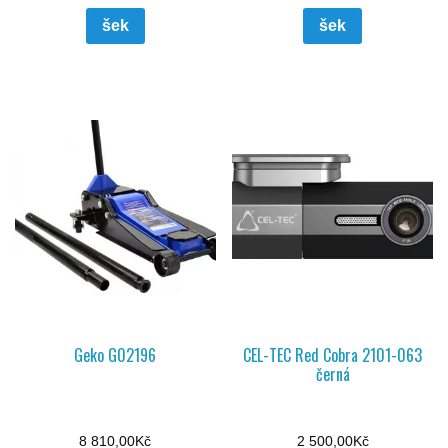
šek
šek
Geko G02196
CEL-TEC Red Cobra 2101-063
černá
8 810,00
Kč
2 500,00
Kč