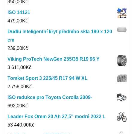
350,00
Kč
ISO 14121
479,00
Kč
Dudlu Inteligentní kryt předního skla 180 x 120
cm
239,00
Kč
Viking ProTech NewGen 255/35 R19 96 Y
3 611,00
Kč
Tomket Sport 3 225/45 R17 94 W XL
2 758,00
Kč
ISO redukce pro Toyota Corolla 2009-
692,00
Kč
Leader Fox Orem 20 Ah 27,5" modré 2022 L
53 440,00
Kč