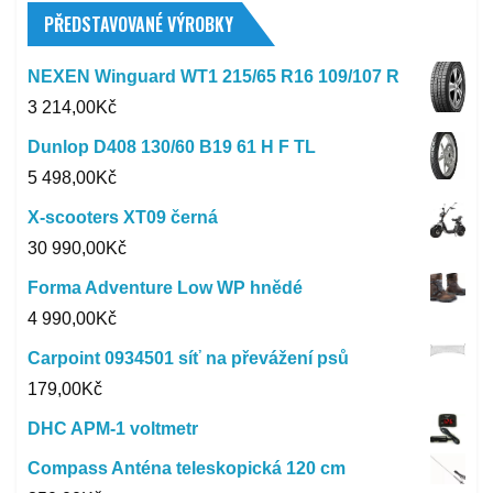
PŘEDSTAVOVANÉ VÝROBKY
NEXEN Winguard WT1 215/65 R16 109/107 R
3 214,00
Kč
Dunlop D408 130/60 B19 61 H F TL
5 498,00
Kč
X-scooters XT09 černá
30 990,00
Kč
Forma Adventure Low WP hnědé
4 990,00
Kč
Carpoint 0934501 síť na převážení psů
179,00
Kč
DHC APM-1 voltmetr
Compass Anténa teleskopická 120 cm