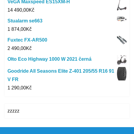
VeGA Maxspeed ES15XM-H
14 490,00
Kč
Stualarm se663
1 874,00
Kč
Fuxtec FX-AR500
2 490,00
Kč
Olto Eco Highway 1000 W 2021 černá
Goodride All Seasons Elite Z-401 205/55 R16 91
V FR
1 290,00
Kč
zzzzz