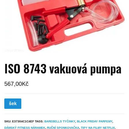
ISO 8743 vakuová pumpa
567,00
Kč
šek
SKU:
E37304C1C4EF
TAGS:
BAREBELLS TYČINKY
,
BLACK FRIDAY PARFEMY
,
DÁMSKÝ FITNESS NÁRAMEK
,
RUČNÍ SPONKOVAČKA
,
TIPY NA FILMY NETFLIX
,