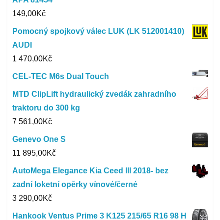
149,00
Kč
Pomocný spojkový válec LUK (LK 512001410)
AUDI
1 470,00
Kč
CEL-TEC M6s Dual Touch
MTD ClipLift hydraulický zvedák zahradního
traktoru do 300 kg
7 561,00
Kč
Genevo One S
11 895,00
Kč
AutoMega Elegance Kia Ceed III 2018- bez
zadní loketní opěrky vínové/černé
3 290,00
Kč
Hankook Ventus Prime 3 K125 215/65 R16 98 H