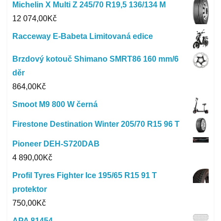
Michelin X Multi Z 245/70 R19,5 136/134 M
12 074,00
Kč
Racceway E-Babeta Limitovaná edice
Brzdový kotouč Shimano SMRT86 160 mm/6
děr
864,00
Kč
Smoot M9 800 W černá
Firestone Destination Winter 205/70 R15 96 T
Pioneer DEH-S720DAB
4 890,00
Kč
Profil Tyres Fighter Ice 195/65 R15 91 T
protektor
750,00
Kč
APA 81454