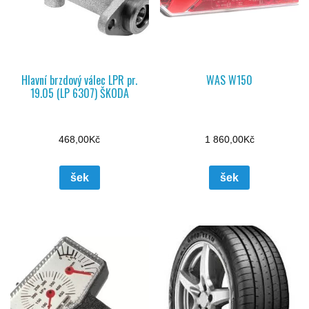
Hlavní brzdový válec LPR pr.
WAS W150
19.05 (LP 6307) ŠKODA
468,00
Kč
1 860,00
Kč
šek
šek