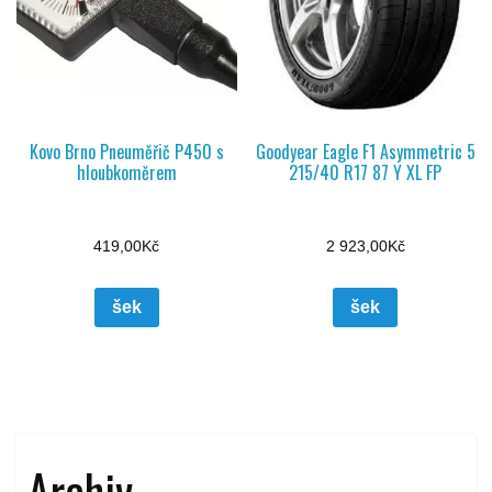
Kovo Brno Pneuměřič P450 s
Goodyear Eagle F1 Asymmetric 5
hloubkoměrem
215/40 R17 87 Y XL FP
419,00
Kč
2 923,00
Kč
šek
šek
Archiv