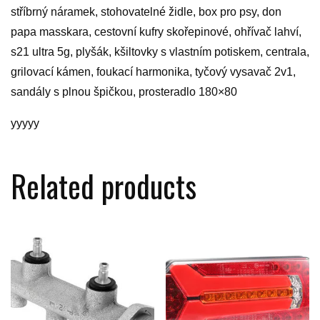
stříbrný náramek, stohovatelné židle, box pro psy, don
papa masskara, cestovní kufry skořepinové, ohřívač lahví,
s21 ultra 5g, plyšák, kšiltovky s vlastním potiskem, centrala,
grilovací kámen, foukací harmonika, tyčový vysavač 2v1,
sandály s plnou špičkou, prosteradlo 180×80
yyyyy
Related products