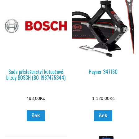
Sada příslušenství kotoučové
Heyner 347160
brzdy BOSCH (BO 1987475344)
493,00
Kč
1 120,00
Kč
šek
šek