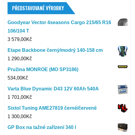
PŘEDSTAVOVANÉ VÝROBKY
Goodyear Vector 4seasons Cargo 215/65 R16
106/104 T
3 579,00
Kč
Etape Backbone černý/modrý 140-158 cm
1 290,00
Kč
Pružina MONROE (MO SP3186)
534,00
Kč
Varta Blue Dynamic D43 12V 60Ah 540A
1 701,00
Kč
Sixtol Tuning AME27819 černé/červené
1 300,00
Kč
GP Box na tažné zařízení 340 l