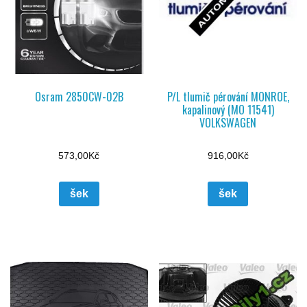
Osram 2850CW-02B
P/L tlumič pérování MONROE,
kapalinový (MO 11541)
VOLKSWAGEN
573,00
Kč
916,00
Kč
šek
šek