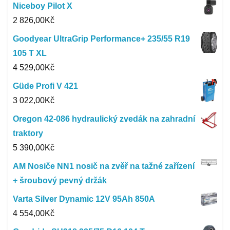
Niceboy Pilot X
2 826,00
Kč
Goodyear UltraGrip Performance+ 235/55 R19
105 T XL
4 529,00
Kč
Güde Profi V 421
3 022,00
Kč
Oregon 42-086 hydraulický zvedák na zahradní
traktory
5 390,00
Kč
AM Nosiče NN1 nosič na zvěř na tažné zařízení
+ šroubový pevný držák
Varta Silver Dynamic 12V 95Ah 850A
4 554,00
Kč