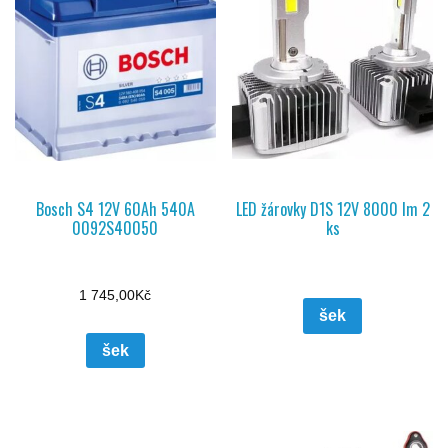
Bosch S4 12V 60Ah 540A
LED žárovky D1S 12V 8000 lm 2
0092S40050
ks
1 745,00
Kč
šek
šek