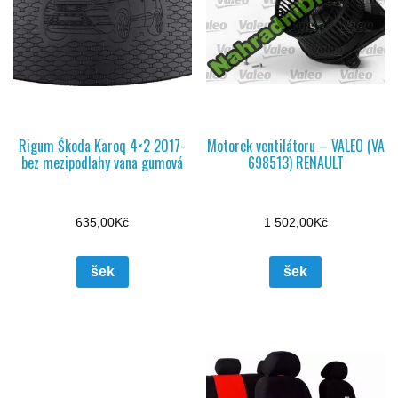
Rigum Škoda Karoq 4×2 2017-
Motorek ventilátoru – VALEO (VA
bez mezipodlahy vana gumová
698513) RENAULT
635,00
Kč
1 502,00
Kč
šek
šek