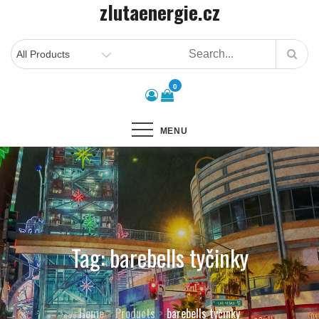
zlutaenergie.cz
Skip
to
content
0
MENU
Tag:
barebells tyčinky
Home
Products
barebells tyčinky