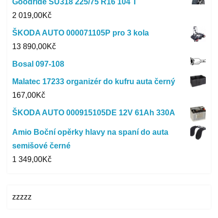
Goodride SU318 225/75 R16 104 T
2 019,00
Kč
ŠKODA AUTO 000071105P pro 3 kola
13 890,00
Kč
Bosal 097-108
Malatec 17233 organizér do kufru auta černý
167,00
Kč
ŠKODA AUTO 000915105DE 12V 61Ah 330A
Amio Boční opěrky hlavy na spaní do auta
semišové černé
1 349,00
Kč
zzzzz