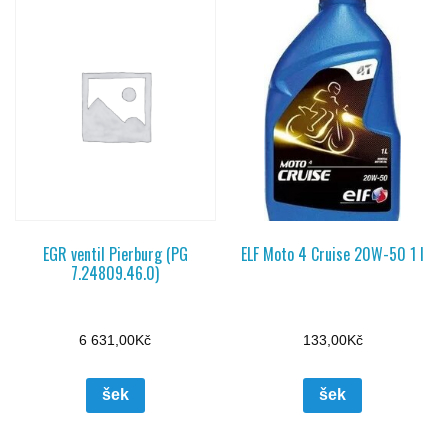
EGR ventil Pierburg (PG
ELF Moto 4 Cruise 20W-50 1 l
7.24809.46.0)
6 631,00
Kč
133,00
Kč
šek
šek