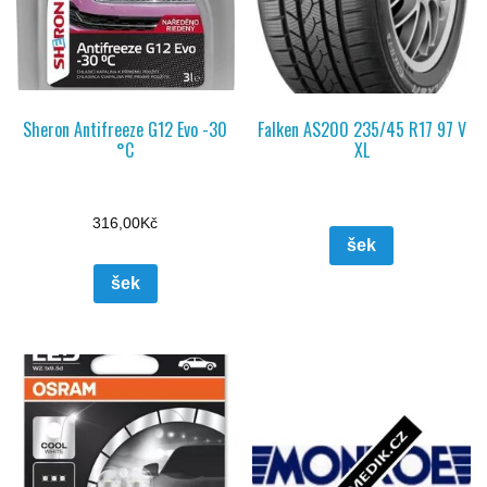
Sheron Antifreeze G12 Evo -30
Falken AS200 235/45 R17 97 V
°C
XL
316,00
Kč
šek
šek