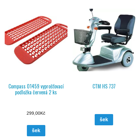
Compass 01459 vyprošťovací
CTM HS 737
podložka červená 2 ks
299,00
Kč
šek
šek