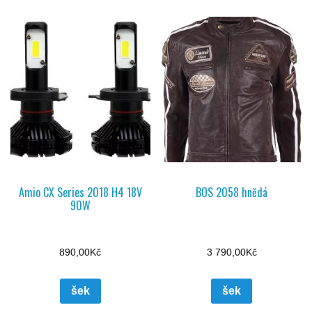
Amio CX Series 2018 H4 18V
BOS 2058 hnědá
90W
890,00
Kč
3 790,00
Kč
šek
šek