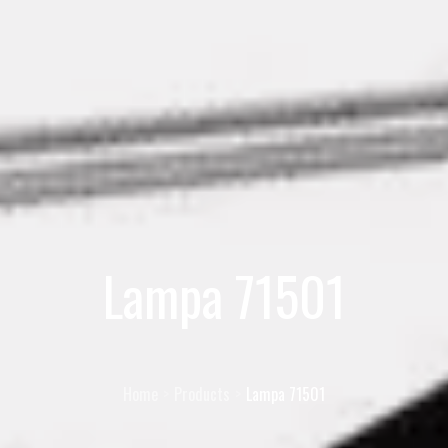
Lampa 71501
Home
Products
Lampa 71501