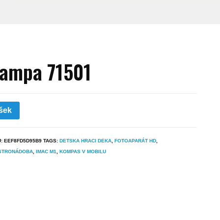
ampa 71501
šek
U:
EEF8FD5D95B9
TAGS:
DETSKA HRACI DEKA
,
FOTOAPARÁT HD
,
STRONÁDOBA
,
IMAC M1
,
KOMPAS V MOBILU