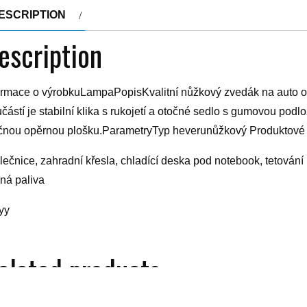
ESCRIPTION
escription
ormace o výrobkuLampaPopisKvalitní nůžkový zvedák na auto od 
částí je stabilní klika s rukojetí a otočné sedlo s gumovou podl
čnou opěrnou plošku.ParametryTyp heverunůžkový Produktové
lečnice, zahradní křesla, chladící deska pod notebook, tetování 
ná paliva
yy
elated products