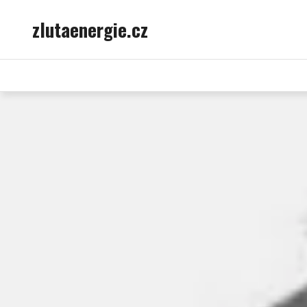
Skip
zlutaenergie.cz
to
content