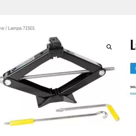
me
/ Lampa 71501
L
SK
GA