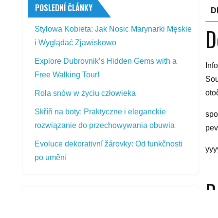
POSLEDNÍ ČLÁNKY
D
D
Stylowa Kobieta: Jak Nosic Marynarki Męskie
i Wyglądać Zjawiskowo
Explore Dubrovnik’s Hidden Gems with a
Inf
Free Walking Tour!
Sou
oto
Rola snów w życiu człowieka
Skříň na boty: Praktyczne i eleganckie
spo
rozwiązanie do przechowywania obuwia
pev
Evoluce dekorativní žárovky: Od funkčnosti
yyy
po umění
R
PŘEDSTAVOVANÉ VÝROBKY