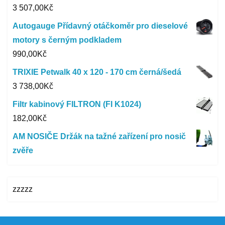
3 507,00
Kč
Autogauge Přídavný otáčkoměr pro dieselové
motory s černým podkladem
990,00
Kč
TRIXIE Petwalk 40 x 120 - 170 cm černá/šedá
3 738,00
Kč
Filtr kabinový FILTRON (FI K1024)
182,00
Kč
AM NOSIČE Držák na tažné zařízení pro nosič
zvěře
zzzzz