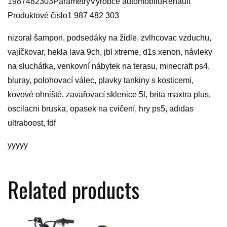
1987482303ParametryVýrobce automobiluRenault
Produktové číslo1 987 482 303
nizoral šampon, podsedáky na židle, zvlhcovac vzduchu,
vajíčkovar, hekla lava 9ch, jbl xtreme, d1s xenon, návleky
na sluchátka, venkovní nábytek na terasu, minecraft ps4,
bluray, polohovací válec, plavky tankiny s kosticemi,
kovové ohniště, zavařovací sklenice 5l, brita maxtra plus,
oscilacni bruska, opasek na cvičení, hry ps5, adidas
ultraboost, fdf
yyyyy
Related products