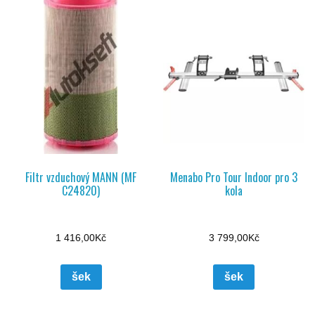
Filtr vzduchový MANN (MF
Menabo Pro Tour Indoor pro 3
C24820)
kola
1 416,00
Kč
3 799,00
Kč
šek
šek