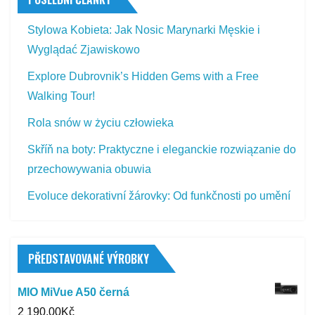
Stylowa Kobieta: Jak Nosic Marynarki Męskie i
Wyglądać Zjawiskowo
Explore Dubrovnik’s Hidden Gems with a Free
Walking Tour!
Rola snów w życiu człowieka
Skříň na boty: Praktyczne i eleganckie rozwiązanie do
przechowywania obuwia
Evoluce dekorativní žárovky: Od funkčnosti po umění
PŘEDSTAVOVANÉ VÝROBKY
MIO MiVue A50 černá
2 190,00
Kč