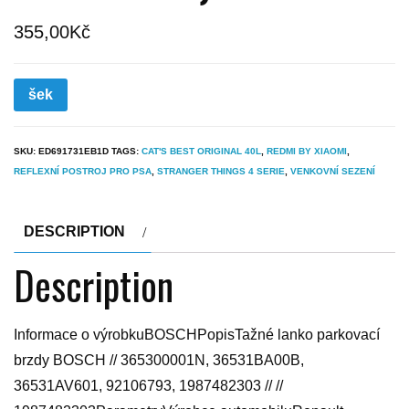
355,00
Kč
šek
SKU:
ED691731EB1D
TAGS:
CAT'S BEST ORIGINAL 40L
,
REDMI BY XIAOMI
,
REFLEXNÍ POSTROJ PRO PSA
,
STRANGER THINGS 4 SERIE
,
VENKOVNÍ SEZENÍ
DESCRIPTION
Description
Informace o výrobkuBOSCHPopisTažné lanko parkovací
brzdy BOSCH // 365300001N, 36531BA00B,
36531AV601, 92106793, 1987482303 // //