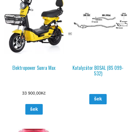
Elektropower Sunra Max
Katalyzátor BOSAL (BS 099-
532)
33 900,00
Kč
šek
šek