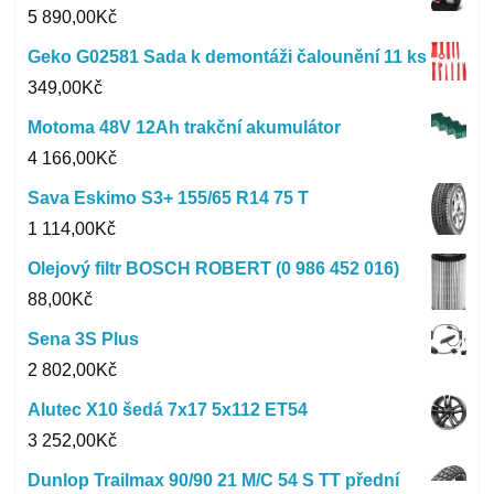
5 890,00
Kč
Geko G02581 Sada k demontáži čalounění 11 ks
349,00
Kč
Motoma 48V 12Ah trakční akumulátor
4 166,00
Kč
Sava Eskimo S3+ 155/65 R14 75 T
1 114,00
Kč
Olejový filtr BOSCH ROBERT (0 986 452 016)
88,00
Kč
Sena 3S Plus
2 802,00
Kč
Alutec X10 šedá 7x17 5x112 ET54
3 252,00
Kč
Dunlop Trailmax 90/90 21 M/C 54 S TT přední