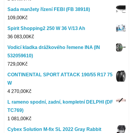
Sada manžety řízení FEBI (FB 38918)
109,00
Kč
Spirit Shopping2 250 W 36 V/13 Ah
36 083,00
Kč
Vodicí kladka drážkového řemene INA (IN
532059610)
729,00
Kč
CONTINENTAL SPORT ATTACK 190/55 R17 75
W
4 270,00
Kč
L rameno spodní, zadní, kompletní DELPHI (DF
TC769)
1 081,00
Kč
Cybex Solution M-fix SL 2022 Gray Rabbit