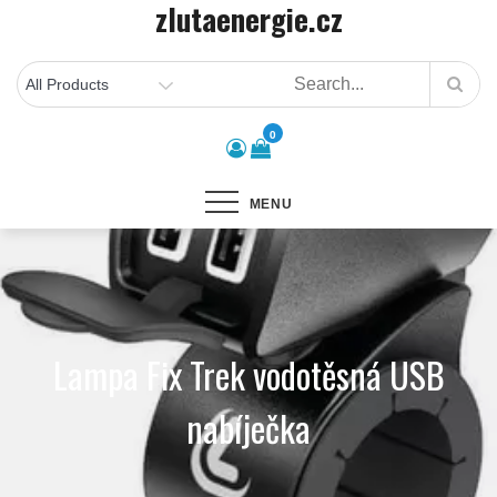
zlutaenergie.cz
Skip
to
content
0
MENU
Lampa Fix Trek vodotěsná USB
nabíječka