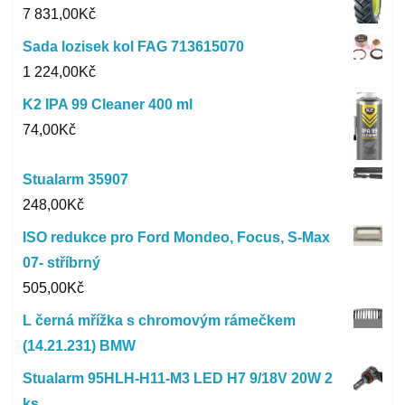
7 831,00
Kč
Sada lozisek kol FAG 713615070
1 224,00
Kč
K2 IPA 99 Cleaner 400 ml
74,00
Kč
Stualarm 35907
248,00
Kč
ISO redukce pro Ford Mondeo, Focus, S-Max
07- stříbrný
505,00
Kč
L černá mřížka s chromovým rámečkem
(14.21.231) BMW
Stualarm 95HLH-H11-M3 LED H7 9/18V 20W 2
ks