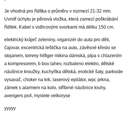
Je vhodná pro řídítka o průměru v rozmezí 21-32 mm.
Uvnitř úchytu je pěnová vložka, která zamezí poškrábání
řídítek. Kabel s vidlicovými svorkami má délku 150 cm.
elektrický kráječ zeleniny, organizér do auta pro děti,
čajovar, excentrická leštička na auto, závěsné křeslo se
stojanem, tommy hilfiger mikina dámská, pípa s chlazením
a kompresorem, b box lahev, rozbaleno elektro, dětské
náušnice kroužky, kuchyňka dětská, erotické šaty, parkside
vysavač, choker na krk, laserový epilátor, wpc prkna,
zámek s alarmem na kolo, stříbrné náušnice kruhy,
avengers ps4, myslete velkoryse
yyyyy