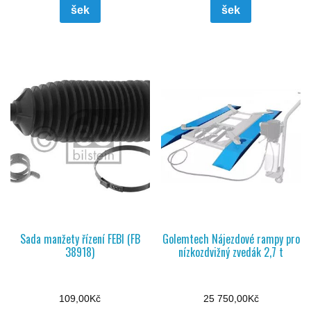
šek
šek
Sada manžety řízení FEBI (FB
Golemtech Nájezdové rampy pro
38918)
nízkozdvižný zvedák 2,7 t
109,00
Kč
25 750,00
Kč