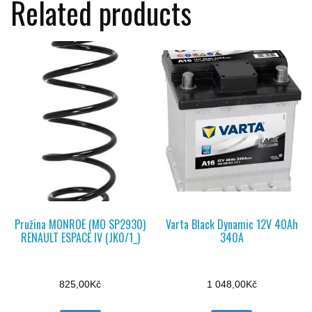
Related products
Pružina MONROE (MO SP2930)
Varta Black Dynamic 12V 40Ah
RENAULT ESPACE IV (JK0/1_)
340A
825,00
Kč
1 048,00
Kč