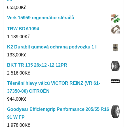
653,00
Kč
Verk 15959 regenerátor stěračů
TRW BDA1094
1 189,00
Kč
K2 Durabit gumová ochrana podvozku 1 l
133,00
Kč
BKT TR 135 26x12 -12 12PR
2 516,00
Kč
Těsnění hlavy válců VICTOR REINZ (VR 61-
37350-00) CITROËN
944,00
Kč
Goodyear Efficientgrip Performance 205/55 R16
91 W FP
1 978,00
Kč