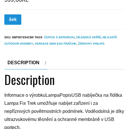
šek
SKU:
8BF587694CB9
TAGS:
ČEPICE S BATERKOU
,
DÍLENSKÁ SKŘÍŇ
,
NEJLEPŠÍ
OUTDOOR HODINKY
,
VERSACE MAN EAU FRAÎCHE
,
ŽÁROVKY PHILIPS
DESCRIPTION
Description
Informace o výrobkuLampaPopisUSB nabíječka na řídítka
Lampa Fix Trek umožňuje nabíjet zařízení i za
nepříznivých povětrnostních podmínek. Voděodolná je díky
ultrazvukovému těsnění a ochranné membráně v USB
portech.