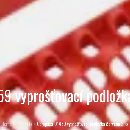
9 vyprošťovací podložka
Home
Products
Compass 01459 vyprošťovací podložka červená 2 ks