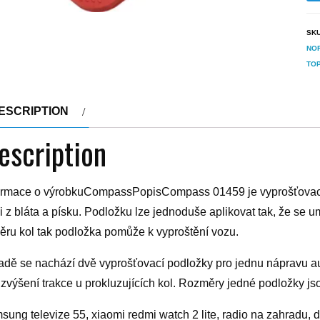
SK
NOR
TO
ESCRIPTION
escription
ormace o výrobkuCompassPopisCompass 01459 je vyprošťovací 
 i z bláta a písku. Podložku lze jednoduše aplikovat tak, že se
ěru kol tak podložka pomůže k vyproštění vozu.
adě se nachází dvě vyprošťovací podložky pro jednu nápravu a
 zvýšení trakce u prokluzujících kol. Rozměry jedné podložky jso
sung televize 55, xiaomi redmi watch 2 lite, radio na zahradu, d