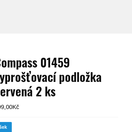
Compass 01459
yprošťovací podložka
ervená 2 ks
99,00
Kč
šek