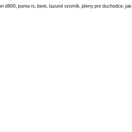
on d800, puma rs, bere, lazurol vzorník, pleny pro duchodce, jak
yy
elated products