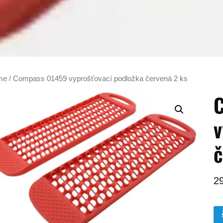
me
/ Compass 01459 vyprošťovací podložka červená 2 ks
v
č
2