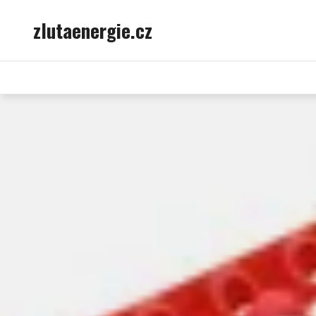
Skip
zlutaenergie.cz
to
content