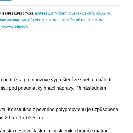
U:
E44F8232FB70
TAGS:
BAREBELLS TYČINKY
,
DÍLENSKÁ SKŘÍŇ
,
HŮLKY NA
DIC WALKING
,
MAUI ŠAMPON RECENZE
,
PARNÍ ČISTIČ OKEN RECENZE
,
PINKOVAČ SENCOR
podložka pro nouzové vyproštění ze sněhu a náledí,
 umístí pod pneumatiky hnací nápravy. Při následném
uta. Konstrukce z pevného polypropylenu je uzpůsobena
u 20,5 x 3 x 63,5 cm.
ámská cestovní taška, mini skleník, chrániče matrací,