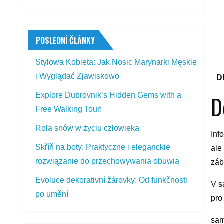
POSLEDNÍ ČLÁNKY
Stylowa Kobieta: Jak Nosic Marynarki Męskie
i Wyglądać Zjawiskowo
D
Explore Dubrovnik’s Hidden Gems with a
D
Free Walking Tour!
Rola snów w życiu człowieka
Inf
Skříň na boty: Praktyczne i eleganckie
ale
rozwiązanie do przechowywania obuwia
záb
Evoluce dekorativní žárovky: Od funkčnosti
V s
po umění
pro
sam