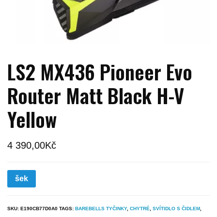
LS2 MX436 Pioneer Evo
Router Matt Black H-V
Yellow
4 390,00
Kč
šek
SKU:
E190CB77D0A0
TAGS:
BAREBELLS TYČINKY
,
CHYTRÉ
,
SVÍTIDLO S ČIDLEM
,