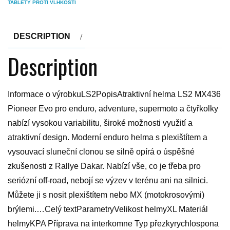
TABLETY PROTI VLHKOSTI
DESCRIPTION
Description
Informace o výrobkuLS2PopisAtraktivní helma LS2 MX436
Pioneer Evo pro enduro, adventure, supermoto a čtyřkolky
nabízí vysokou variabilitu, široké možnosti využití a
atraktivní design. Moderní enduro helma s plexištítem a
vysouvací sluneční clonou se silně opírá o úspěšné
zkušenosti z Rallye Dakar. Nabízí vše, co je třeba pro
seriózní off-road, nebojí se výzev v terénu ani na silnici.
Můžete ji s nosit plexištítem nebo MX (motokrosovými)
brýlemi.…Celý textParametryVelikost helmyXL Materiál
helmyKPA Příprava na interkomne Typ přezkyrychlospona