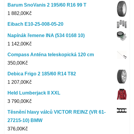
Barum SnoVanis 2 195/60 R16 99 T
1 882,00
Kč
Eibach E10-25-008-05-20
Napínák řemene INA (534 0168 10)
1 142,00
Kč
Compass Anténa teleskopická 120 cm
350,00
Kč
Debica Frigo 2 185/60 R14 T82
1 207,00
Kč
Held Lumberjack II XXL
3 790,00
Kč
Těsnění hlavy válců VICTOR REINZ (VR 61-
27215-10) BMW
376,00
Kč