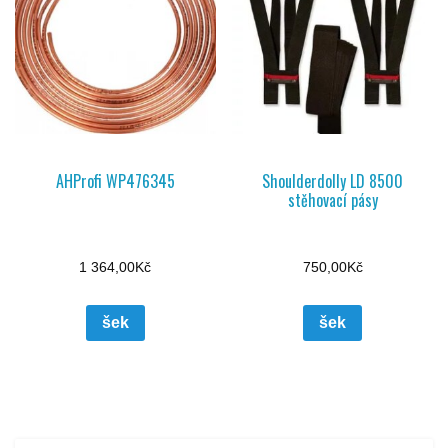
AHProfi WP476345
Shoulderdolly LD 8500
stěhovací pásy
1 364,00
Kč
750,00
Kč
šek
šek