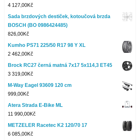
4 127,00
Kč
Sada brzdových destiček, kotoučová brzda
BOSCH (BO 0986424485)
826,00
Kč
Kumho PS71 225/50 R17 98 Y XL
2 462,00
Kč
Brock RC27 černá matná 7x17 5x114,3 ET45
3 319,00
Kč
M-Way Eagel 93609 120 cm
999,00
Kč
Atera Strada E-Bike ML
11 990,00
Kč
METZELER Racetec K2 120/70 17
6 085,00
Kč