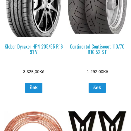
Kleber Dynaxer HP4 205/55 R16
Continental Contiscoot 110/70
91 V
R16 52 S F
3 325,00
Kč
1 292,00
Kč
šek
šek