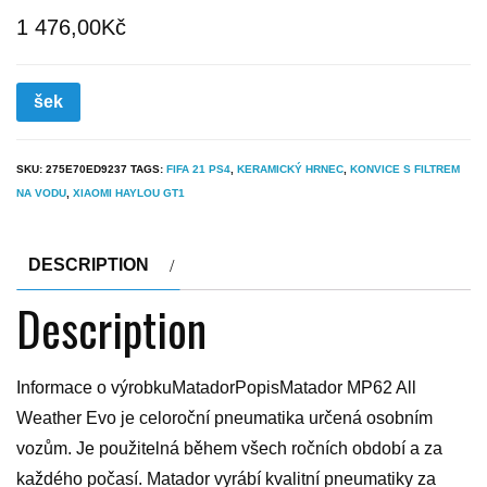
1 476,00
Kč
šek
SKU:
275E70ED9237
TAGS:
FIFA 21 PS4
,
KERAMICKÝ HRNEC
,
KONVICE S FILTREM
NA VODU
,
XIAOMI HAYLOU GT1
DESCRIPTION
Description
Informace o výrobkuMatadorPopisMatador MP62 All
Weather Evo je celoroční pneumatika určená osobním
vozům. Je použitelná během všech ročních období a za
každého počasí. Matador vyrábí kvalitní pneumatiky za