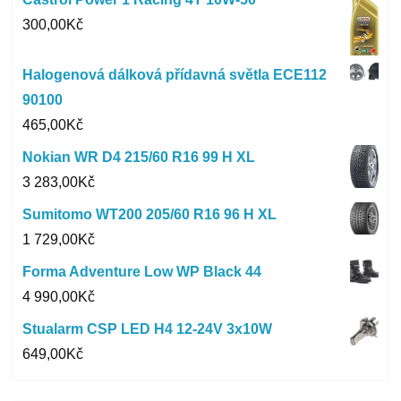
300,00
Kč
Halogenová dálková přídavná světla ECE112
90100
465,00
Kč
Nokian WR D4 215/60 R16 99 H XL
3 283,00
Kč
Sumitomo WT200 205/60 R16 96 H XL
1 729,00
Kč
Forma Adventure Low WP Black 44
4 990,00
Kč
Stualarm CSP LED H4 12-24V 3x10W
649,00
Kč