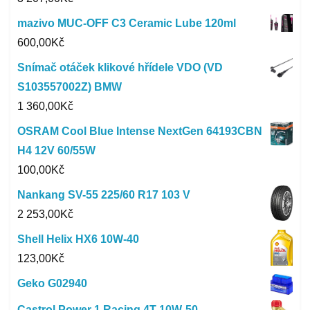
mazivo MUC-OFF C3 Ceramic Lube 120ml
600,00
Kč
Snímač otáček klikové hřídele VDO (VD
S103557002Z) BMW
1 360,00
Kč
OSRAM Cool Blue Intense NextGen 64193CBN
H4 12V 60/55W
100,00
Kč
Nankang SV-55 225/60 R17 103 V
2 253,00
Kč
Shell Helix HX6 10W-40
123,00
Kč
Geko G02940
Castrol Power 1 Racing 4T 10W-50