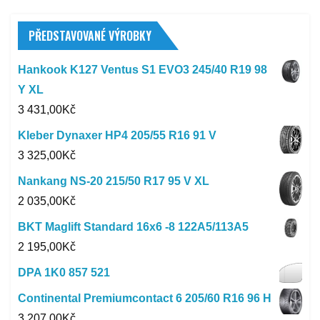
PŘEDSTAVOVANÉ VÝROBKY
Hankook K127 Ventus S1 EVO3 245/40 R19 98
Y XL
3 431,00
Kč
Kleber Dynaxer HP4 205/55 R16 91 V
3 325,00
Kč
Nankang NS-20 215/50 R17 95 V XL
2 035,00
Kč
BKT Maglift Standard 16x6 -8 122A5/113A5
2 195,00
Kč
DPA 1K0 857 521
Continental Premiumcontact 6 205/60 R16 96 H
3 207,00
Kč