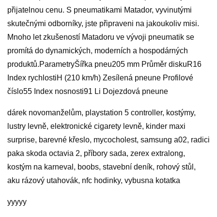
přijatelnou cenu. S pneumatikami Matador, vyvinutými
skutečnými odborníky, jste připraveni na jakoukoliv misi.
Mnoho let zkušeností Matadoru ve vývoji pneumatik se
promítá do dynamických, moderních a hospodárných
produktů.ParametryŠířka pneu205 mm Průměr diskuR16
Index rychlostiH (210 km/h) Zesílená pneune Profilové
číslo55 Index nosnosti91 Li Dojezdová pneune
dárek novomanželům, playstation 5 controller, kostýmy,
lustry levně, elektronické cigarety levně, kinder maxi
surprise, barevné křeslo, mycocholest, samsung a02, radici
paka skoda octavia 2, příbory sada, zerex extralong,
kostým na karneval, boobs, stavební deník, rohový stůl,
aku rázový utahovák, nfc hodinky, vybusna kotatka
yyyyy