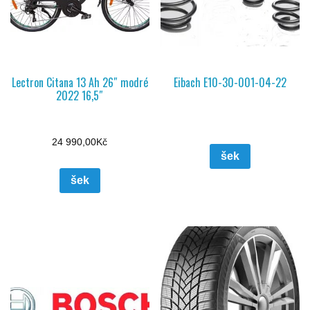
Lectron Citana 13 Ah 26″ modré
Eibach E10-30-001-04-22
2022 16,5″
24 990,00
Kč
šek
šek