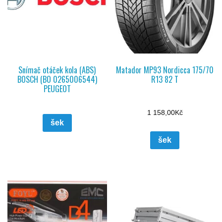
Snímač otáček kola (ABS)
Matador MP93 Nordicca 175/70
BOSCH (BO 0265006544)
R13 82 T
PEUGEOT
1 158,00
Kč
šek
šek