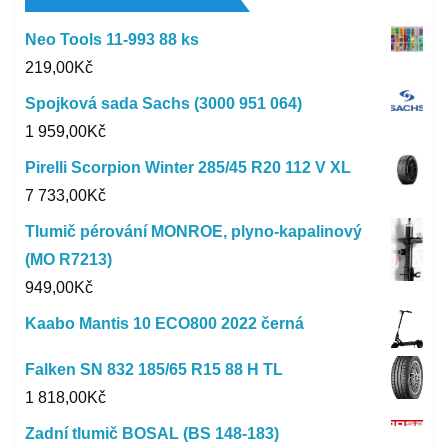
Neo Tools 11-993 88 ks
219,00
Kč
Spojková sada Sachs (3000 951 064)
1 959,00
Kč
Pirelli Scorpion Winter 285/45 R20 112 V XL
7 733,00
Kč
Tlumič pérování MONROE, plyno-kapalinový
(MO R7213)
949,00
Kč
Kaabo Mantis 10 ECO800 2022 černá
Falken SN 832 185/65 R15 88 H TL
1 818,00
Kč
Zadní tlumič BOSAL (BS 148-183)