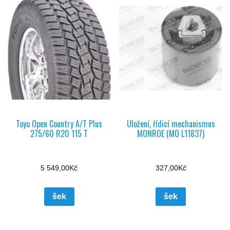
Toyo Open Country A/T Plus
Uložení, řídicí mechanismus
275/60 R20 115 T
MONROE (MO L11837)
5 549,00
Kč
327,00
Kč
šek
šek