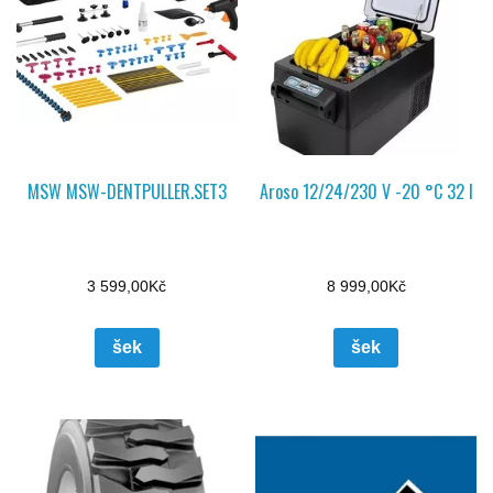
MSW MSW-DENTPULLER.SET3
Aroso 12/24/230 V -20 °C 32 l
3 599,00
Kč
8 999,00
Kč
šek
šek