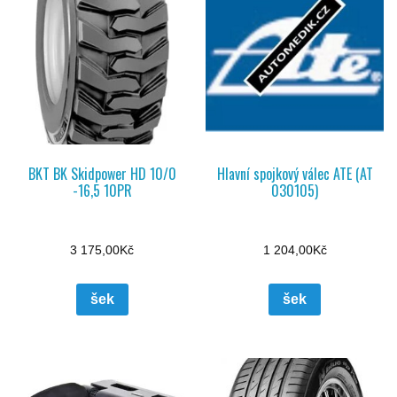
BKT BK Skidpower HD 10/0
Hlavní spojkový válec ATE (AT
-16,5 10PR
030105)
3 175,00
Kč
1 204,00
Kč
šek
šek