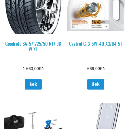
Goodride SA-57 225/50 R17 98
Castrol GTX 5W-40 A3/B4 5 l
W XL
1 663,00
Kč
669,00
Kč
šek
šek