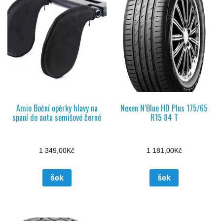
Amio Boční opěrky hlavy na
Nexen N’Blue HD Plus 175/65
spaní do auta semišové černé
R15 84 T
1 349,00
Kč
1 181,00
Kč
šek
šek