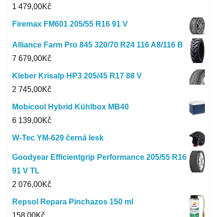
1 479,00
Kč
Firemax FM601 205/55 R16 91 V
Alliance Farm Pro 845 320/70 R24 116 A8/116 B
7 679,00
Kč
Kleber Krisalp HP3 205/45 R17 88 V
2 745,00
Kč
Mobicool Hybrid Kühlbox MB40
6 139,00
Kč
W-Tec YM-629 černá lesk
Goodyear Efficientgrip Performance 205/55 R16
91 V TL
2 076,00
Kč
Repsol Repara Pinchazos 150 ml
158,00
Kč