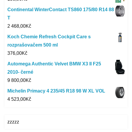
Continental WinterContact TS860 175/80 R14 88
T
2 468,00
Kč
Koch Chemie Refresh Cockpit Care s
rozprašovačem 500 ml
376,00
Kč
Automega Authentic Velvet BMW X3 II F25
2010- černé
9 800,00
Kč
Michelin Primacy 4 235/45 R18 98 W XL VOL
4 523,00
Kč
zzzzz