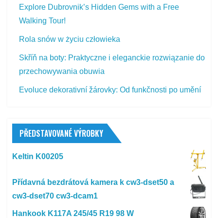
Explore Dubrovnik’s Hidden Gems with a Free
Walking Tour!
Rola snów w życiu człowieka
Skříň na boty: Praktyczne i eleganckie rozwiązanie do
przechowywania obuwia
Evoluce dekorativní žárovky: Od funkčnosti po umění
PŘEDSTAVOVANÉ VÝROBKY
Keltin K00205
Přídavná bezdrátová kamera k cw3-dset50 a
cw3-dset70 cw3-dcam1
Hankook K117A 245/45 R19 98 W