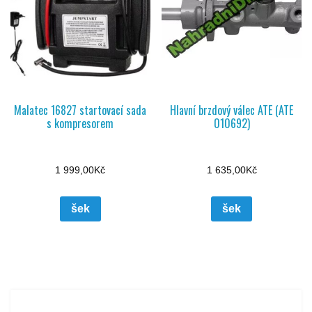
Malatec 16827 startovací sada
Hlavní brzdový válec ATE (ATE
s kompresorem
010692)
1 999,00
Kč
1 635,00
Kč
šek
šek