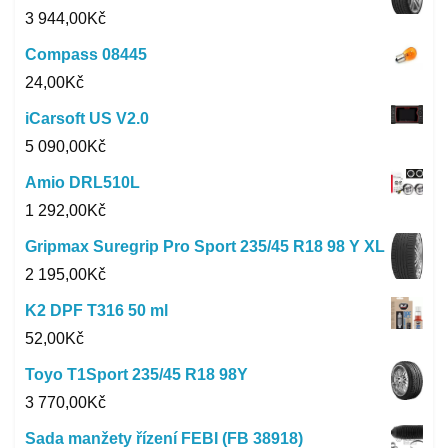
3 944,00
Kč
Compass 08445
24,00
Kč
iCarsoft US V2.0
5 090,00
Kč
Amio DRL510L
1 292,00
Kč
Gripmax Suregrip Pro Sport 235/45 R18 98 Y XL
2 195,00
Kč
K2 DPF T316 50 ml
52,00
Kč
Toyo T1Sport 235/45 R18 98Y
3 770,00
Kč
Sada manžety řízení FEBI (FB 38918)