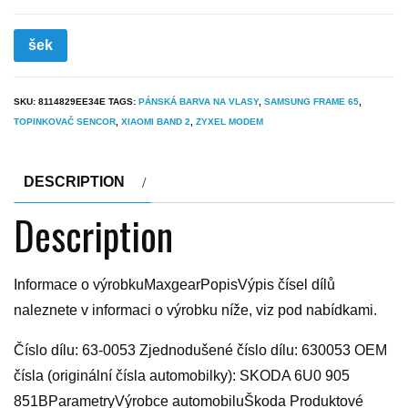
šek
SKU:
8114829EE34E
TAGS:
PÁNSKÁ BARVA NA VLASY
,
SAMSUNG FRAME 65
,
TOPINKOVAČ SENCOR
,
XIAOMI BAND 2
,
ZYXEL MODEM
DESCRIPTION
Description
Informace o výrobkuMaxgearPopisVýpis čísel dílů
naleznete v informaci o výrobku níže, viz pod nabídkami.
Číslo dílu: 63-0053 Zjednodušené číslo dílu: 630053 OEM
čísla (originální čísla automobilky): SKODA 6U0 905
851BParametryVýrobce automobiluŠkoda Produktové