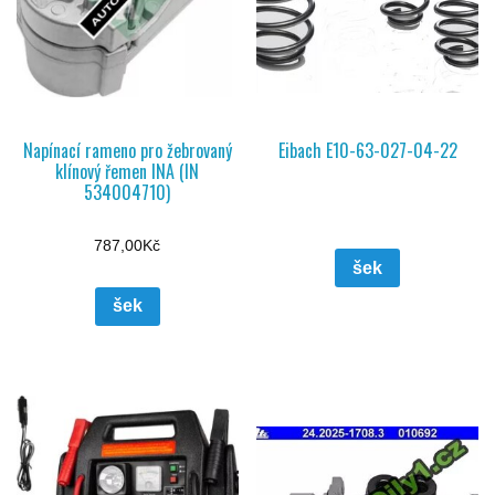
Napínací rameno pro žebrovaný
Eibach E10-63-027-04-22
klínový řemen INA (IN
534004710)
787,00
Kč
šek
šek