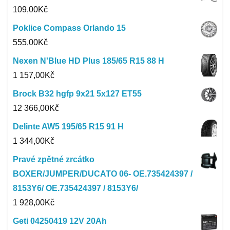
109,00
Kč
Poklice Compass Orlando 15
555,00
Kč
Nexen N'Blue HD Plus 185/65 R15 88 H
1 157,00
Kč
Brock B32 hgfp 9x21 5x127 ET55
12 366,00
Kč
Delinte AW5 195/65 R15 91 H
1 344,00
Kč
Pravé zpětné zrcátko
BOXER/JUMPER/DUCATO 06- OE.735424397 /
8153Y6/ OE.735424397 / 8153Y6/
1 928,00
Kč
Geti 04250419 12V 20Ah