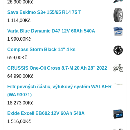
26 900,00
Kč
Sava Eskimo S3+ 155/65 R14 75 T
1 114,00
Kč
Varta Blue Dynamic D47 12V 60Ah 540A
1 990,00
Kč
Compass Storm Black 14" 4 ks
659,00
Kč
CRUSSIS One-Oli Cross 8.7-M 20 Ah 28" 2022
64 990,00
Kč
Filtr pevných částic, výfukový systém WALKER
(WA 93071)
18 273,00
Kč
Exide Excell EB602 12V 60Ah 540A
1 516,00
Kč