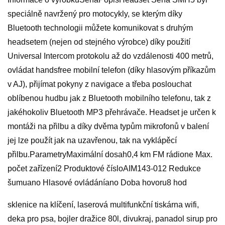
speciálně navržený pro motocykly, se kterým díky
Bluetooth technologii můžete komunikovat s druhým
headsetem (nejen od stejného výrobce) díky použití
Universal Intercom protokolu až do vzdálenosti 400 metrů,
ovládat handsfree mobilní telefon (díky hlasovým příkazům
v AJ), přijímat pokyny z navigace a třeba poslouchat
oblíbenou hudbu jak z Bluetooth mobilního telefonu, tak z
jakéhokoliv Bluetooth MP3 přehrávače. Headset je určen k
montáži na přilbu a díky dvěma typům mikrofonů v balení
jej lze použít jak na uzavřenou, tak na vyklápěcí
přilbu.ParametryMaximální dosah0,4 km FM rádione Max.
počet zařízení2 Produktové čísloAIM143-012 Redukce
šumuano Hlasové ovládáníano Doba hovoru8 hod
sklenice na klíčení, laserová multifunkční tiskárna wifi,
deka pro psa, bojler dražice 80l, divukraj, panadol sirup pro