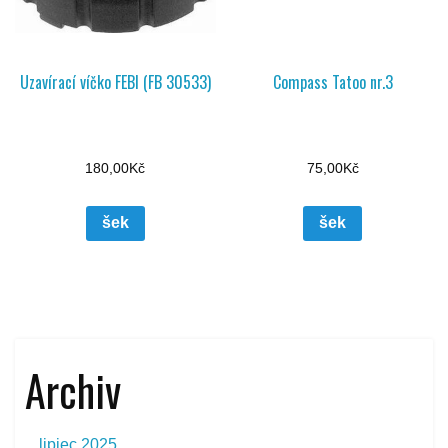
Uzavírací víčko FEBI (FB 30533)
Compass Tatoo nr.3
180,00
Kč
75,00
Kč
šek
šek
Archiv
lipiec 2025