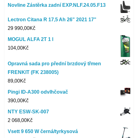
Novline Zástěrka zadní EXP.NLF.24.05.F13
Lectron Citana R 17,5 Ah 26" 2021 17"
29 990,00
Kč
MOGUL ALFA 2T 1 l
104,00
Kč
Opravná sada pro přední brzdový třmen
FRENKIT (FK 238005)
89,00
Kč
Pingi ID-A300 odvlhčovač
390,00
Kč
NTY ESW-SK-007
2 068,00
Kč
Vsett 9 650 W černá/tyrkysová