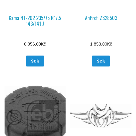
Kama NT-202 235/75 R17.5
AhProfi ZS28503
143/141 J
6 056,00
Kč
1 853,00
Kč
šek
šek