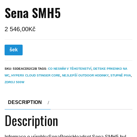
Sena SMH5
2 546,00
Kč
šek
SKU:
53DEACD52C2B
TAGS:
CO NESMÍM V TĚHOTENSTVÍ
,
DETSKE PRKENKO NA
WC
,
HYPERX CLOUD STINGER CORE
,
NEJLEPŠÍ OUTDOOR HODINKY
,
STUPNĚ PIVA
,
ZDROJ 500W
DESCRIPTION
Description
Informace o výrobkuSenaPopisHeadset Sena SMH5 byl