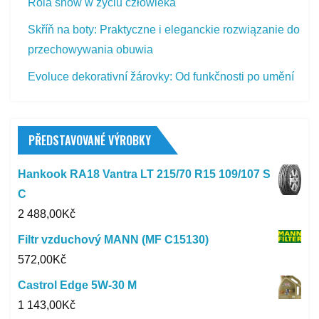
Rola snów w życiu człowieka
Skříň na boty: Praktyczne i eleganckie rozwiązanie do
przechowywania obuwia
Evoluce dekorativní žárovky: Od funkčnosti po umění
PŘEDSTAVOVANÉ VÝROBKY
Hankook RA18 Vantra LT 215/70 R15 109/107 S
C
2 488,00
Kč
Filtr vzduchový MANN (MF C15130)
572,00
Kč
Castrol Edge 5W-30 M
1 143,00
Kč