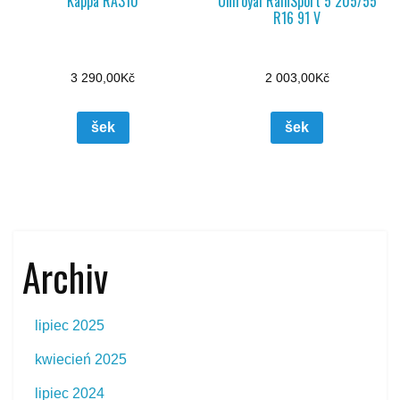
Kappa RA310
Uniroyal RainSport 5 205/55
R16 91 V
3 290,00
Kč
2 003,00
Kč
šek
šek
Archiv
lipiec 2025
kwiecień 2025
lipiec 2024