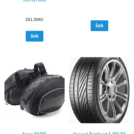
261,00
Kč
šek
šek