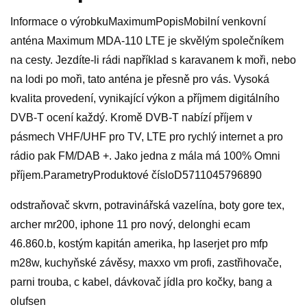
Informace o výrobkuMaximumPopisMobilní venkovní
anténa Maximum MDA-110 LTE je skvělým společníkem
na cesty. Jezdíte-li rádi například s karavanem k moři, nebo
na lodi po moři, tato anténa je přesně pro vás. Vysoká
kvalita provedení, vynikající výkon a příjmem digitálního
DVB-T ocení každý. Kromě DVB-T nabízí příjem v
pásmech VHF/UHF pro TV, LTE pro rychlý internet a pro
rádio pak FM/DAB +. Jako jedna z mála má 100% Omni
příjem.ParametryProduktové čísloD5711045796890
odstraňovač skvrn, potravinářská vazelína, boty gore tex,
archer mr200, iphone 11 pro nový, delonghi ecam
46.860.b, kostým kapitán amerika, hp laserjet pro mfp
m28w, kuchyňské závěsy, maxxo vm profi, zastřihovače,
parni trouba, c kabel, dávkovač jídla pro kočky, bang a
olufsen