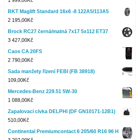
1 999,00
Kč
BKT Maglift Standard 16x6 -8 122A5/113A5
2 195,00
Kč
Brock RC27 černá/matná 7x17 5x112 ET37
3 427,00
Kč
Caos CA 20FS
2 790,00
Kč
Sada manžety řízení FEBI (FB 38918)
109,00
Kč
Mercedes-Benz 229.51 5W-30
1 088,00
Kč
Zapalovací cívka DELPHI (DF GN10171-12B1)
510,00
Kč
Continental Premiumcontact 6 205/60 R16 96 H