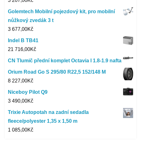
3 207,00
Kč
Golemtech Mobilní pojezdový kit, pro mobilní
nůžkový zvedák 3 t
3 677,00
Kč
Indel B TB41
21 716,00
Kč
CN Tlumič přední komplet Octavia I 1.8-1.9 nafta
Orium Road Go S 295/80 R22,5 152/148 M
8 227,00
Kč
Niceboy Pilot Q9
3 490,00
Kč
Trixie Autopotah na zadní sedadla
fleece/polyester 1,35 x 1,50 m
1 085,00
Kč