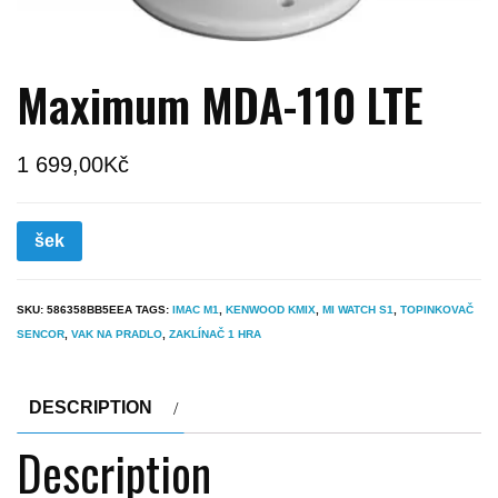
Maximum MDA-110 LTE
1 699,00
Kč
šek
SKU:
586358BB5EEA
TAGS:
IMAC M1
,
KENWOOD KMIX
,
MI WATCH S1
,
TOPINKOVAČ
SENCOR
,
VAK NA PRADLO
,
ZAKLÍNAČ 1 HRA
DESCRIPTION
Description