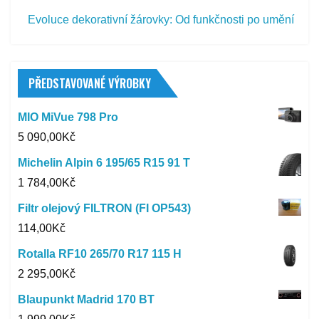
Evoluce dekorativní žárovky: Od funkčnosti po umění
PŘEDSTAVOVANÉ VÝROBKY
MIO MiVue 798 Pro
5 090,00
Kč
Michelin Alpin 6 195/65 R15 91 T
1 784,00
Kč
Filtr olejový FILTRON (FI OP543)
114,00
Kč
Rotalla RF10 265/70 R17 115 H
2 295,00
Kč
Blaupunkt Madrid 170 BT