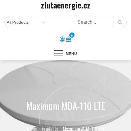
zlutaenergie.cz
Skip
to
content
0
MENU
Maximum MDA-110 LTE
Home
Products
Maximum MDA-110 LTE