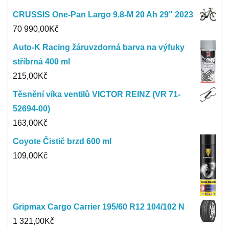
CRUSSIS One-Pan Largo 9.8-M 20 Ah 29" 2023
70 990,00
Kč
Auto-K Racing žáruvzdorná barva na výfuky
stříbrná 400 ml
215,00
Kč
Těsnění víka ventilů VICTOR REINZ (VR 71-
52694-00)
163,00
Kč
Coyote Čistič brzd 600 ml
109,00
Kč
Gripmax Cargo Carrier 195/60 R12 104/102 N
1 321,00
Kč