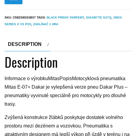
SKU:
C5B258D33B37
TAGS:
BLACK FRIDAY PARFEMY
,
GIGABYTE G27Q
,
XBOX
SERIES X VS PS5
,
ZAKLÍNAČ 1 HRA
DESCRIPTION
Description
Informace o výrobkuMitasPopisMotocyklová pneumatika
Mitas E-07+ Dakar je vylepšená verze pneu Dakar Plus –
pneumatiky vyvinuté speciálně pro motocykly pro dlouhé
trasy.
Zvýšená konstrukce žlábků poskytuje dostatek volného
prostoru mezi dezénem a vozovkou. Pneumatika s
atraktivním designem má lepší výkon při jízdě v terénu i na