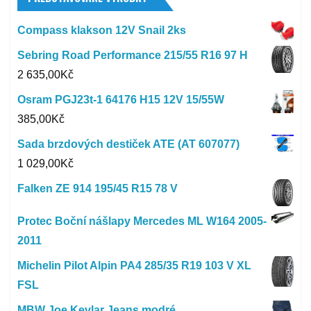
Compass klakson 12V Snail 2ks
Sebring Road Performance 215/55 R16 97 H
2 635,00
Kč
Osram PGJ23t-1 64176 H15 12V 15/55W
385,00
Kč
Sada brzdových destiček ATE (AT 607077)
1 029,00
Kč
Falken ZE 914 195/45 R15 78 V
Protec Boční nášlapy Mercedes ML W164 2005-
2011
Michelin Pilot Alpin PA4 285/35 R19 103 V XL
FSL
MBW Joe Kevlar Jeans modré