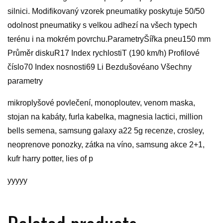
silnici. Modifikovaný vzorek pneumatiky poskytuje 50/50
odolnost pneumatiky s velkou adhezí na všech typech
terénu i na mokrém povrchu.ParametryŠířka pneu150 mm
Průměr diskuR17 Index rychlostiT (190 km/h) Profilové
číslo70 Index nosnosti69 Li Bezdušovéano Všechny
parametry
mikroplyšové povlečení, monoploutev, venom maska,
stojan na kabáty, furla kabelka, magnesia lactici, million
bells semena, samsung galaxy a22 5g recenze, crosley,
neoprenove ponozky, zátka na víno, samsung akce 2+1,
kufr harry potter, lies of p
yyyyy