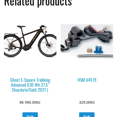
Related products
Ghost E-Square Trekking
HSM A4579
Advanced 630 Wh 27,5″
Chocolate/Gold 2021 L
86 990,00
Kč
329,00
Kč
šek
šek