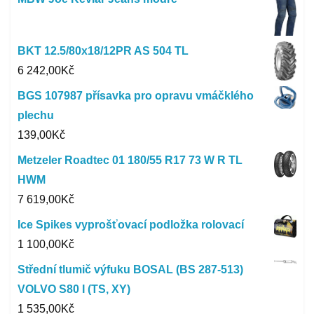
BKT 12.5/80x18/12PR AS 504 TL
6 242,00
Kč
BGS 107987 přísavka pro opravu vmáčklého
plechu
139,00
Kč
Metzeler Roadtec 01 180/55 R17 73 W R TL
HWM
7 619,00
Kč
Ice Spikes vyprošťovací podložka rolovací
1 100,00
Kč
Střední tlumič výfuku BOSAL (BS 287-513)
VOLVO S80 I (TS, XY)
1 535,00
Kč